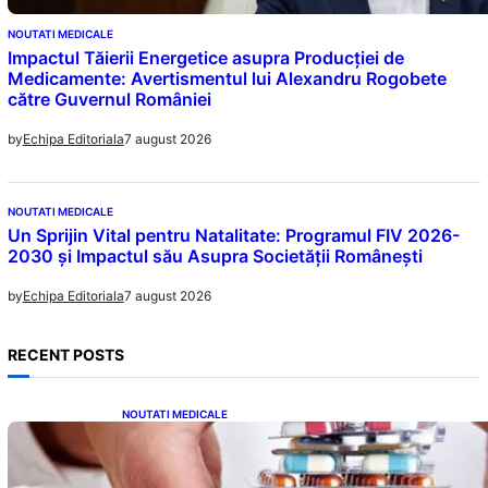
NOUTATI MEDICALE
Impactul Tăierii Energetice asupra Producției de
Medicamente: Avertismentul lui Alexandru Rogobete
către Guvernul României
7 august 2026
by
Echipa Editoriala
NOUTATI MEDICALE
Un Sprijin Vital pentru Natalitate: Programul FIV 2026-
2030 și Impactul său Asupra Societății Românești
7 august 2026
by
Echipa Editoriala
RECENT POSTS
NOUTATI MEDICALE
Criza Medicamentelor pentru Tulburări
Digestive: Ce Înseamnă Suspendarea Colebil
și Panzcebil pentru Pacienți