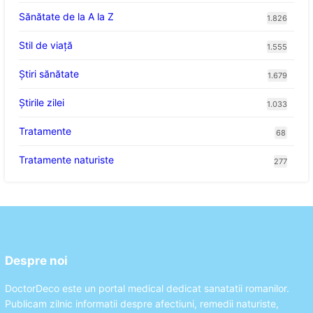
Sănătate de la A la Z
1.826
Stil de viaţă
1.555
Ştiri sănătate
1.679
Știrile zilei
1.033
Tratamente
68
Tratamente naturiste
277
Despre noi
DoctorDeco este un portal medical dedicat sanatatii romanilor.
Publicam zilnic informatii despre afectiuni, remedii naturiste,