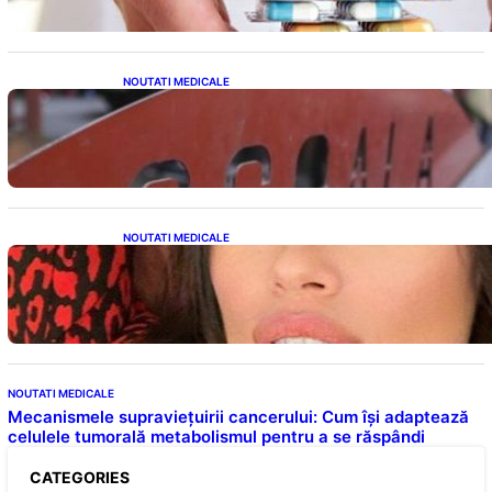
NOUTATI MEDICALE
Reforma Educațională din Liceu: O
Schimbare Fundamentală pentru Generațiile
Viitoare
NOUTATI MEDICALE
Alina Pușcău și Lupta cu Metastaza: O
Poveste de Curaj și Inspirație
NOUTATI MEDICALE
Mecanismele supraviețuirii cancerului: Cum își adaptează
celulele tumorală metabolismul pentru a se răspândi
CATEGORIES