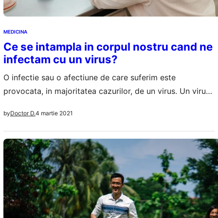
MEDICINA
Ce se intampla in corpul nostru cand ne
infectam cu un virus?
O infectie sau o afectiune de care suferim este
provocata, in majoritatea cazurilor, de un virus. Un virus
poate sa imbolnaveasca individul, dar poate sa ucida in
4 martie 2021
by
Doctor D.
anumite contexte-vezi noul coronavirus. Cum poate
ceva asa de mic sa provoace atat de multa suferinta in
organismul nostru? E simplu, daca un virus a ajuns in
organism…