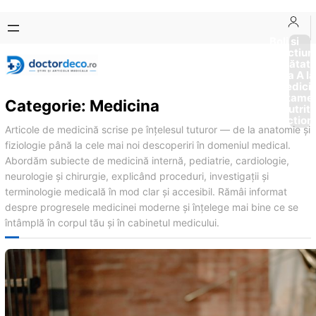
Sari
Skip
la
to
Boli si
Afectiun
conținut
content
Sănătat
de la A la
Medici
Tratame
Categorie:
Medicina
Nutriti
Diction
Articole de medicină scrise pe înțelesul tuturor — de la anatomie și
fiziologie până la cele mai noi descoperiri în domeniul medical.
Abordăm subiecte de medicină internă, pediatrie, cardiologie,
neurologie și chirurgie, explicând proceduri, investigații și
terminologie medicală în mod clar și accesibil. Rămâi informat
despre progresele medicinei moderne și înțelege mai bine ce se
întâmplă în corpul tău și în cabinetul medicului.