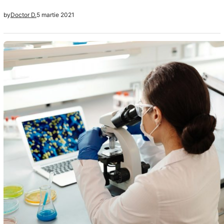
permanenta in jurul nostru incat ar fi imposibil sa ne
5 martie 2021
by
Doctor D.
putem feri de diverse afectiuni mereu. Pe masura ce au
trecut anii am ajuns sa ne imbolnavim tot mai des. Cauze
sunt multe, de la…