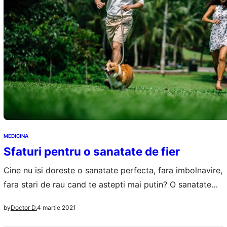
MEDICINA
Sfaturi pentru o sanatate de fier
Cine nu isi doreste o sanatate perfecta, fara imbolnavire,
fara stari de rau cand te astepti mai putin? O sanatate
perfecta se obtine destul de greu, ai nevoie de un regim
4 martie 2021
by
Doctor D.
alimentar variat, poate de niste exercitii fizice, de un stil