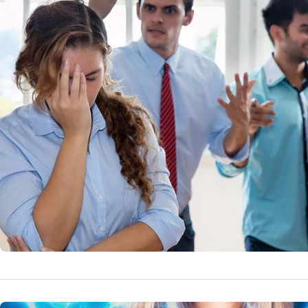
Concediul 
Legale pe
Refuzul concediu
muncă. Acest arti
21 
by
Echipa Editoriala
HOROSCOP