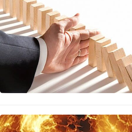
stresului
Oamenii inteligenț
eficiente. Desco
21 
by
Echipa Editoriala
NOUTATI MEDICALE
Avertisme