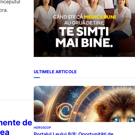
 începutul
ora.
ULTIMELE ARTICOLE
mente de
HOROSCOP
rea
Portalul Leului 8/8: Oportunități de