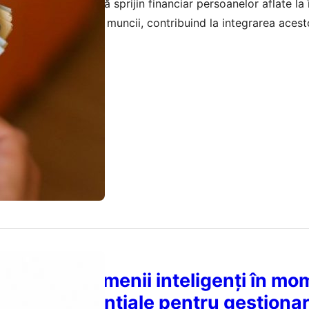
serție din 2026 oferă sprijin financiar persoanelor aflate la
r care revin pe piața muncii, contribuind la integrarea acest
aprilie 2026
ionează oamenii inteligenți în mo
strategii esențiale pentru gestiona