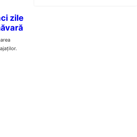
ci zile
măvară
carea
jaților.