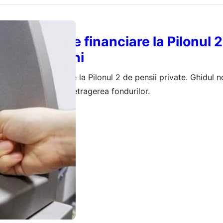
ți pierderile financiare la Pilonul 
pentru români
 pierderile financiare la Pilonul 2 de pensii private. Ghidul n
ții esențiale pentru retragerea fondurilor.
aprilie 2026