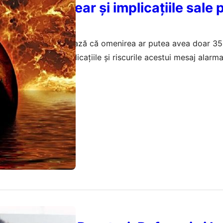
 război nuclear și implicațiile sale
reat Nobel, avertizează că omenirea ar putea avea doar 35 
ear. Descoperă implicațiile și riscurile acestui mesaj alarma
aprilie 2026