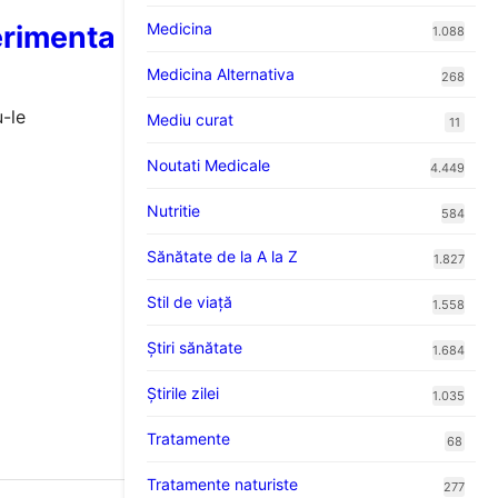
erimenta
Medicina
1.088
Medicina Alternativa
268
u-le
Mediu curat
11
Noutati Medicale
4.449
Nutritie
584
Sănătate de la A la Z
1.827
Stil de viaţă
1.558
Ştiri sănătate
1.684
Știrile zilei
1.035
Tratamente
68
Tratamente naturiste
277