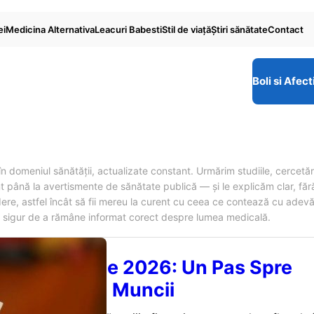
ei
Medicina Alternativa
Leacuri Babesti
Stil de viaţă
Ştiri sănătate
Contact
Boli si Afect
n domeniul sănătății, actualizate constant. Urmărim studiile, cercetăril
 până la avertismente de sănătate publică — și le explicăm clar, făr
redere, astfel încât să fii mereu la curent cu ceea ce contează cu adev
i sigur de a rămâne informat corect despre lumea medicală.
ul de Inserție 2026: Un Pas Spre
rea Pe Piața Muncii