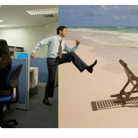
NOUTATI MEDICALE
Planificar
libere de
Află cum poți obț
strategica a conc
21 
by
Echipa Editoriala