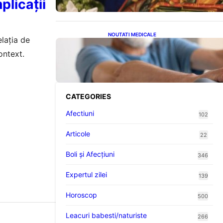
plicații
NOUTATI MEDICALE
lația de
Îmbunătățirea sănătății
ontext.
cardiovasculare: Patru exerciții
simple pentru reducerea
tensiunii arteriale la domiciliu
CATEGORIES
Afectiuni
102
Articole
22
Boli și Afecțiuni
346
Expertul zilei
139
Horoscop
500
Leacuri babesti/naturiste
266