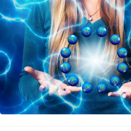
Norocul l
Schimbări
Pe 21 aprilie 202
oportunități de t
21 
by
Echipa Editoriala