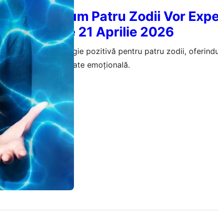
a Orizont: Cum Patru Zodii Vor Exp
 Pozitive pe 21 Aprilie 2026
6, astrele aduc energie pozitivă pentru patru zodii, oferind
ransformare și claritate emoțională.
aprilie 2026