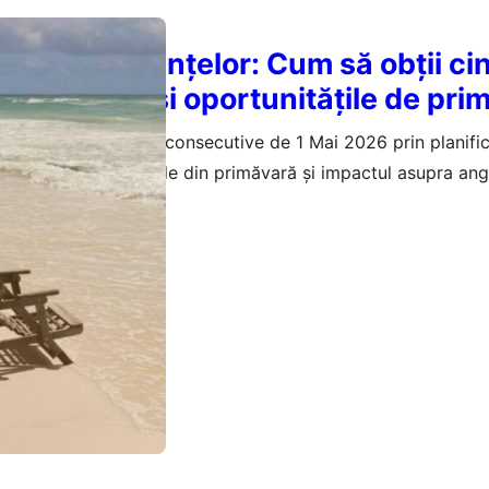
ea minivacanțelor: Cum să obții cin
 1 Mai 2026 și oportunitățile de pri
ine cinci zile libere consecutive de 1 Mai 2026 prin planifi
ediilor, oportunitățile din primăvară și impactul asupra anga
aprilie 2026