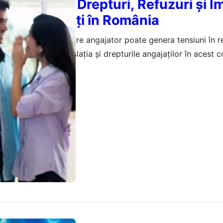
de odihnă: Drepturi, Refuzuri și Im
ntru Angajați în România
lui de odihnă de către angajator poate genera tensiuni în re
col analizează legislația și drepturile angajaților în acest c
aprilie 2026