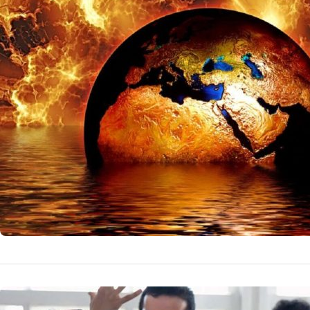
un posibil
omenire
David Gross, lau
de un război nucl
21 
by
Echipa Editoriala
NOUTATI MEDICALE