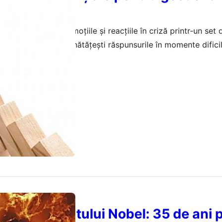
i își gestionează emoțiile și reacțiile în criză printr-un set 
peră cum să-ți îmbunătățești răspunsurile în momente dificil
aprilie 2026
ntul Laureatului Nobel: 35 de ani 