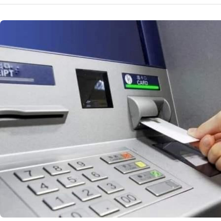
NOUTATI MEDICALE
Cum să evi
complet 
Află cum să eviți
îți oferă informa
21 
by
Echipa Editoriala