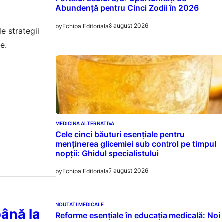
Abundență pentru Cinci Zodii în 2026
8 august 2026
by
Echipa Editoriala
de strategii
e.
MEDICINA ALTERNATIVA
Cele cinci băuturi esențiale pentru
menținerea glicemiei sub control pe timpul
nopții: Ghidul specialistului
7 august 2026
by
Echipa Editoriala
NOUTATI MEDICALE
până la
Reforme esențiale în educația medicală: Noi