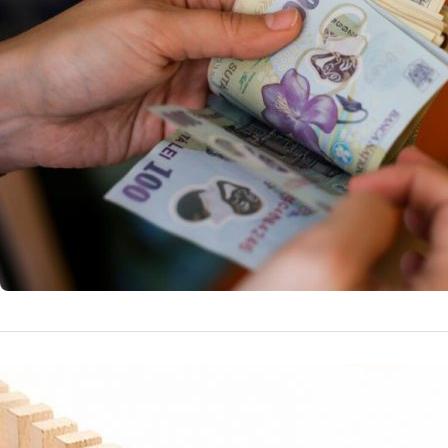
Stimulentul de in
carierei sau celo
21 
by
Echipa Editoriala
NOUTATI MEDICALE
Cum reacț
criză: 10 