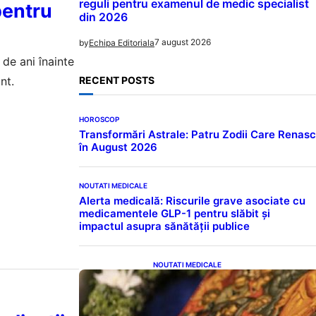
reguli pentru examenul de medic specialist
 pentru
din 2026
7 august 2026
by
Echipa Editoriala
de ani înainte
nt.
RECENT POSTS
HOROSCOP
Transformări Astrale: Patru Zodii Care Renasc
în August 2026
NOUTATI MEDICALE
Alerta medicală: Riscurile grave asociate cu
medicamentele GLP-1 pentru slăbit și
impactul asupra sănătății publice
NOUTATI MEDICALE
Postul Adormirii Maicii
Domnului: Tradiții, Superstiții și
Implicații Spiritualitate în 2026