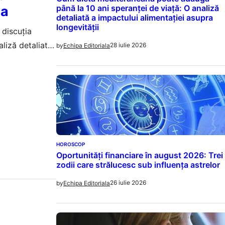
ia
până la 10 ani speranței de viață: O analiză
detaliată a impactului alimentației asupra
longevității
 discuția
liză detaliată
28 iulie 2026
by
Echipa Editoriala
HOROSCOP
Oportunități financiare în august 2026: Trei
zodii care strălucesc sub influența astrelor
26 iulie 2026
by
Echipa Editoriala