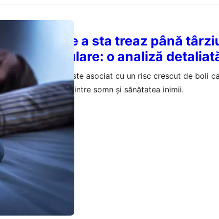
obiceiului de a sta treaz până târz
cardiovasculare: o analiză detaliat
 treaz până târziu este asociat cu un risc crescut de boli c
idențiază legătura dintre somn și sănătatea inimii.
februarie 2026