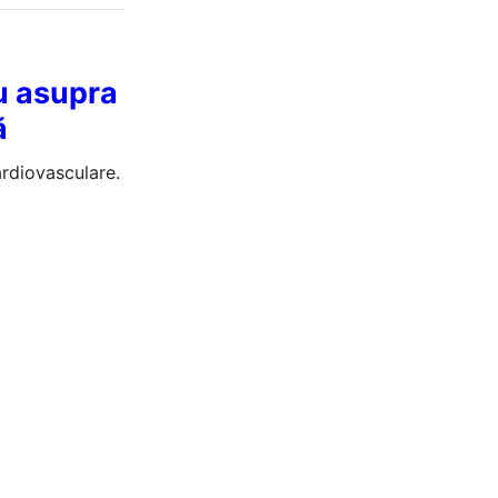
iu asupra
ă
ardiovasculare.