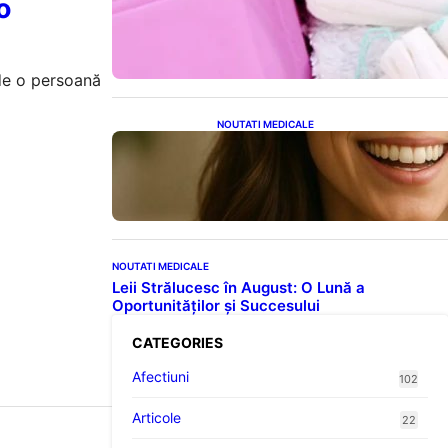
o
Tampoanele menstruale: O
analiză profundă a riscurilor
legate de metale toxice
ide o persoană
NOUTATI MEDICALE
Ceaiul – Băutura care
protejează inima: Descoperiri
recente despre beneficiile
consumului zilnic
NOUTATI MEDICALE
Leii Strălucesc în August: O Lună a
Oportunităților și Succesului
CATEGORIES
Afectiuni
102
Articole
22