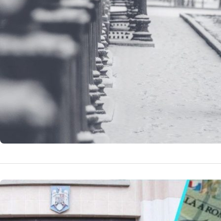
Meteorologii rom
viața cotidiană 
16 
by
Echipa Editoriala
NOUTATI MEDICALE
Războiul D
vs. Preșe