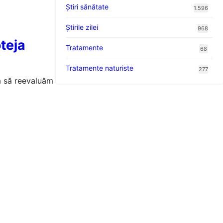
Ştiri sănătate
1.596
Știrile zilei
968
teja
Tratamente
68
Tratamente naturiste
277
ă să reevaluăm