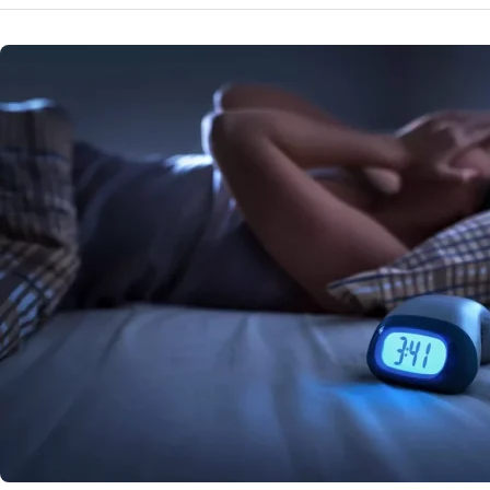
NOUTATI MEDICALE
Impactul 
sănătății 
Obiceiul de a sta
Studiul recent ev
16 
by
Echipa Editoriala