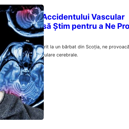
e Rare ale Accidentului Vascular
 Ce Trebuie să Știm pentru a Ne Pro
a
l AVC-ului, descoperit la un bărbat din Scoția, ne provoac
pre accidentele vasculare cerebrale.
februarie 2026