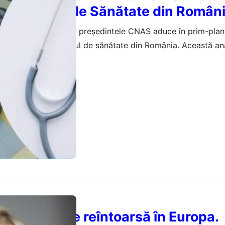
Sistemului de Sănătate din Român
 ministrul Sănătății și președintele CNAS aduce în prim-plan
 necesare în sistemul de sănătate din România. Această ana
ațiile și perspectivele reformei.
februarie 2026
O amenințare reîntoarsă în Europa.