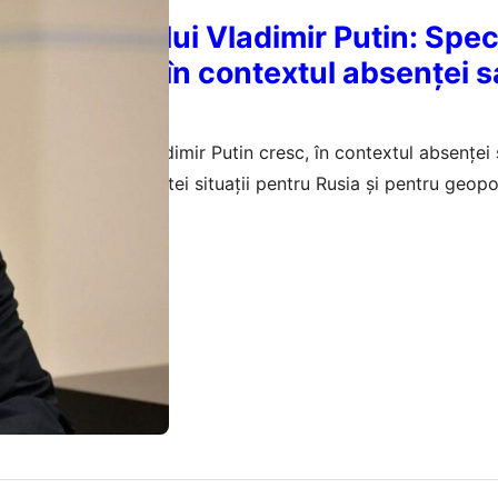
sănătate a lui Vladimir Putin: Specu
 geopolitice în contextul absenței s
e
re sănătatea lui Vladimir Putin cresc, în contextul absenței 
zăm implicațiile acestei situații pentru Rusia și pentru geopo
februarie 2026