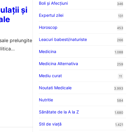
Boli și Afecțiuni
346
lații și
Expertul zilei
131
ale
Horoscop
453
Leacuri babesti/naturiste
sale prelungite
266
litica
Medicina
1.088
Medicina Alternativa
259
Mediu curat
11
Noutati Medicale
3.993
Nutritie
584
Sănătate de la A la Z
1.680
Stil de viaţă
1.421