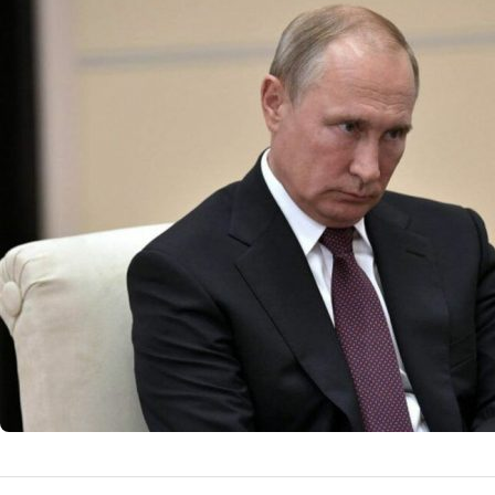
Starea de 
implicații
prelungit
Speculațiile desp
din public. Anali
internațională.
16 
by
Echipa Editoriala