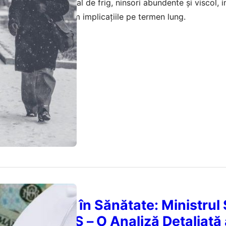
âni anunță un nou val de frig, ninsori abundente și viscol,
și economia. Analizăm implicațiile pe termen lung.
februarie 2026
eclarațiilor în Sănătate: Ministrul 
dintele CNAS – O Analiză Detaliată