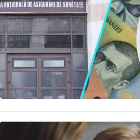
Reformei 
Conflictul dintre
despre reformele
explorează implic
16 
by
Echipa Editoriala
NOUTATI MEDICALE
Rujeola: 