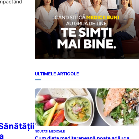
 impactând
ULTIMELE ARTICOLE
Sănătății
NOUTATI MEDICALE
 a
Cum dieta mediteraneană poate adăuga