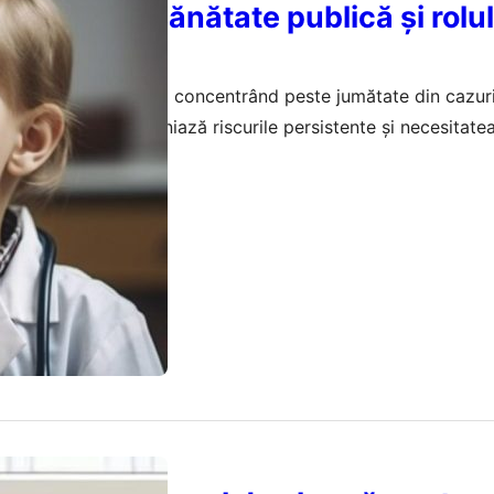
le crizei de sănătate publică și rolu
în epidemie
n Europa, cu România concentrând peste jumătate din cazuri
MS și UNICEF subliniază riscurile persistente și necesitatea
februarie 2026