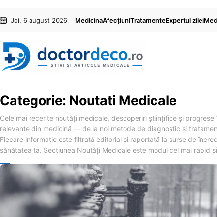
Sari
Skip
Joi, 6 august 2026
Medicina
Afecțiuni
Tratamente
Expertul zilei
Medi
la
to
conținut
content
Categorie:
Noutati Medicale
Cele mai recente noutăți medicale, descoperiri științifice și progrese î
relevante din medicină — de la noi metode de diagnostic și tratament
Fiecare informație este filtrată editorial și raportată la surse de înc
sănătatea ta. Secțiunea Noutăți Medicale este modul cel mai rapid ș
NOUTATI MEDICALE
Un Val de 
Meteo de