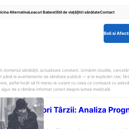
cina Alternativa
Leacuri Babesti
Stil de viaţă
Ştiri sănătate
Contact
Boli si Afect
n domeniul sănătății, actualizate constant. Urmărim studiile, cercetăril
 până la avertismente de sănătate publică — și le explicăm clar, făr
redere, astfel încât să fii mereu la curent cu ceea ce contează cu adev
i sigur de a rămâne informat corect despre lumea medicală.
Frig și Ninsori Târzii: Analiza Prog
 la ANM