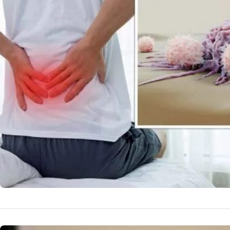
Durerea d
afecțiune
Durerea de spate
la fiecare 30 de
16 
by
Echipa Editoriala
NOUTATI MEDICALE