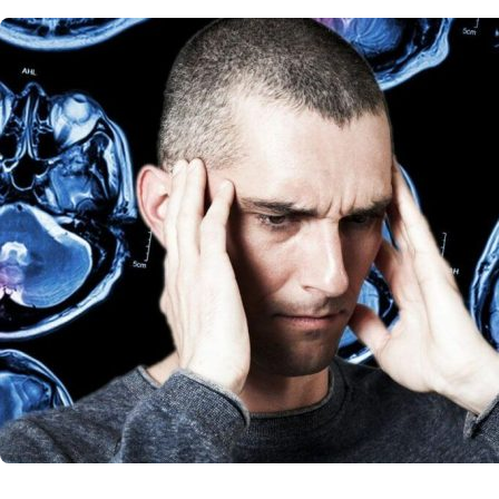
NOUTATI MEDICALE
Simptomel
Cerebral:
Sănătate
Un simptom rar a
cunoștințele des
16 
by
Echipa Editoriala