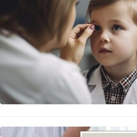
Implicații
României 
Rujeola revine î
Avertismentele O
16 
by
Echipa Editoriala
NOUTATI MEDICALE