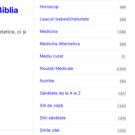
Horoscop
iblia
496
Leacuri babesti/naturiste
266
tetice, ci și
Medicina
1.088
Medicina Alternativa
266
Mediu curat
11
Noutati Medicale
4.406
Nutritie
584
Sănătate de la A la Z
1.817
Stil de viaţă
1.543
Ştiri sănătate
1.674
Știrile zilei
1.030