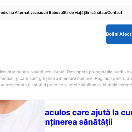
edicina Alternativa
Leacuri Babesti
Stil de viaţă
Ştiri sănătate
Contact
Boli si Afect
limentar pentru o viață echilibrată. Descoperă proprietățile nutritive a
afecțiuni și care sunt greșelile alimentare comune. Regimuri pentru di
ate prezentate cu sfaturi practice și rețete sănătoase. Nutriția corec
 Fructul miraculos care ajută la cu
ului și la menținerea sănătății
culare