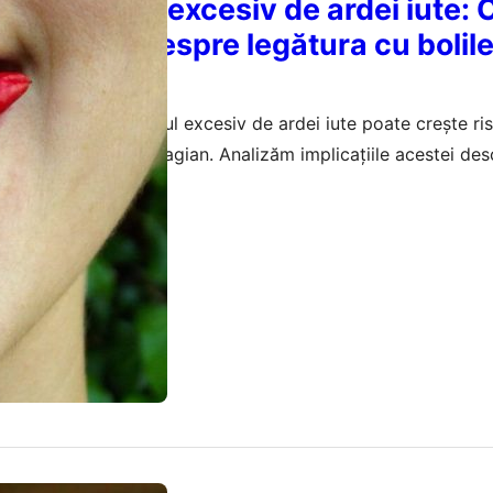
 consumului excesiv de ardei iute:
le recente despre legătura cu bolil
 grave
nte arată că consumul excesiv de ardei iute poate crește ri
 inclusiv cancer esofagian. Analizăm implicațiile acestei des
mai 2026