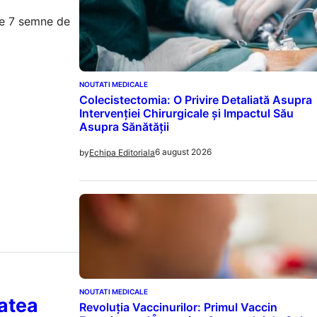
le 7 semne de
NOUTATI MEDICALE
Colecistectomia: O Privire Detaliată Asupra
Intervenției Chirurgicale și Impactul Său
Asupra Sănătății
6 august 2026
by
Echipa Editoriala
NOUTATI MEDICALE
tatea
Revoluția Vaccinurilor: Primul Vaccin