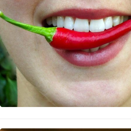
Riscurile
cercetări
digestive
Cercetările rece
gastrointestinal,
13 
by
Echipa Editoriala
NUTRITIE