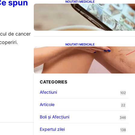
 Ce spun
NOUTATI MEDICALE
Revoluția Bateriilor pentru
e
Telefoane: Avantaje, Provocări
și Viitorul Tehnologiei
Energetice
scul de cancer
coperiri.
NOUTATI MEDICALE
Varicele și Umflarea Picioarelor
pe Caniculă: Înțelegerea
Simptomelor și Măsurilor de
Prevenție
CATEGORIES
Afectiuni
102
Articole
22
Boli și Afecțiuni
346
Expertul zilei
138