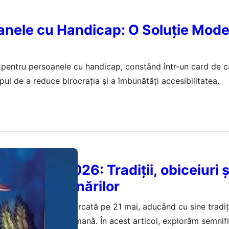
anele cu Handicap: O Soluție Mod
 pentru persoanele cu handicap, constând într-un card de c
pul de a reduce birocrația și a îmbunătăți accesibilitatea.
Domnului 2026: Tradiții, obiceiuri ș
ții ale pomanărilor
i din 2026 va fi marcată pe 21 mai, aducând cu sine tradiții
e de oferirea de pomană. În acest articol, explorăm semnifi