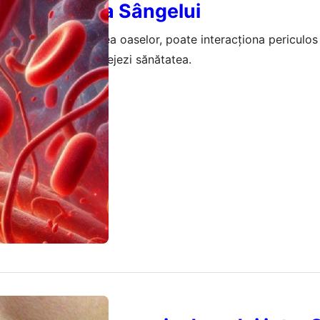
i Coagularea Sângelui
țială pentru sănătatea oaselor, poate interacționa periculos
 Află cum să-ți protejezi sănătatea.
mai 2026