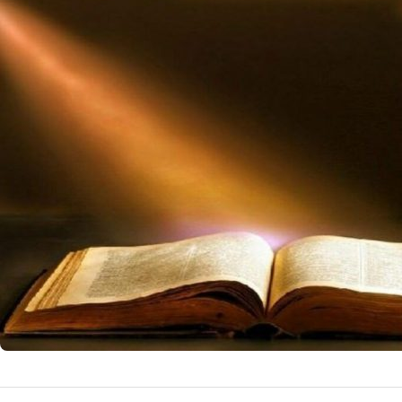
Înțelegere
Despre Al
Analiza profundă 
valori culturale 
13 
by
Echipa Editoriala