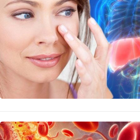
Descoperă cum tr
pe față și ce po
14 
by
Echipa Editoriala
NUTRITIE
Vitamina 