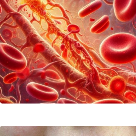
Oaselor ș
Vitamina K, esen
anticoagulantele.
14 
by
Echipa Editoriala
NUTRITIE