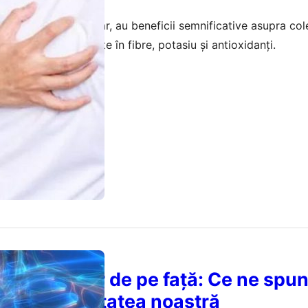
t accesibil și popular, au beneficii semnificative asupra cole
asculare, fiind bogate în fibre, potasiu și antioxidanți.
mai 2026
ea semnelor de pe față: Ce ne spu
espre sănătatea noastră