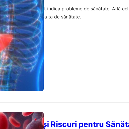
ăsăturile faciale pot indica probleme de sănătate. Află ce
t sugera despre starea ta de sănătate.
mai 2026
K: Beneficii și Riscuri pentru Sănă