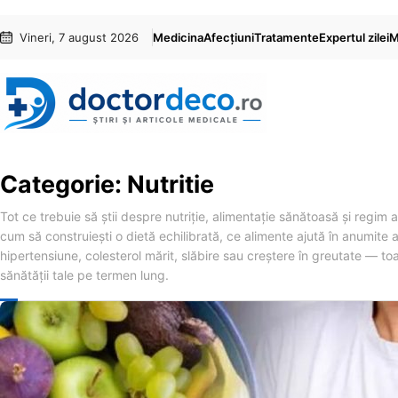
Sari
Skip
Vineri, 7 august 2026
Medicina
Afecțiuni
Tratamente
Expertul zilei
M
la
to
conținut
content
Categorie:
Nutritie
Tot ce trebuie să știi despre nutriție, alimentație sănătoasă și regim a
cum să construiești o dietă echilibrată, ce alimente ajută în anumite 
hipertensiune, colesterol mărit, slăbire sau creștere în greutate — to
sănătății tale pe termen lung.
NUTRITIE
Bananele:
colesterol
cardiovas