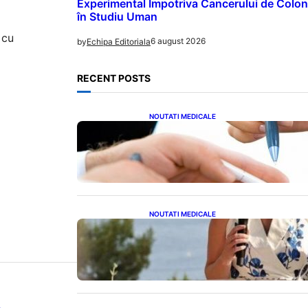
Experimental Împotriva Cancerului de Colon
în Studiu Uman
 cu
6 august 2026
by
Echipa Editoriala
RECENT POSTS
NOUTATI MEDICALE
Acordul României cu Banca
Mondială: O Analiză Detaliată a
Împrumutului și Condițiilor
Impuse
NOUTATI MEDICALE
Nașterea prințesei Eugenie la
Lisabona: O alegere plină de
semnificație pentru familia
regală britanică