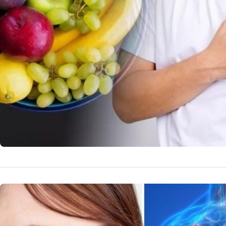
Bananele, un fruc
sănătății cardiov
14 
by
Echipa Editoriala
NUTRITIE
Descifrar
acestea d