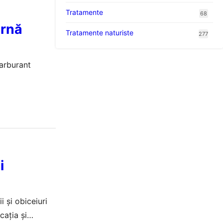
Tratamente
68
ernă
Tratamente naturiste
277
arburant
i
 și obiceiuri
cația și