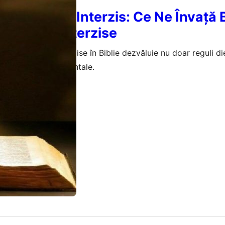
a Fructului Interzis: Ce Ne Învață B
imentele Interzise
a alimentelor interzise în Biblie dezvăluie nu doar reguli die
și spirituale fundamentale.
mai 2026