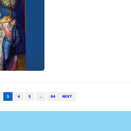
te cu această sărbătoare.
mai 2026
3
4
5
…
84
NEXT