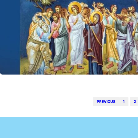
tradițiile asocia
13 
by
Echipa Editoriala
PREVIOUS
1
2