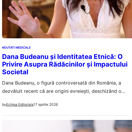
NOUTATI MEDICALE
Dana Budeanu și Identitatea Etnică: O
Privire Asupra Rădăcinilor și Impactului
Societal
Dana Budeanu, o figură controversată din România, a
dezvăluit recent că are origini evreiești, deschizând o
discuție despre identitate și toleranță în societatea
17 aprilie 2026
by
Echipa Editoriala
românească.