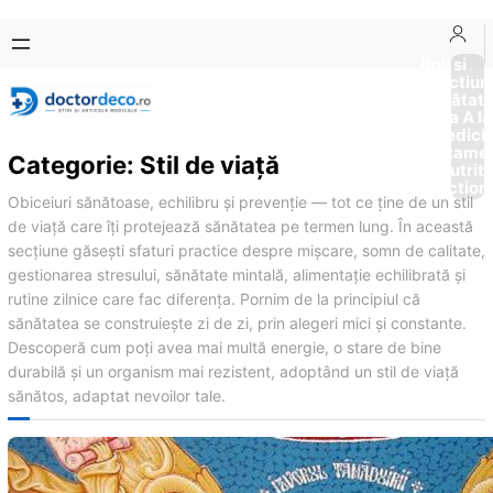
Sari
Skip
la
to
Boli si
Afectiun
conținut
content
Sănătat
de la A la
Medici
Tratame
Categorie:
Stil de viaţă
Nutriti
Diction
Obiceiuri sănătoase, echilibru și prevenție — tot ce ține de un stil
de viață care îți protejează sănătatea pe termen lung. În această
secțiune găsești sfaturi practice despre mișcare, somn de calitate,
gestionarea stresului, sănătate mintală, alimentație echilibrată și
rutine zilnice care fac diferența. Pornim de la principiul că
sănătatea se construiește zi de zi, prin alegeri mici și constante.
Descoperă cum poți avea mai multă energie, o stare de bine
durabilă și un organism mai rezistent, adoptând un stil de viață
sănătos, adaptat nevoilor tale.