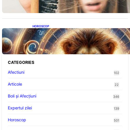
HOROSCOP
Portalul Leului 8/8: Oportunități de
Abundență pentru Cinci Zodii în 2026
CATEGORIES
Afectiuni
102
Articole
22
Boli și Afecțiuni
346
Expertul zilei
139
Horoscop
501