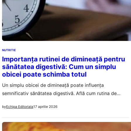
NUTRITIE
Importanța rutinei de dimineață pentru
sănătatea digestivă: Cum un simplu
obicei poate schimba totul
Un simplu obicei de dimineață poate influența
semnificativ sănătatea digestivă. Află cum rutina de
trezire și microbiomul intestinal se interconectează.
17 aprilie 2026
by
Echipa Editoriala