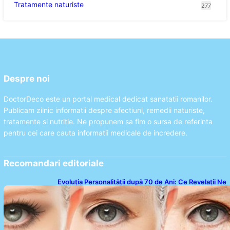
Tratamente naturiste
277
Despre noi
DoctorDeco este un portal medical dedicat sanatatii romanilor.
Publicam zilnic informatii despre afectiuni, remedii naturiste,
tratamente si nutritie. Ne propunem sa fim o sursa de referinta
pentru cei care cauta informatii medicale de incredere.
Recomandari editoriale
Evoluția Personalității după 70 de Ani: Ce Revelații Ne
Oferă Studiile Psihologice