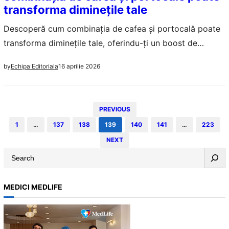
transforma diminețile tale
Descoperă cum combinația de cafea și portocală poate
transforma diminețile tale, oferindu-ți un boost de
energie natural și beneficii pentru sănătate.
16 aprilie 2026
by
Echipa Editoriala
PREVIOUS
1
…
137
138
139
140
141
…
223
NEXT
S
e
a
MEDICI MEDLIFE
r
c
h