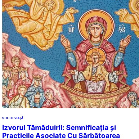
STIL DE VIAŢĂ
Izvorul Tămăduirii: Semnificația și
Practicile Asociate Cu Sărbătoarea