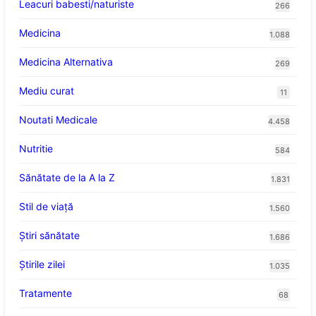
Leacuri babesti/naturiste
266
Medicina
1.088
Medicina Alternativa
269
Mediu curat
11
Noutati Medicale
4.458
Nutritie
584
Sănătate de la A la Z
1.831
Stil de viaţă
1.560
Ştiri sănătate
1.686
Știrile zilei
1.035
Tratamente
68