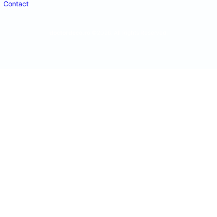
Contact
doctordeco.ro
©2026. All Rights Reserved.