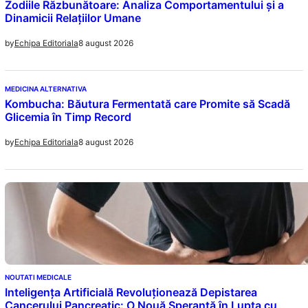
Zodiile Răzbunătoare: Analiza Comportamentului și a
Dinamicii Relațiilor Umane
8 august 2026
by
Echipa Editoriala
MEDICINA ALTERNATIVA
Kombucha: Băutura Fermentată care Promite să Scadă
Glicemia în Timp Record
8 august 2026
by
Echipa Editoriala
NOUTATI MEDICALE
Inteligența Artificială Revoluționează Depistarea
Cancerului Pancreatic: O Nouă Speranță în Lupta cu