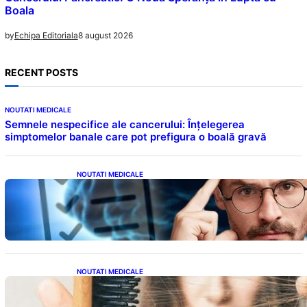
Boala
8 august 2026
by
Echipa Editoriala
RECENT POSTS
NOUTATI MEDICALE
Semnele nespecifice ale cancerului: Înțelegerea
simptomelor banale care pot prefigura o boală gravă
NOUTATI MEDICALE
Inteligența dincolo de note: Semnele unui IQ
ridicat care nu țin de școală
NOUTATI MEDICALE
Semnele unei deficiențe de proteine:
Impactul asupra sănătății tale