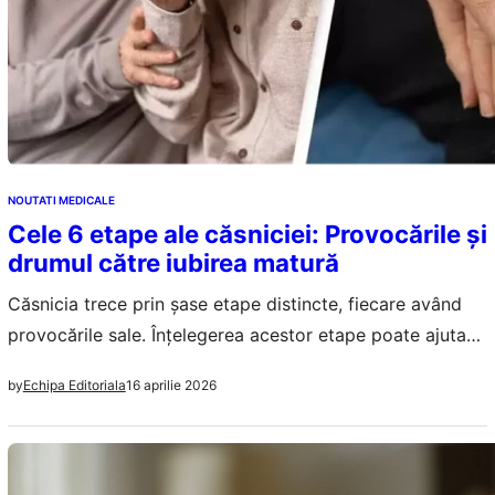
NOUTATI MEDICALE
Cele 6 etape ale căsniciei: Provocările și
drumul către iubirea matură
Căsnicia trece prin șase etape distincte, fiecare având
provocările sale. Înțelegerea acestor etape poate ajuta
cuplurile să navigheze mai bine prin relațiile lor.
16 aprilie 2026
by
Echipa Editoriala