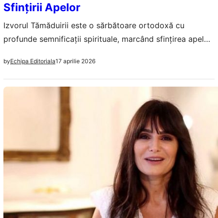
Sfințirii Apelor
Izvorul Tămăduirii este o sărbătoare ortodoxă cu
profunde semnificații spirituale, marcând sfințirea apelor
și oferind credincioșilor ocazia de a se reconecta cu
17 aprilie 2026
by
Echipa Editoriala
tradițiile străvechi.