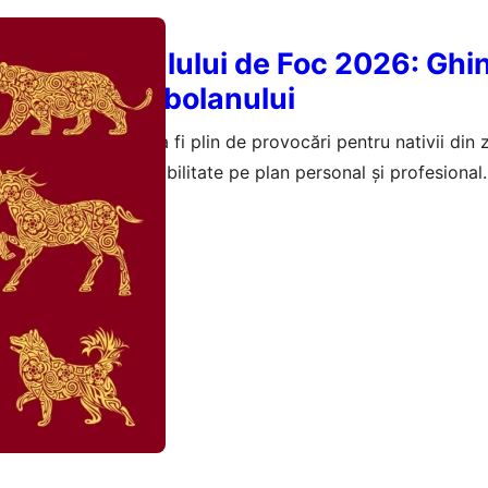
le Anului Calului de Foc 2026: Ghi
 din Zodia Șobolanului
oc 2026 se anunță a fi plin de provocări pentru nativii din 
ând ghinion și instabilitate pe plan personal și profesional.
februarie 2026