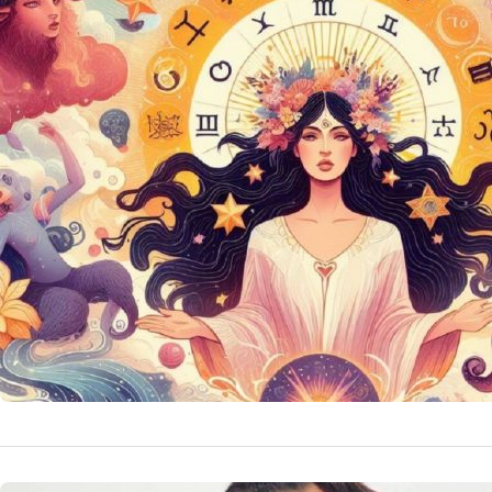
Revelația 
După 8 M
După 8 martie 20
profundă, culegân
valoroase care vo
14 
by
Echipa Editoriala
NOUTATI MEDICALE