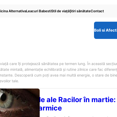
cina Alternativa
Leacuri Babesti
Stil de viaţă
Ştiri sănătate
Contact
Boli si Afect
e viață care îți protejează sănătatea pe termen lung. În această secțiu
ate mintală, alimentație echilibrată și rutine zilnice care fac diferen
 constante. Descoperă cum poți avea mai multă energie, o stare de bine
voilor tale.
le emoționale ale Racilor în martie:
ri și lecții karmice