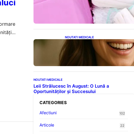
ăluci
Tampoanele menstruale: O
analiză profundă a riscurilor
legate de metale toxice
formare
nități
NOUTATI MEDICALE
Ceaiul – Băutura care
protejează inima: Descoperiri
recente despre beneficiile
consumului zilnic
NOUTATI MEDICALE
Leii Strălucesc în August: O Lună a
Oportunităților și Succesului
CATEGORIES
Afectiuni
102
Articole
22