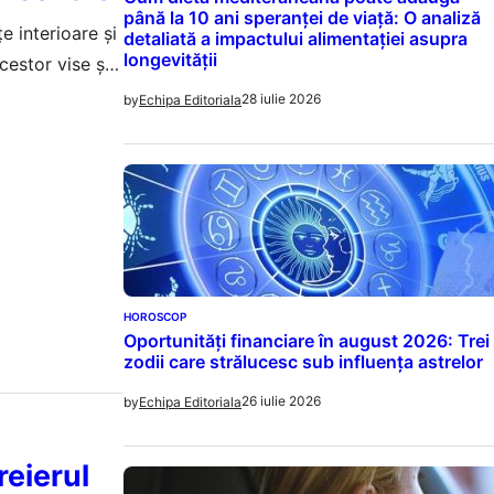
până la 10 ani speranței de viață: O analiză
e interioare și
detaliată a impactului alimentației asupra
longevității
cestor vise și
28 iulie 2026
by
Echipa Editoriala
HOROSCOP
Oportunități financiare în august 2026: Trei
zodii care strălucesc sub influența astrelor
26 iulie 2026
by
Echipa Editoriala
reierul