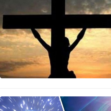
Apariția lui Iisu
căutări ale credi
impactul lor asupr
14 
by
Echipa Editoriala
NOUTATI MEDICALE
Între mist