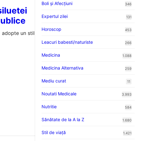
Boli și Afecțiuni
346
iluetei
Expertul zilei
131
publice
Horoscop
453
ă adopte un stil
Leacuri babesti/naturiste
266
Medicina
1.088
Medicina Alternativa
259
Mediu curat
11
Noutati Medicale
3.993
Nutritie
584
Sănătate de la A la Z
1.680
Stil de viaţă
1.421