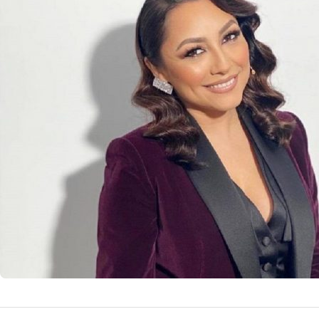
Transform
sale tonif
Andra Măruță a de
de viață sănătos,
14 
by
Echipa Editoriala