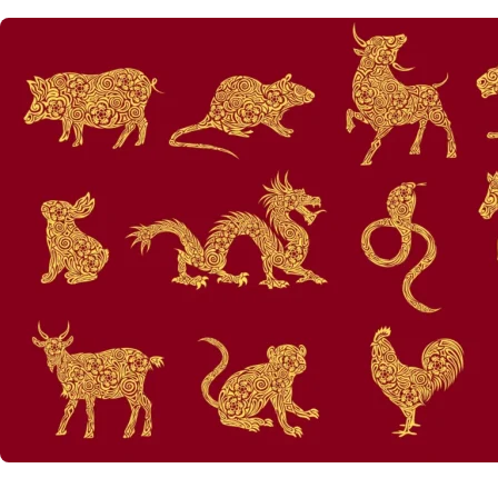
NOUTATI MEDICALE
Provocări
Nativilor
Anul Calului de F
Șobolanului, aduc
14 
by
Echipa Editoriala