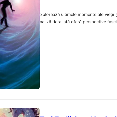
e moarte?
nte din neuroștiință explorează ultimele momente ale vieții 
 de moarte. Această analiză detaliată oferă perspective fasc
 moarte iminentă.
februarie 2026