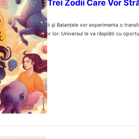
Zodiacului: Trei Zodii Care Vor Str
artie
26, Scorpionii, Peștii și Balanțele vor experimenta o trans
d roadele eforturilor lor. Universul le va răsplăti cu oportu
r influența pozitiv cariera și viața personală.
februarie 2026