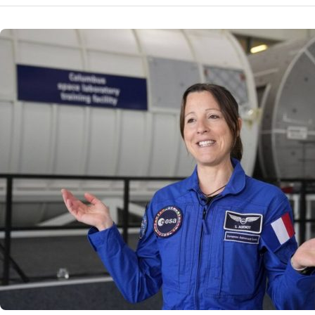
NOUTATI MEDICALE
Mesajul D
Măreț
Misiunea Crew-12
viseze măreț. De
13 
by
Echipa Editoriala