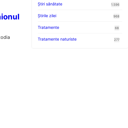
Ştiri sănătate
1.596
nionul
Știrile zilei
968
Tratamente
68
zodia
Tratamente naturiste
277