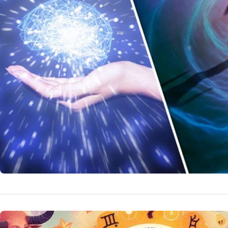
înainte d
Cercetările rece
creierul înainte
experiențelor de
14 
by
Echipa Editoriala
HOROSCOP