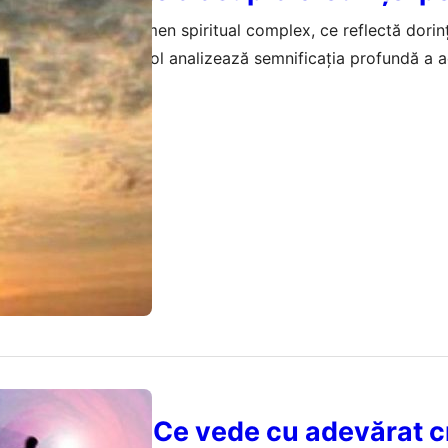
s în vise este un fenomen spiritual complex, ce reflectă dorinț
ncioșilor. Acest articol analizează semnificația profundă a a
a vieții spirituale.
februarie 2026
er și știință: Ce vede cu adevărat c