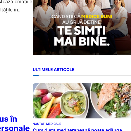
stează emoțiile
tățile în
ULTIMELE ARTICOLE
us în
NOUTATI MEDICALE
ersonale
Cum dieta mediteraneană poate adăuga