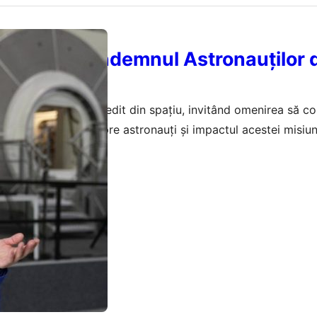
in Spațiu: Îndemnul Astronauților 
 aduce un mesaj inedit din spațiu, invitând omenirea să co
scoperă detalii despre astronauți și impactul acestei misiun
februarie 2026