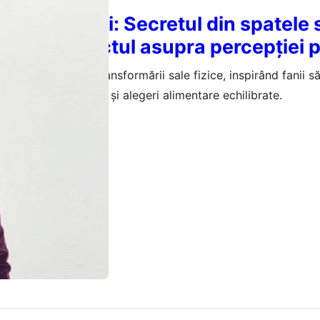
area Andrei: Secretul din spatele s
iate și impactul asupra percepției 
zvăluit secretul transformării sale fizice, inspirând fanii s
 bazat pe disciplină și alegeri alimentare echilibrate.
februarie 2026