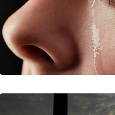
Martie va fi o lu
și relațiile. Lec
oportunități de 
14 
by
Echipa Editoriala
NOUTATI MEDICALE
Revelația 
vise și i