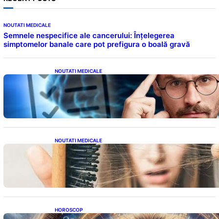
NOUTATI MEDICALE
Semnele nespecifice ale cancerului: Înțelegerea
simptomelor banale care pot prefigura o boală gravă
NOUTATI MEDICALE
Inteligența dincolo de note: Semnele unui IQ
ridicat care nu țin de școală
NOUTATI MEDICALE
Semnele unei deficiențe de proteine:
Impactul asupra sănătății tale
HOROSCOP