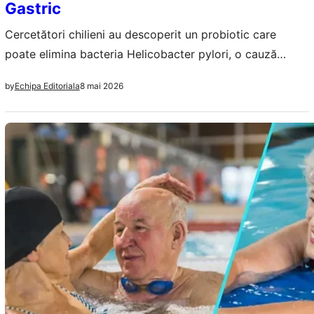
Gastric
Cercetători chilieni au descoperit un probiotic care
poate elimina bacteria Helicobacter pylori, o cauză
majoră a cancerului gastric. Această inovație promite
8 mai 2026
by
Echipa Editoriala
tratamente mai sigure și eficiente.