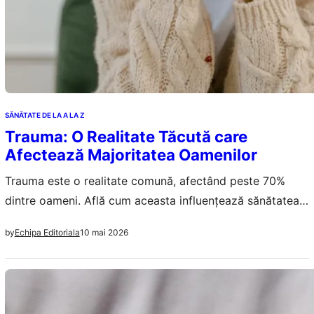
SĂNĂTATE DE LA A LA Z
Trauma: O Realitate Tăcută care
Afectează Majoritatea Oamenilor
Trauma este o realitate comună, afectând peste 70%
dintre oameni. Află cum aceasta influențează sănătatea
mentală și fizică și importanța conștientizării.
10 mai 2026
by
Echipa Editoriala