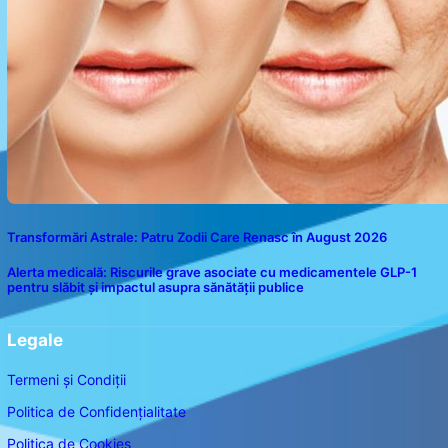
Transformări Astrale: Patru Zodii Care Renasc în August 2026
Alerta medicală: Riscurile grave asociate cu medicamentele GLP-1
pentru slăbit și impactul asupra sănătății publice
Legale
Termeni și Condiții
Politica de Confidențialitate
Politica de Cookies