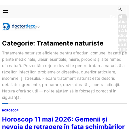
Sari
Skip
la
to
Boli si
Afectiun
conținut
content
Sănătat
de la A la
Medici
Tratame
Categorie:
Tratamente naturiste
Nutriti
Diction
Tratamente naturiste eficiente pentru afecțiuni comune, bazate pe
plante medicinale, uleiuri esențiale, miere, propolis și alte remedii
din natură. Prezentăm rețete dovedite pentru tratarea naturistă a
răcelilor, infecțiilor, problemelor digestive, durerilor articulare,
insomniei și stresului. Fiecare tratament naturist este descris
detaliat: ingrediente, preparare, doze, durată și contraindicații.
Natura oferă soluții — noi te ajutăm să le folosești corect și în
siguranță.
HOROSCOP
Horoscop 11 mai 2026: Gemenii și
nevoia de retragere în fața schimbărilor