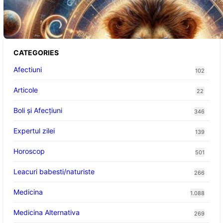
Portalul Leului 8/8: Oportunități de
Abundență pentru Cinci Zodii în 2026
CATEGORIES
Afectiuni
102
Articole
22
Boli și Afecțiuni
346
Expertul zilei
139
Horoscop
501
Leacuri babesti/naturiste
266
Medicina
1.088
Medicina Alternativa
269