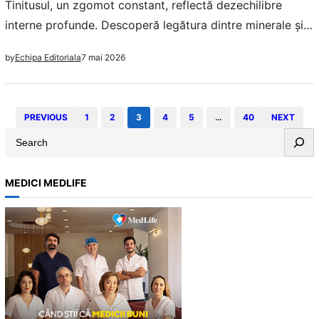
Tinitusul, un zgomot constant, reflectă dezechilibre
interne profunde. Descoperă legătura dintre minerale și
sănătatea sistemului nervos.
7 mai 2026
by
Echipa Editoriala
PREVIOUS
1
2
3
4
5
…
40
NEXT
S
e
a
MEDICI MEDLIFE
r
c
h