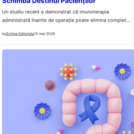
Schimbă Destinul Pacienților
Un studiu recent a demonstrat că imunoterapia
administrată înainte de operație poate elimina complet
tumorile de colon, cu pacienți fără recidivă timp de trei
10 mai 2026
by
Echipa Editoriala
ani.