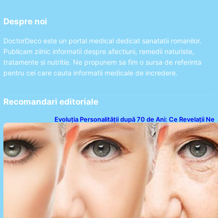
Despre noi
DoctorDeco este un portal medical dedicat sanatatii romanilor.
Publicam zilnic informatii despre afectiuni, remedii naturiste,
tratamente si nutritie. Ne propunem sa fim o sursa de referinta
pentru cei care cauta informatii medicale de incredere.
Recomandari editoriale
Evoluția Personalității după 70 de Ani: Ce Revelații Ne
Oferă Studiile Psihologice