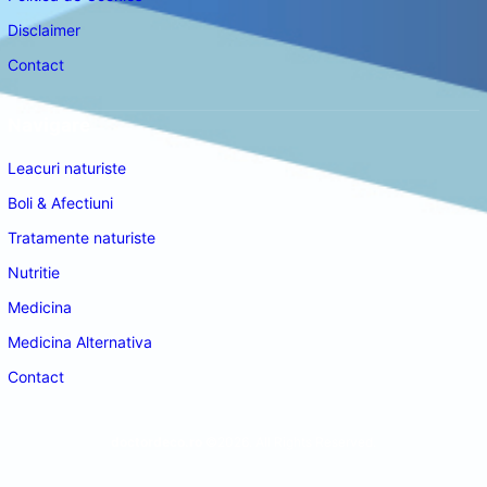
Disclaimer
Contact
Navigare
Leacuri naturiste
Boli & Afectiuni
Tratamente naturiste
Nutritie
Medicina
Medicina Alternativa
Contact
doctordeco.ro
©2026. All Rights Reserved.