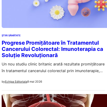
ŞTIRI SĂNĂTATE
Progrese Promițătoare în Tratamentul
Cancerului Colorectal: Imunoterapia ca
Soluție Revoluționară
Un nou studiu clinic britanic arată rezultate promițătoare
în tratamentul cancerului colorectal prin imunoterapie,
fără recidive la pacienți după aproape trei ani.
8 mai 2026
by
Echipa Editoriala