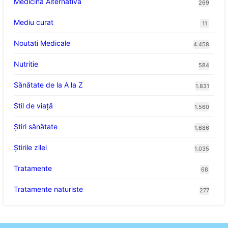
Medicina Alternativa
269
Mediu curat
11
Noutati Medicale
4.458
Nutritie
584
Sănătate de la A la Z
1.831
Stil de viaţă
1.560
Ştiri sănătate
1.686
Știrile zilei
1.035
Tratamente
68
Tratamente naturiste
277