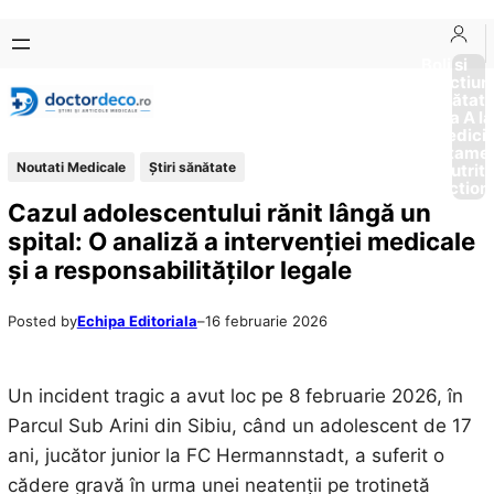
Sari
Skip
la
to
Boli si
Afectiun
conținut
content
Sănătat
de la A la
Medici
Tratame
Noutati Medicale
Ştiri sănătate
Nutriti
Diction
Cazul adolescentului rănit lângă un
spital: O analiză a intervenției medicale
și a responsabilităților legale
Posted by
Echipa Editoriala
–
16 februarie 2026
Un incident tragic a avut loc pe 8 februarie 2026, în
Parcul Sub Arini din Sibiu, când un adolescent de 17
ani, jucător junior la FC Hermannstadt, a suferit o
cădere gravă în urma unei neatenții pe trotinetă