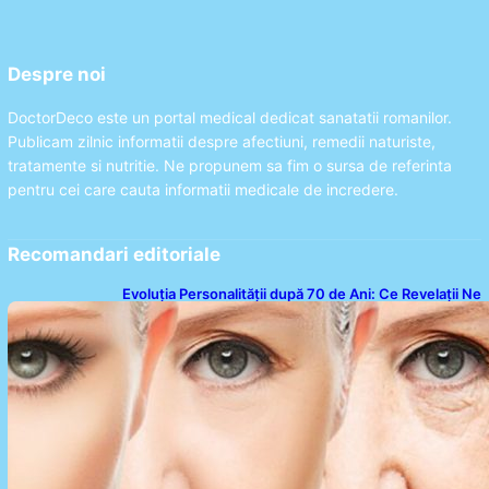
Despre noi
DoctorDeco este un portal medical dedicat sanatatii romanilor.
Publicam zilnic informatii despre afectiuni, remedii naturiste,
tratamente si nutritie. Ne propunem sa fim o sursa de referinta
pentru cei care cauta informatii medicale de incredere.
Recomandari editoriale
Evoluția Personalității după 70 de Ani: Ce Revelații Ne
Oferă Studiile Psihologice