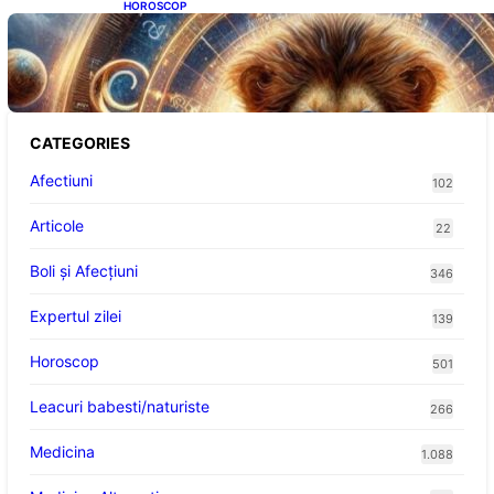
HOROSCOP
Portalul Leului 8/8: Oportunități de
Abundență pentru Cinci Zodii în 2026
CATEGORIES
Afectiuni
102
Articole
22
Boli și Afecțiuni
346
Expertul zilei
139
Horoscop
501
Leacuri babesti/naturiste
266
Medicina
1.088