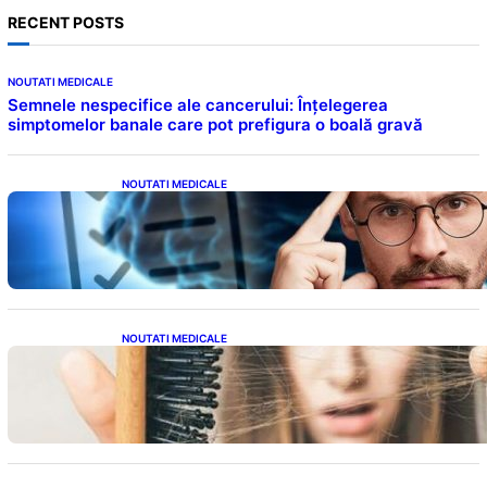
RECENT POSTS
NOUTATI MEDICALE
Semnele nespecifice ale cancerului: Înțelegerea
simptomelor banale care pot prefigura o boală gravă
NOUTATI MEDICALE
Inteligența dincolo de note: Semnele unui IQ
ridicat care nu țin de școală
NOUTATI MEDICALE
Semnele unei deficiențe de proteine:
Impactul asupra sănătății tale