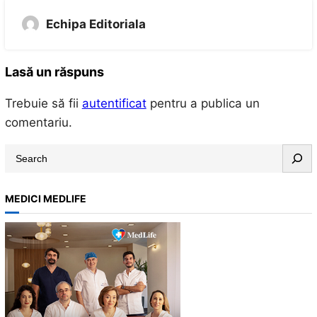
Echipa Editoriala
Lasă un răspuns
Trebuie să fii
autentificat
pentru a publica un
comentariu.
S
e
a
MEDICI MEDLIFE
r
c
h