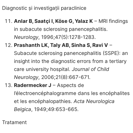
Diagnostic și investigații paraclinice
Anlar B, Saatçi I, Köse G, Yalaz K
– MRI findings
in subacute sclerosing panencephalitis.
Neurology
, 1996;47(5):1278-1283.
Prashanth LK, Taly AB, Sinha S, Ravi V
–
Subacute sclerosing panencephalitis (SSPE): an
insight into the diagnostic errors from a tertiary
care university hospital.
Journal of Child
Neurology
, 2006;21(8):667-671.
Radermecker J
– Aspects de
l’électroencéphalogramme dans les encéphalites
et les encéphalopathies.
Acta Neurologica
Belgica
, 1949;49:653-665.
Tratament