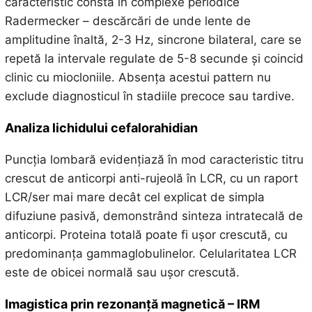
caracteristic constă în complexe periodice
Radermecker – descărcări de unde lente de
amplitudine înaltă, 2-3 Hz, sincrone bilateral, care se
repetă la intervale regulate de 5-8 secunde și coincid
clinic cu miocloniile. Absența acestui pattern nu
exclude diagnosticul în stadiile precoce sau tardive.
Analiza lichidului cefalorahidian
Puncția lombară evidențiază în mod caracteristic titru
crescut de anticorpi anti-rujeolă în LCR, cu un raport
LCR/ser mai mare decât cel explicat de simpla
difuziune pasivă, demonstrând sinteza intratecală de
anticorpi. Proteina totală poate fi ușor crescută, cu
predominanța gammaglobulinelor. Celularitatea LCR
este de obicei normală sau ușor crescută.
Imagistica prin rezonanță magnetică – IRM