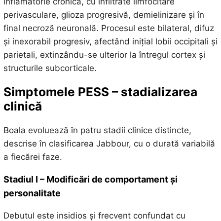
inflamatorie cronică, cu infiltrate limfocitare
perivasculare, glioza progresivă, demielinizare și în
final necroză neuronală. Procesul este bilateral, difuz
și inexorabil progresiv, afectând inițial lobii occipitali și
parietali, extinzându-se ulterior la întregul cortex și
structurile subcorticale.
Simptomele PESS – stadializarea
clinică
Boala evoluează în patru stadii clinice distincte,
descrise în clasificarea Jabbour, cu o durată variabilă
a fiecărei faze.
Stadiul I – Modificări de comportament și
personalitate
Debutul este insidios și frecvent confundat cu