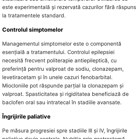
este experimentală și rezervată cazurilor fără răspuns
la tratamentele standard.
Controlul simptomelor
Managementul simptomelor este o componentă
esențială a tratamentului. Controlul epilepsiei
necesită frecvent politerapie antiepileptică, cu
preferință pentru valproat de sodiu, clonazepam,
levetiracetam și în unele cazuri fenobarbital.
Miocloniile pot răspunde parțial la clonazepam și
valproat. Spasticitatea și rigiditatea beneficiază de
baclofen oral sau intratecal în stadiile avansate.
Îngrijirile paliative
Pe măsura progresiei spre stadiile III și IV, îngrijirile
paliative devin centrale. Nutriția prin gastrostomă,