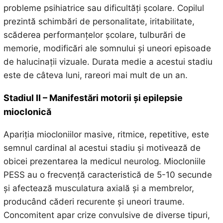
probleme psihiatrice sau dificultăți școlare. Copilul
prezintă schimbări de personalitate, iritabilitate,
scăderea performanțelor școlare, tulburări de
memorie, modificări ale somnului și uneori episoade
de halucinații vizuale. Durata medie a acestui stadiu
este de câteva luni, rareori mai mult de un an.
Stadiul II – Manifestări motorii și epilepsie
mioclonică
Apariția miocloniilor masive, ritmice, repetitive, este
semnul cardinal al acestui stadiu și motivează de
obicei prezentarea la medicul neurolog. Miocloniile
PESS au o frecvență caracteristică de 5-10 secunde
și afectează musculatura axială și a membrelor,
producând căderi recurente și uneori traume.
Concomitent apar crize convulsive de diverse tipuri,