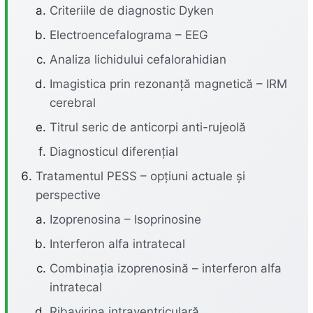
Criteriile de diagnostic Dyken
Electroencefalograma – EEG
Analiza lichidului cefalorahidian
Imagistica prin rezonanță magnetică – IRM
cerebral
Titrul seric de anticorpi anti-rujeolă
Diagnosticul diferențial
Tratamentul PESS – opțiuni actuale și
perspective
Izoprenosina – Isoprinosine
Interferon alfa intratecal
Combinația izoprenosină – interferon alfa
intratecal
Ribavirina intraventriculară