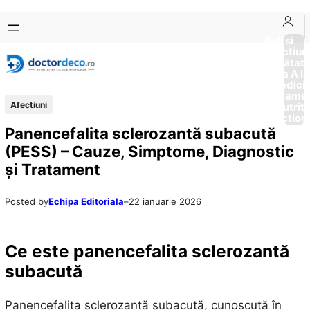
Sari
Skip
la
to
Boli si
Afectiun
conținut
content
Sănătat
de la A la
Medici
Tratame
Afectiuni
Nutriti
Diction
Panencefalita sclerozantă subacută
(PESS) – Cauze, Simptome, Diagnostic
și Tratament
Posted by
Echipa Editoriala
–
22 ianuarie 2026
Ce este panencefalita sclerozantă
subacută
Panencefalita sclerozantă subacută, cunoscută în