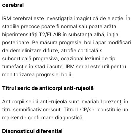
cerebral
IRM cerebral este investigația imagistică de elecție. În
stadiile precoce poate fi normal sau poate arăta
hiperintensități T2/FLAIR în substanța albă, inițial
posterioare. Pe măsura progresiei bolii apar modificări
de demielinizare difuze, atrofie corticală și
subcorticală progresivă, ocazional leziuni de tip
tumefacție în stadii acute. IRM serial este util pentru
monitorizarea progresiei bolii.
Titrul seric de anticorpi anti-rujeolă
Anticorpii serici anti-rujeolă sunt invariabil prezenți în
titru semnificativ crescut. Titrul LCR/ser constituie un
marker de confirmare diagnostică.
Diagnosticul diferențial