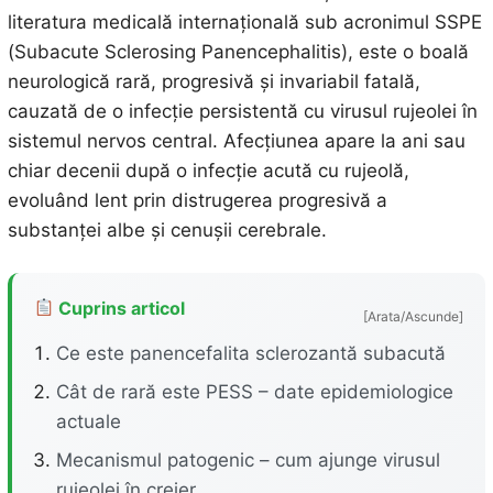
literatura medicală internațională sub acronimul SSPE
(Subacute Sclerosing Panencephalitis), este o boală
neurologică rară, progresivă și invariabil fatală,
cauzată de o infecție persistentă cu virusul rujeolei în
sistemul nervos central. Afecțiunea apare la ani sau
chiar decenii după o infecție acută cu rujeolă,
evoluând lent prin distrugerea progresivă a
substanței albe și cenușii cerebrale.
Cuprins articol
[Arata/Ascunde]
Ce este panencefalita sclerozantă subacută
Cât de rară este PESS – date epidemiologice
actuale
Mecanismul patogenic – cum ajunge virusul
rujeolei în creier