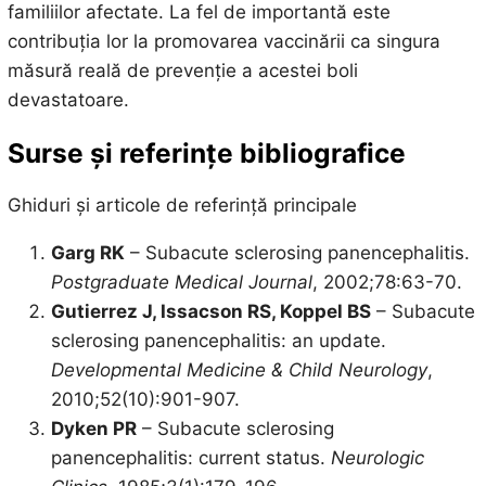
familiilor afectate. La fel de importantă este
contribuția lor la promovarea vaccinării ca singura
măsură reală de prevenție a acestei boli
devastatoare.
Surse și referințe bibliografice
Ghiduri și articole de referință principale
Garg RK
– Subacute sclerosing panencephalitis.
Postgraduate Medical Journal
, 2002;78:63-70.
Gutierrez J, Issacson RS, Koppel BS
– Subacute
sclerosing panencephalitis: an update.
Developmental Medicine & Child Neurology
,
2010;52(10):901-907.
Dyken PR
– Subacute sclerosing
panencephalitis: current status.
Neurologic