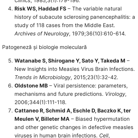
Clinics
, 1985;3(1):179-196.
Risk WS, Haddad FS
– The variable natural
history of subacute sclerosing panencephalitis: a
study of 118 cases from the Middle East.
Archives of Neurology
, 1979;36(10):610-614.
Patogeneză și biologie moleculară
Watanabe S, Shirogane Y, Sato Y, Takeda M
–
New Insights into Measles Virus Brain Infections.
Trends in Microbiology
, 2015;23(1):32-42.
Oldstone MB
– Viral persistence: parameters,
mechanisms and future predictions.
Virology
,
2006;344(1):111-118.
Cattaneo R, Schmid A, Eschle D, Baczko K, ter
Meulen V, Billeter MA
– Biased hypermutation
and other genetic changes in defective measles
viruses in human brain infections.
Cell
,