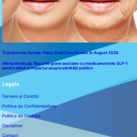
Transformări Astrale: Patru Zodii Care Renasc în August 2026
Alerta medicală: Riscurile grave asociate cu medicamentele GLP-1
pentru slăbit și impactul asupra sănătății publice
Legale
Termeni și Condiții
Politica de Confidențialitate
Politica de Cookies
Disclaimer
Contact