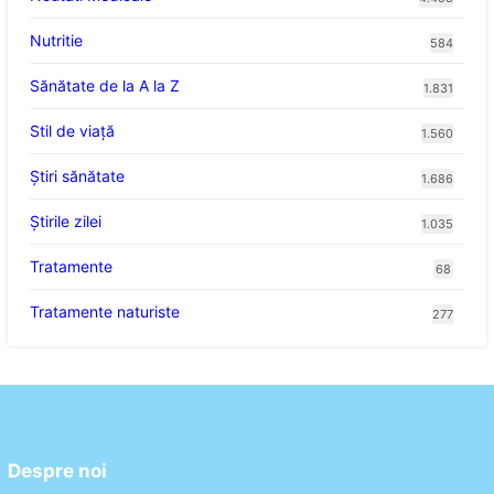
Nutritie
584
Sănătate de la A la Z
1.831
Stil de viaţă
1.560
Ştiri sănătate
1.686
Știrile zilei
1.035
Tratamente
68
Tratamente naturiste
277
Despre noi