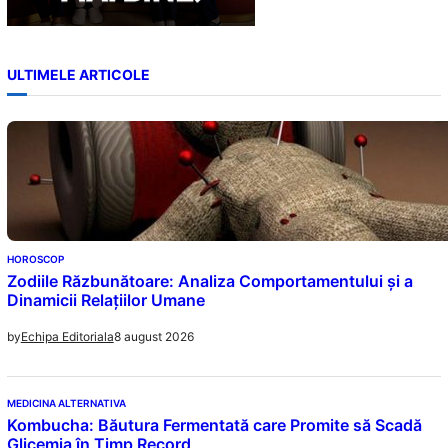
ULTIMELE ARTICOLE
HOROSCOP
Zodiile Răzbunătoare: Analiza Comportamentului și a
Dinamicii Relațiilor Umane
8 august 2026
by
Echipa Editoriala
MEDICINA ALTERNATIVA
Kombucha: Băutura Fermentată care Promite să Scadă
Glicemia în Timp Record