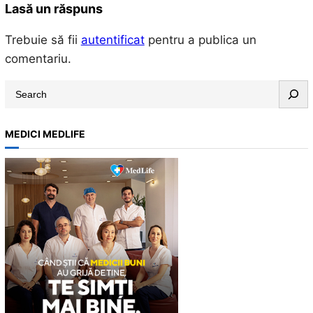
Lasă un răspuns
Trebuie să fii
autentificat
pentru a publica un
comentariu.
S
e
a
MEDICI MEDLIFE
r
c
h