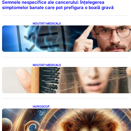
Semnele nespecifice ale cancerului: Înțelegerea
simptomelor banale care pot prefigura o boală gravă
NOUTATI MEDICALE
Inteligența dincolo de note: Semnele unui IQ
ridicat care nu țin de școală
NOUTATI MEDICALE
Semnele unei deficiențe de proteine:
Impactul asupra sănătății tale
HOROSCOP
Portalul Leului 8/8: Oportunități de
Abundență pentru Cinci Zodii în 2026