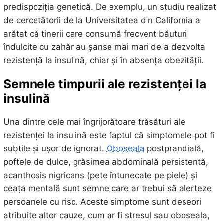
predispoziția genetică. De exemplu, un studiu realizat
de cercetătorii de la Universitatea din California a
arătat că tinerii care consumă frecvent băuturi
îndulcite cu zahăr au șanse mai mari de a dezvolta
rezistență la insulină, chiar și în absența obezității.
Semnele timpurii ale rezistenței la
insulină
Una dintre cele mai îngrijorătoare trăsături ale
rezistenței la insulină este faptul că simptomele pot fi
subtile și ușor de ignorat.
Oboseala
postprandială,
poftele de dulce, grăsimea abdominală persistentă,
acanthosis nigricans (pete întunecate pe piele) și
ceața mentală sunt semne care ar trebui să alerteze
persoanele cu risc. Aceste simptome sunt deseori
atribuite altor cauze, cum ar fi stresul sau oboseala,