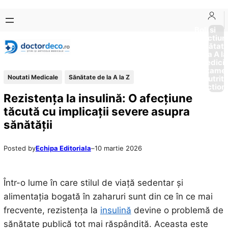
Sari
Skip
la
to
Boli si
Afectiun
conținut
content
Sănătat
de la A la
Medici
Tratame
Noutati Medicale
Sănătate de la A la Z
Nutriti
Diction
Rezistența la insulină: O afecțiune
tăcută cu implicații severe asupra
sănătății
Posted by
Echipa Editoriala
–
10 martie 2026
Într-o lume în care stilul de viață sedentar și
alimentația bogată în zaharuri sunt din ce în ce mai
frecvente, rezistența la
insulină
devine o problemă de
sănătate publică tot mai răspândită. Aceasta este