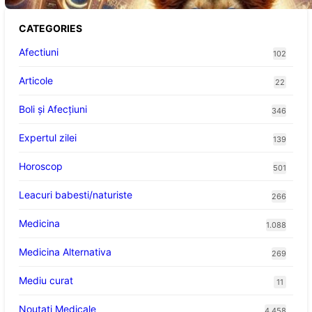
CATEGORIES
Afectiuni
102
Articole
22
Boli și Afecțiuni
346
Expertul zilei
139
Horoscop
501
Leacuri babesti/naturiste
266
Medicina
1.088
Medicina Alternativa
269
Mediu curat
11
Noutati Medicale
4.458