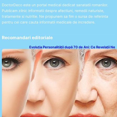
DoctorDeco este un portal medical dedicat sanatatii romanilor.
Publicam zilnic informatii despre afectiuni, remedii naturiste,
tratamente si nutritie. Ne propunem sa fim o sursa de referinta
pentru cei care cauta informatii medicale de incredere.
Recomandari editoriale
Evoluția Personalității după 70 de Ani: Ce Revelații Ne
Oferă Studiile Psihologice