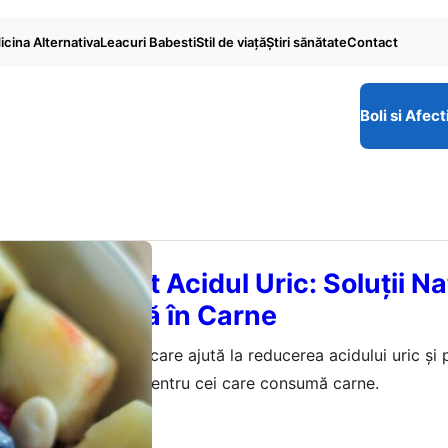
cina Alternativa
Leacuri Babesti
Stil de viaţă
Ştiri sănătate
Contact
Boli si Afect
Care Combat Acidul Uric: Soluții Na
Dietă Bogată în Carne
aliază cele 9 fructe care ajută la reducerea acidului uric și
erind soluții naturale pentru cei care consumă carne.
ianuarie 2026