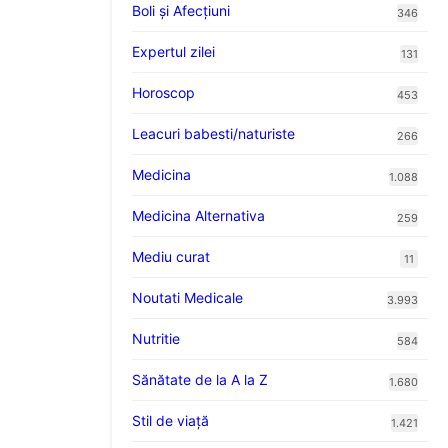
Boli și Afecțiuni
346
Expertul zilei
131
Horoscop
453
Leacuri babesti/naturiste
266
Medicina
1.088
Medicina Alternativa
259
Mediu curat
11
Noutati Medicale
3.993
Nutritie
584
Sănătate de la A la Z
1.680
Stil de viaţă
1.421