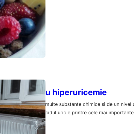
ISTE
abesti pentru hiperuricemie
depinde de foarte multe substante chimice si de un nivel 
unctioneze corect. Acidul uric e printre cele mai importante
unt fluctuante mai mereu, insa in general se mentin in limite
rie 2024
nfluenteaza direct si acidul uric din corp. Acumularea sa 