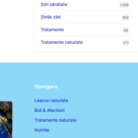
Ştiri sănătate
1.596
Știrile zilei
968
Tratamente
68
Tratamente naturiste
277
Navigare
Leacuri naturiste
Boli & Afectiuni
Tratamente naturiste
Nutritie