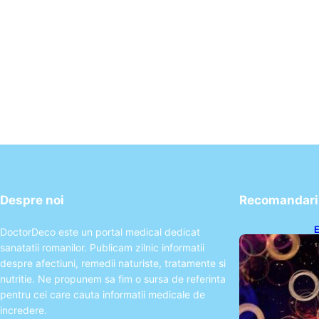
Despre noi
Recomandari 
E
DoctorDeco este un portal medical dedicat
2
sanatatii romanilor. Publicam zilnic informatii
T
despre afectiuni, remedii naturiste, tratamente si
nutritie. Ne propunem sa fim o sursa de referinta
pentru cei care cauta informatii medicale de
incredere.