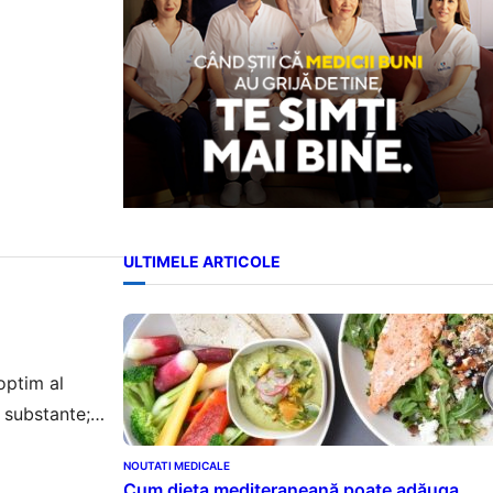
ULTIMELE ARTICOLE
optim al
 substante;
 normale. Ce
NOUTATI MEDICALE
in…
Cum dieta mediteraneană poate adăuga