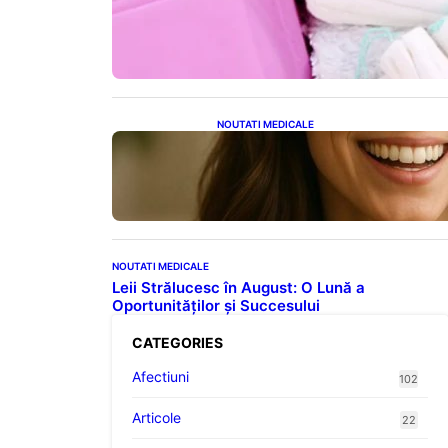
Tampoanele menstruale: O
analiză profundă a riscurilor
legate de metale toxice
NOUTATI MEDICALE
Ceaiul – Băutura care
protejează inima: Descoperiri
recente despre beneficiile
consumului zilnic
NOUTATI MEDICALE
Leii Strălucesc în August: O Lună a
Oportunităților și Succesului
CATEGORIES
Afectiuni
102
Articole
22