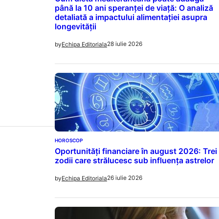
până la 10 ani speranței de viață: O analiză
detaliată a impactului alimentației asupra
longevității
28 iulie 2026
by
Echipa Editoriala
HOROSCOP
Oportunități financiare în august 2026: Trei
zodii care strălucesc sub influența astrelor
26 iulie 2026
by
Echipa Editoriala