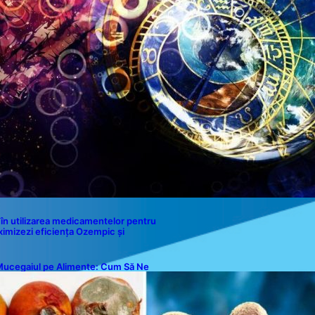
Contact
în utilizarea medicamentelor pentru
ximizezi eficiența Ozempic și
ucegaiul pe Alimente: Cum Să Ne
rotejăm Sănătatea?