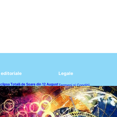
editoriale
Legale
clipsa Totală de Soare din 12 August
Termeni și Condiții
026: O Analiză a Impactului asupra
rei Zodii și a Ciclului de 18 Ani
Politica de Confidențialitate
Politica de Cookies
Disclaimer