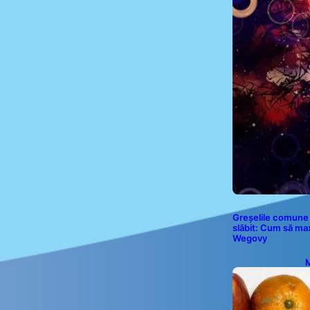
Greșelile comune 
slăbit: Cum să ma
Wegovy
M
P