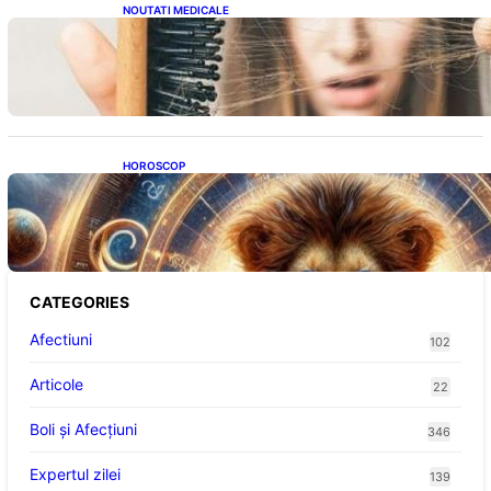
NOUTATI MEDICALE
Semnele unei deficiențe de proteine:
Impactul asupra sănătății tale
HOROSCOP
Portalul Leului 8/8: Oportunități de
Abundență pentru Cinci Zodii în 2026
CATEGORIES
Afectiuni
102
Articole
22
Boli și Afecțiuni
346
Expertul zilei
139