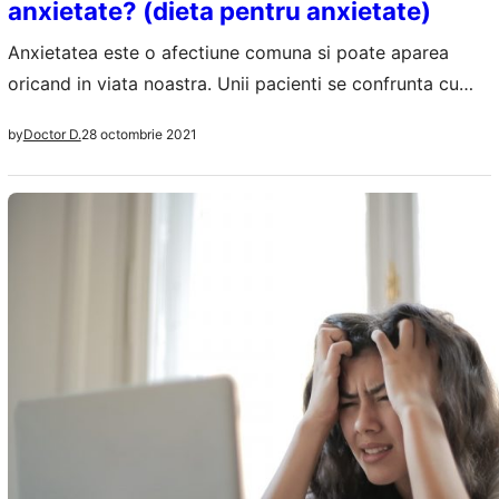
anxietate? (dieta pentru anxietate)
Anxietatea este o afectiune comuna si poate aparea
oricand in viata noastra. Unii pacienti se confrunta cu
simptome care dureaza cateva luni, altii le au toata viata.
28 octombrie 2021
by
Doctor D.
In cazurile fericite simptomatologia apare destul de rar si
nu pune probleme majore, nu afecteaza viata de zi cu zi.
Prevenirea instalarii anxietatii poate fi mai usoara daca…