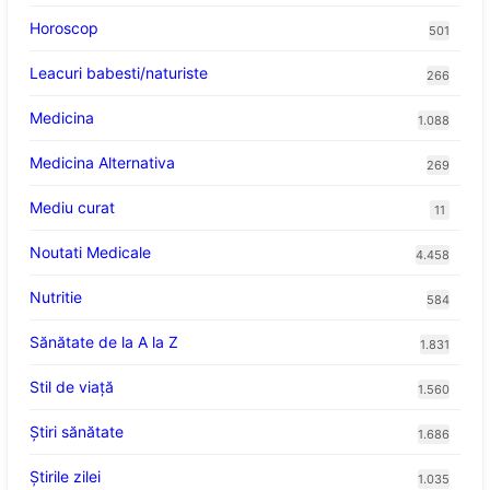
Horoscop
501
Leacuri babesti/naturiste
266
Medicina
1.088
Medicina Alternativa
269
Mediu curat
11
Noutati Medicale
4.458
Nutritie
584
Sănătate de la A la Z
1.831
Stil de viaţă
1.560
Ştiri sănătate
1.686
Știrile zilei
1.035