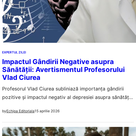
EXPERTUL ZILEI
Impactul Gândirii Negative asupra
Sănătății: Avertismentul Profesorului
Vlad Ciurea
Profesorul Vlad Ciurea subliniază importanța gândirii
pozitive și impactul negativ al depresiei asupra sănătății
fizice. Această analiză detaliată explorează legătura
15 aprilie 2026
by
Echipa Editoriala
complexă dintre minte și corp.