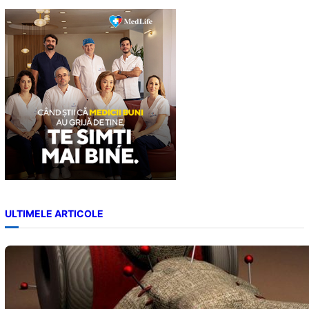
c
h
ULTIMELE ARTICOLE