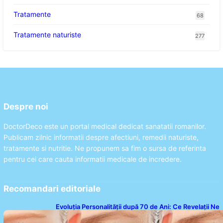
Tratamente
68
Tratamente naturiste
277
Despre noi
DoctorDeco este un portal medical dedicat sanatatii romanilor.
Publicam zilnic informatii despre afectiuni, remedii naturiste,
tratamente si nutritie. Ne propunem sa fim o sursa de referinta
pentru cei care cauta informatii medicale de incredere.
Recomandari editoriale
Evoluția Personalității după 70 de Ani: Ce Revelații Ne
Oferă Studiile Psihologice