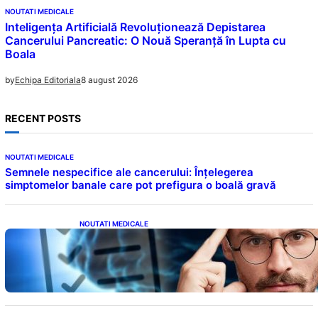
NOUTATI MEDICALE
Inteligența Artificială Revoluționează Depistarea
Cancerului Pancreatic: O Nouă Speranță în Lupta cu
Boala
8 august 2026
by
Echipa Editoriala
RECENT POSTS
NOUTATI MEDICALE
Semnele nespecifice ale cancerului: Înțelegerea
simptomelor banale care pot prefigura o boală gravă
NOUTATI MEDICALE
Inteligența dincolo de note: Semnele unui IQ
ridicat care nu țin de școală