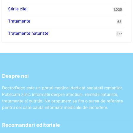
Știrile zilei
1.035
Tratamente
68
Tratamente naturiste
277
Despre noi
DoctorDeco este un portal medical dedicat sanatatii romanilor.
Publicam zilnic informatii despre afectiuni, remedii naturiste,
tratamente si nutritie. Ne propunem sa fim o sursa de referinta
pentru cei care cauta informatii medicale de incredere.
Recomandari editoriale