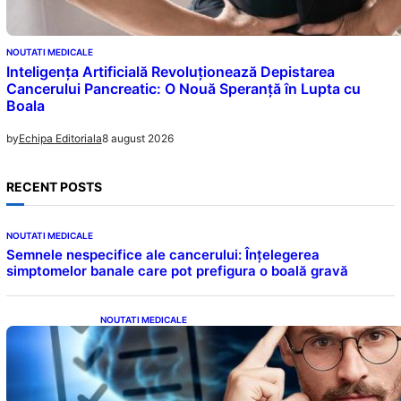
NOUTATI MEDICALE
Inteligența Artificială Revoluționează Depistarea
Cancerului Pancreatic: O Nouă Speranță în Lupta cu
Boala
8 august 2026
by
Echipa Editoriala
RECENT POSTS
NOUTATI MEDICALE
Semnele nespecifice ale cancerului: Înțelegerea
simptomelor banale care pot prefigura o boală gravă
NOUTATI MEDICALE
Inteligența dincolo de note: Semnele unui IQ
ridicat care nu țin de școală