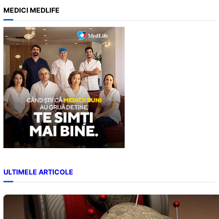
a
MEDICI MEDLIFE
r
c
h
ULTIMELE ARTICOLE