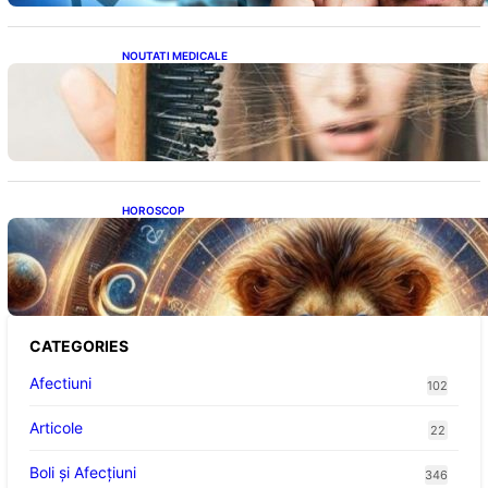
NOUTATI MEDICALE
Semnele unei deficiențe de proteine:
Impactul asupra sănătății tale
HOROSCOP
Portalul Leului 8/8: Oportunități de
Abundență pentru Cinci Zodii în 2026
CATEGORIES
Afectiuni
102
Articole
22
Boli și Afecțiuni
346