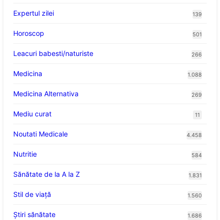
Expertul zilei
139
Horoscop
501
Leacuri babesti/naturiste
266
Medicina
1.088
Medicina Alternativa
269
Mediu curat
11
Noutati Medicale
4.458
Nutritie
584
Sănătate de la A la Z
1.831
Stil de viaţă
1.560
Ştiri sănătate
1.686