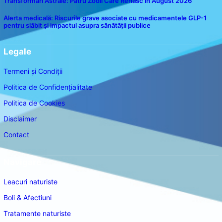
Transformări Astrale: Patru Zodii Care Renasc în August 2026
Alerta medicală: Riscurile grave asociate cu medicamentele GLP-1
pentru slăbit și impactul asupra sănătății publice
Legale
Termeni și Condiții
Politica de Confidențialitate
Politica de Cookies
Disclaimer
Contact
Navigare
Leacuri naturiste
Boli & Afectiuni
Tratamente naturiste