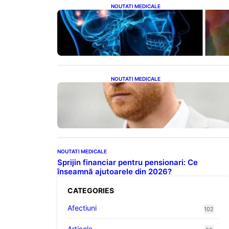
NOUTATI MEDICALE
Între Viață și Moarte: Ce
Experiențe Își Amintesc
Supraviețuitorii După
Resuscitare
NOUTATI MEDICALE
Deciziile parentale ale lui Harry
și Meghan: O abordare diferită
față de moștenirea regală
NOUTATI MEDICALE
Sprijin financiar pentru pensionari: Ce
înseamnă ajutoarele din 2026?
CATEGORIES
Afectiuni
102
Articole