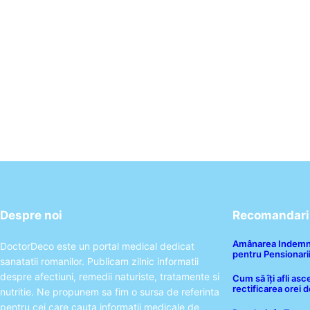
Despre noi
Recomandari 
Amânarea Indemniz
DoctorDeco este un portal medical dedicat
pentru Pensionari
sanatatii romanilor. Publicam zilnic informatii
despre afectiuni, remedii naturiste, tratamente si
Cum să îți afli a
rectificarea orei d
nutritie. Ne propunem sa fim o sursa de referinta
pentru cei care cauta informatii medicale de