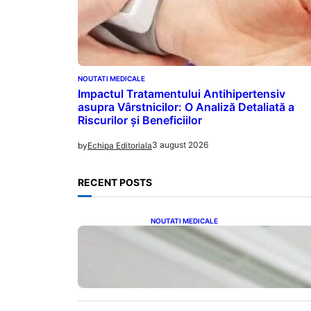
NOUTATI MEDICALE
Impactul Tratamentului Antihipertensiv
asupra Vârstnicilor: O Analiză Detaliată a
Riscurilor și Beneficiilor
3 august 2026
by
Echipa Editoriala
RECENT POSTS
NOUTATI MEDICALE
Atenție la aerul condiționat:
greșelile comune care pot
afecta sănătatea românilor pe
caniculă