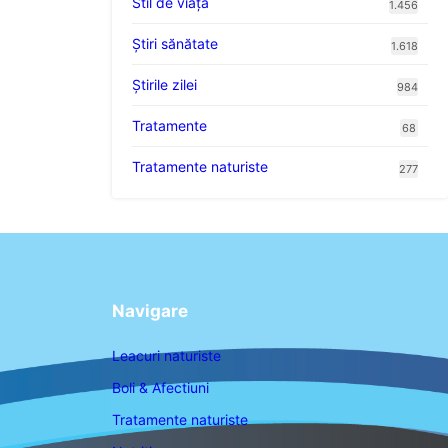
Stil de viaţă
1.456
Ştiri sănătate
1.618
Știrile zilei
984
Tratamente
68
Tratamente naturiste
277
Navigare
Leacuri naturiste
Boli & Afectiuni
Tratamente naturiste