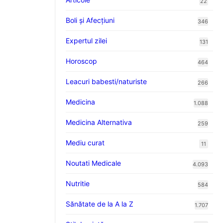
22
Boli și Afecțiuni
346
Expertul zilei
131
Horoscop
464
Leacuri babesti/naturiste
266
Medicina
1.088
Medicina Alternativa
259
Mediu curat
11
Noutati Medicale
4.093
Nutritie
584
Sănătate de la A la Z
1.707