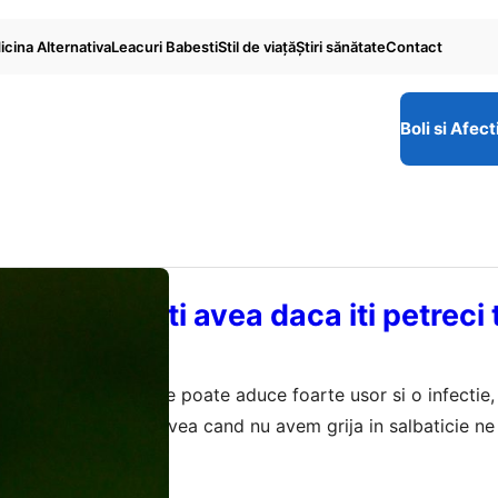
cina Alternativa
Leacuri Babesti
Stil de viaţă
Ştiri sănătate
Contact
Boli si Afect
pe care le poti avea daca iti petreci 
in salbaticie
n natura salbatica ne poate aduce foarte usor si o infectie, 
. Bolile rare putem avea cand nu avem grija in salbaticie n
t de spital. Cunoasterea lor si a simptomatologiei sunt imp
e 2021
m corect infectiile. De fiecare data…