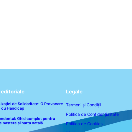
editoriale
Legale
ației de Solidaritate: O Provocare
Termeni și Condiții
i cu Handicap
Politica de Confidențialitate
scendentul: Ghid complet pentru
e naștere și harta natală
Politica de Cookies