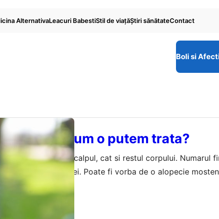
cina Alternativa
Leacuri Babesti
Stil de viaţă
Ştiri sănătate
Contact
Boli si Afect
 Ce este si cum o putem trata?
 poate afecta atat scalpul, cat si restul corpului. Numarul fi
 de cauzele alopeciei. Poate fi vorba de o alopecie mosteni
 dar poate fi determinata si de schimbari hormonale sau afec
brie 2021
a a imbatranirii. Alopecia e mai des intalnita la barbati.…