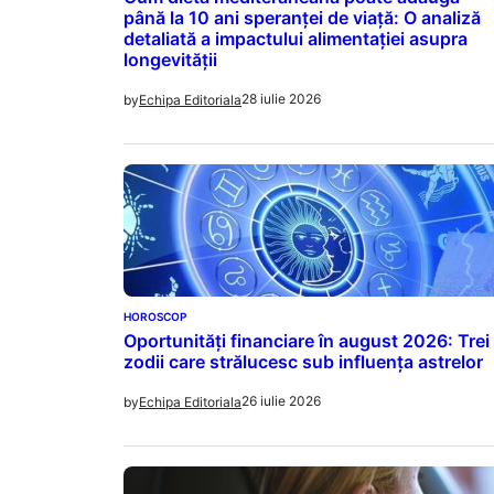
până la 10 ani speranței de viață: O analiză
detaliată a impactului alimentației asupra
longevității
28 iulie 2026
by
Echipa Editoriala
HOROSCOP
Oportunități financiare în august 2026: Trei
zodii care strălucesc sub influența astrelor
26 iulie 2026
by
Echipa Editoriala