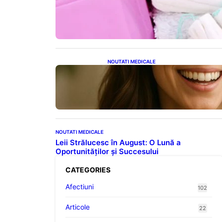
Tampoanele menstruale: O
analiză profundă a riscurilor
legate de metale toxice
NOUTATI MEDICALE
Ceaiul – Băutura care
protejează inima: Descoperiri
recente despre beneficiile
consumului zilnic
NOUTATI MEDICALE
Leii Strălucesc în August: O Lună a
Oportunităților și Succesului
CATEGORIES
Afectiuni
102
Articole
22