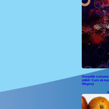
Greșelile comune 
slăbit: Cum să ma
Wegovy
M
P