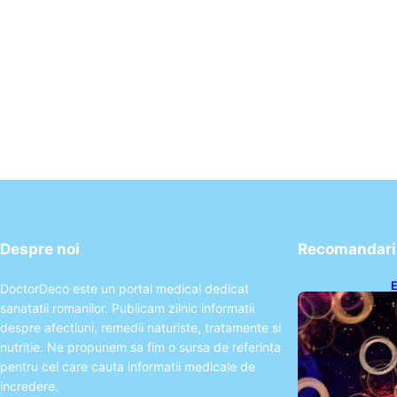
Despre noi
Recomandari 
E
DoctorDeco este un portal medical dedicat
2
sanatatii romanilor. Publicam zilnic informatii
T
despre afectiuni, remedii naturiste, tratamente si
nutritie. Ne propunem sa fim o sursa de referinta
pentru cei care cauta informatii medicale de
incredere.