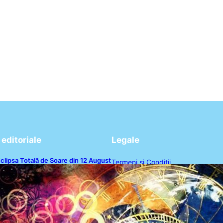
editoriale
Legale
clipsa Totală de Soare din 12 August
Termeni și Condiții
026: O Analiză a Impactului asupra
rei Zodii și a Ciclului de 18 Ani
Politica de Confidențialitate
Politica de Cookies
Disclaimer