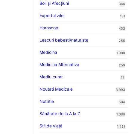
Boli și Afecțiuni
346
Expertul zilei
131
Horoscop
453
Leacuri babesti/naturiste
266
Medicina
1.088
Medicina Alternativa
259
Mediu curat
11
Noutati Medicale
3.993
Nutritie
584
Sănătate de la A la Z
1.680
Stil de viaţă
1.421