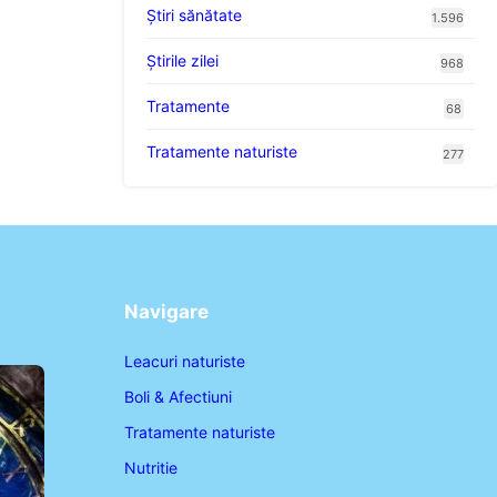
Ştiri sănătate
1.596
Știrile zilei
968
Tratamente
68
Tratamente naturiste
277
Navigare
Leacuri naturiste
Boli & Afectiuni
Tratamente naturiste
Nutritie