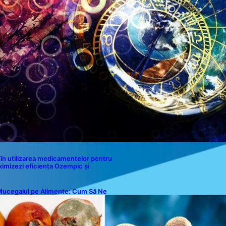
Contact
în utilizarea medicamentelor pentru
ximizezi eficiența Ozempic și
ucegaiul pe Alimente: Cum Să Ne
rotejăm Sănătatea?