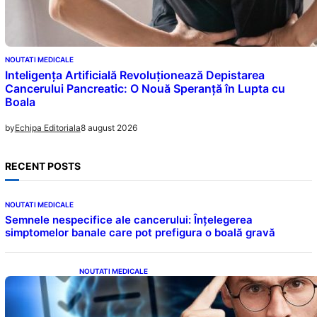
NOUTATI MEDICALE
Inteligența Artificială Revoluționează Depistarea
Cancerului Pancreatic: O Nouă Speranță în Lupta cu
Boala
8 august 2026
by
Echipa Editoriala
RECENT POSTS
NOUTATI MEDICALE
Semnele nespecifice ale cancerului: Înțelegerea
simptomelor banale care pot prefigura o boală gravă
NOUTATI MEDICALE
Inteligența dincolo de note: Semnele unui IQ
ridicat care nu țin de școală