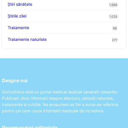
Ştiri sănătate
1.686
Știrile zilei
1.035
Tratamente
68
Tratamente naturiste
277
Despre noi
DoctorDeco este un portal medical dedicat sanatatii romanilor.
Publicam zilnic informatii despre afectiuni, remedii naturiste,
tratamente si nutritie. Ne propunem sa fim o sursa de referinta
pentru cei care cauta informatii medicale de incredere.
Recomandari editoriale