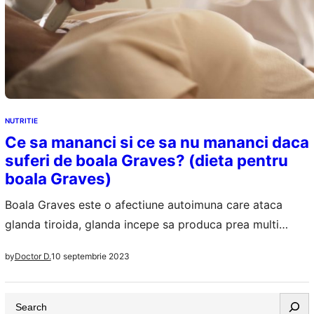
NUTRITIE
Ce sa mananci si ce sa nu mananci daca
suferi de boala Graves? (dieta pentru
boala Graves)
Boala Graves este o afectiune autoimuna care ataca
glanda tiroida, glanda incepe sa produca prea multi
hormoni tiroidieni ajungandu-se la hipertiroidism.
10 septembrie 2023
by
Doctor D.
Hormonii tiroidieni au rol important in mentinerea
temperaturii corporale in limite normale, in controlul
S
ritmului cardiac si in metabolism. Ca urmare a