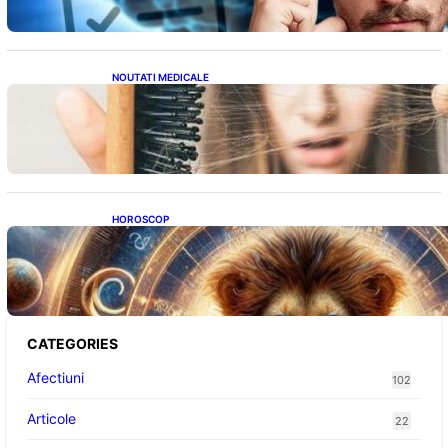
NOUTATI MEDICALE
Semnele unei deficiențe de proteine:
Impactul asupra sănătății tale
HOROSCOP
Portalul Leului 8/8: Oportunități de
Abundență pentru Cinci Zodii în 2026
CATEGORIES
Afectiuni
102
Articole
22