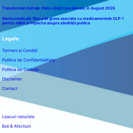
Transformări Astrale: Patru Zodii Care Renasc în August 2026
Alerta medicală: Riscurile grave asociate cu medicamentele GLP-1
pentru slăbit și impactul asupra sănătății publice
Legale
Termeni și Condiții
Politica de Confidențialitate
Politica de Cookies
Disclaimer
Contact
Navigare
Leacuri naturiste
Boli & Afectiuni