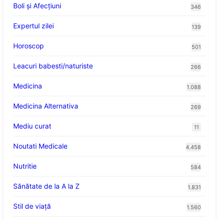
Boli și Afecțiuni
346
Expertul zilei
139
Horoscop
501
Leacuri babesti/naturiste
266
Medicina
1.088
Medicina Alternativa
269
Mediu curat
11
Noutati Medicale
4.458
Nutritie
584
Sănătate de la A la Z
1.831
Stil de viaţă
1.560