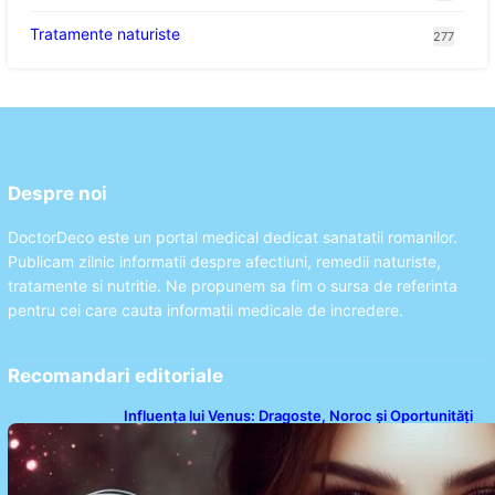
Tratamente naturiste
277
Despre noi
DoctorDeco este un portal medical dedicat sanatatii romanilor.
Publicam zilnic informatii despre afectiuni, remedii naturiste,
tratamente si nutritie. Ne propunem sa fim o sursa de referinta
pentru cei care cauta informatii medicale de incredere.
Recomandari editoriale
Influența lui Venus: Dragoste, Noroc și Oportunități
pentru Tauri și Balanțe în Weekendul 8-9 August