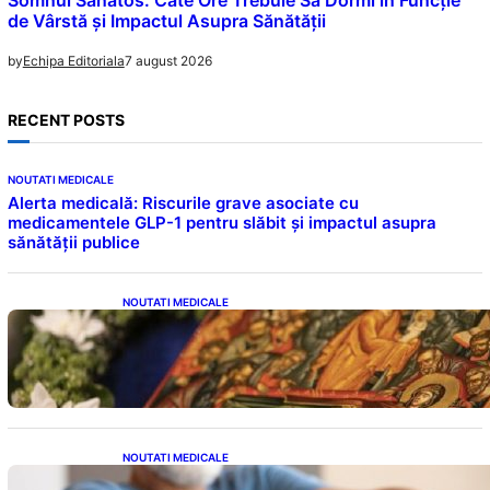
Somnul Sănătos: Câte Ore Trebuie Să Dormi în Funcție
de Vârstă și Impactul Asupra Sănătății
7 august 2026
by
Echipa Editoriala
RECENT POSTS
NOUTATI MEDICALE
Alerta medicală: Riscurile grave asociate cu
medicamentele GLP-1 pentru slăbit și impactul asupra
sănătății publice
NOUTATI MEDICALE
Postul Adormirii Maicii Domnului: Tradiții,
Superstiții și Implicații Spiritualitate în 2026
NOUTATI MEDICALE
Îmbunătățirea sănătății cardiovasculare: