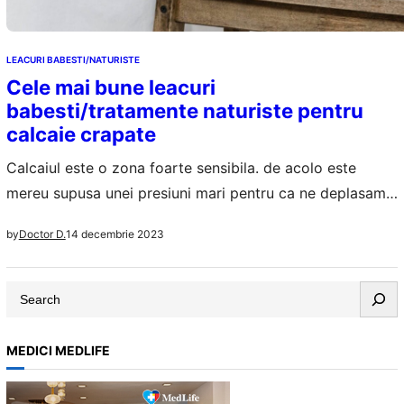
LEACURI BABESTI/NATURISTE
Cele mai bune leacuri
babesti/tratamente naturiste pentru
calcaie crapate
Calcaiul este o zona foarte sensibila. de acolo este
mereu supusa unei presiuni mari pentru ca ne deplasam,
facem miscare zi de zi, intervine si frecarea. Daca nu e
14 decembrie 2023
by
Doctor D.
tratata si ingrijita asa cum trebuie, pielea de acolo se
poate crapa usor, se usuca, apar usturimi si iritatii, chiar
S
si infectii. Calcaiele crapate pot pune…
e
a
MEDICI MEDLIFE
r
c