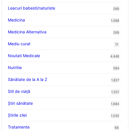
Leacuri babesti/naturiste
266
Medicina
1.088
Medicina Alternativa
268
Mediu curat
11
Noutati Medicale
4.448
Nutritie
584
Sănătate de la A la Z
1.827
Stil de viaţă
1.557
Ştiri sănătate
1.684
Știrile zilei
1.035
Tratamente
68