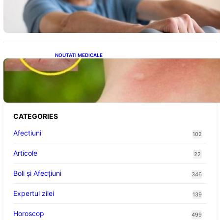
Patru exerciții simple pentru reducerea
tensiunii arteriale la domiciliu
NOUTATI MEDICALE
Cum bacteriile pielii influențează atracția
țânțarilor: O nouă viziune asupra alegerii
victimelor
CATEGORIES
Afectiuni
102
Articole
22
Boli și Afecțiuni
346
Expertul zilei
139
Horoscop
499