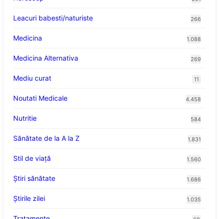
Leacuri babesti/naturiste
266
Medicina
1.088
Medicina Alternativa
269
Mediu curat
11
Noutati Medicale
4.458
Nutritie
584
Sănătate de la A la Z
1.831
Stil de viaţă
1.560
Ştiri sănătate
1.686
Știrile zilei
1.035
Tratamente