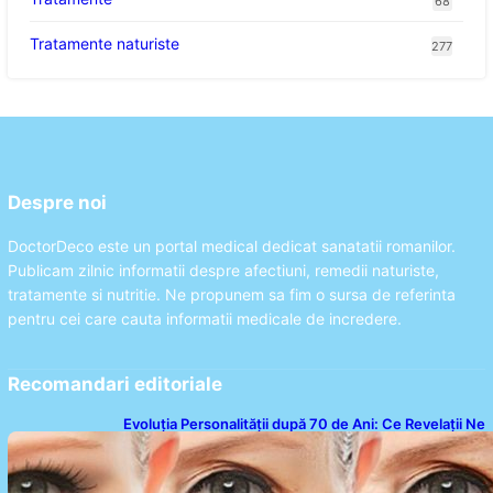
68
Tratamente naturiste
277
Despre noi
DoctorDeco este un portal medical dedicat sanatatii romanilor.
Publicam zilnic informatii despre afectiuni, remedii naturiste,
tratamente si nutritie. Ne propunem sa fim o sursa de referinta
pentru cei care cauta informatii medicale de incredere.
Recomandari editoriale
Evoluția Personalității după 70 de Ani: Ce Revelații Ne
Oferă Studiile Psihologice