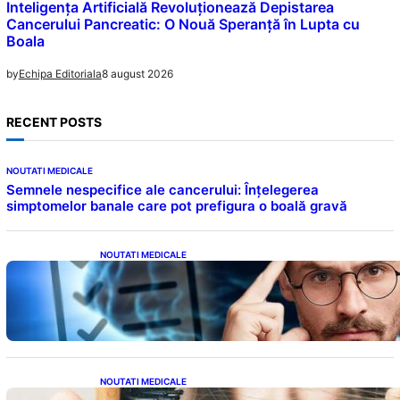
Inteligența Artificială Revoluționează Depistarea
Cancerului Pancreatic: O Nouă Speranță în Lupta cu
Boala
8 august 2026
by
Echipa Editoriala
RECENT POSTS
NOUTATI MEDICALE
Semnele nespecifice ale cancerului: Înțelegerea
simptomelor banale care pot prefigura o boală gravă
NOUTATI MEDICALE
Inteligența dincolo de note: Semnele unui IQ
ridicat care nu țin de școală
NOUTATI MEDICALE