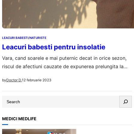
LEACURI BABESTI/NATURISTE
Leacuri babesti pentru insolatie
Vara, cand soarele e mai puternic decat in orice sezon,
riscul de afectiuni cauzate de expunerea prelungita la
soare creste. Cea mai frecventa si mai usor de tratat
12 februarie 2023
by
Doctor D.
afectiune de vara este insolatia. Insolatia apare ca
urmare a expunerii prelungite, adeseori necontrolate, la
S
soare. Nu ne protejam suficient de soare, nu avem ceva
e
pe cap,…
a
MEDICI MEDLIFE
r
c