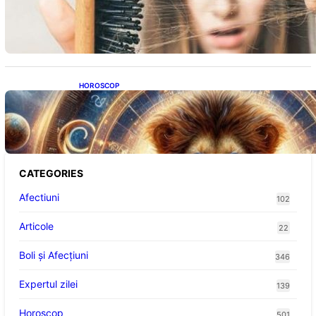
Semnele unei deficiențe de proteine:
Impactul asupra sănătății tale
HOROSCOP
Portalul Leului 8/8: Oportunități de
Abundență pentru Cinci Zodii în 2026
CATEGORIES
Afectiuni
102
Articole
22
Boli și Afecțiuni
346
Expertul zilei
139
Horoscop
501