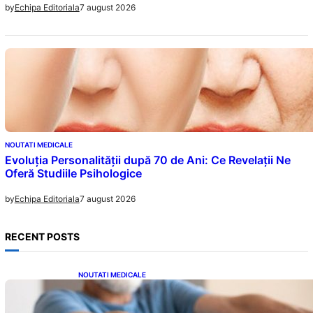
7 august 2026
by
Echipa Editoriala
NOUTATI MEDICALE
Evoluția Personalității după 70 de Ani: Ce Revelații Ne
Oferă Studiile Psihologice
7 august 2026
by
Echipa Editoriala
RECENT POSTS
NOUTATI MEDICALE
Îmbunătățirea sănătății cardiovasculare:
Patru exerciții simple pentru reducerea