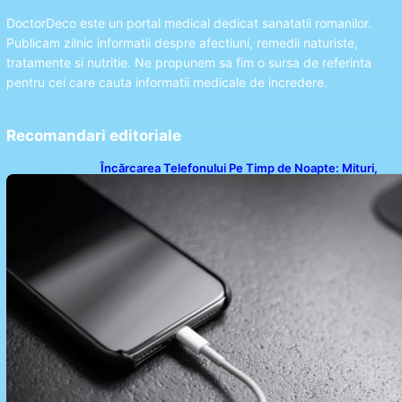
DoctorDeco este un portal medical dedicat sanatatii romanilor.
Publicam zilnic informatii despre afectiuni, remedii naturiste,
tratamente si nutritie. Ne propunem sa fim o sursa de referinta
pentru cei care cauta informatii medicale de incredere.
Recomandari editoriale
Încărcarea Telefonului Pe Timp de Noapte: Mituri,
Realități și Impact Asupra Bateriei