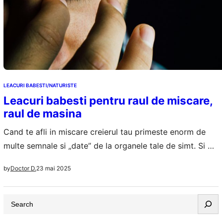
LEACURI BABESTI/NATURISTE
Leacuri babesti pentru raul de miscare,
raul de masina
Cand te afli in miscare creierul tau primeste enorm de
multe semnale si „date” de la organele tale de simt. Si de
multe ori aceste mesaje ajung sa nu fie intelese asa cum
23 mai 2025
by
Doctor D.
trebuie la nivelul creierului, care devine confuz si
reactioneaza imediat. In acel moment poate sa apara
S
miscare sau raul de masina, cu…
e