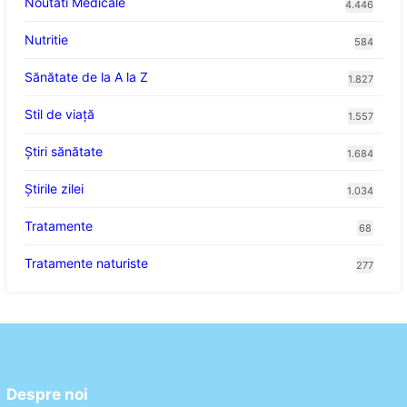
Noutati Medicale
4.446
Nutritie
584
Sănătate de la A la Z
1.827
Stil de viaţă
1.557
Ştiri sănătate
1.684
Știrile zilei
1.034
Tratamente
68
Tratamente naturiste
277
Despre noi