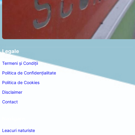
Legale
Termeni și Condiții
Politica de Confidențialitate
Politica de Cookies
Disclaimer
Contact
Navigare
Leacuri naturiste