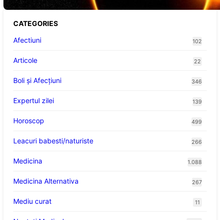
CATEGORIES
Afectiuni
102
Articole
22
Boli și Afecțiuni
346
Expertul zilei
139
Horoscop
499
Leacuri babesti/naturiste
266
Medicina
1.088
Medicina Alternativa
267
Mediu curat
11