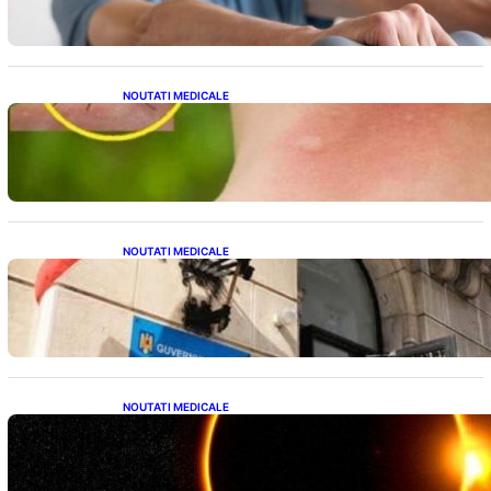
tensiunii arteriale la domiciliu
NOUTATI MEDICALE
Cum bacteriile pielii influențează atracția
țânțarilor: O nouă viziune asupra alegerii
victimelor
NOUTATI MEDICALE
Investiția Ministerului Sănătății: 174 de
milioane de lei pentru modernizarea
sistemului sanitar din România
NOUTATI MEDICALE
Eclipsa de Soare din august 2026: Un
Spectacol Astronomic Pe Cerul României