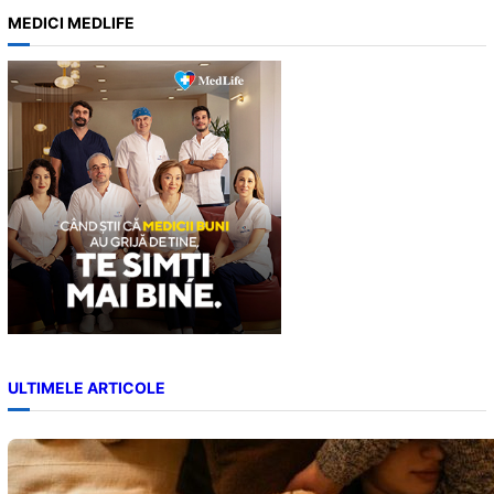
a
MEDICI MEDLIFE
r
c
h
ULTIMELE ARTICOLE