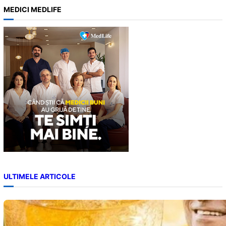
a
MEDICI MEDLIFE
r
c
h
ULTIMELE ARTICOLE