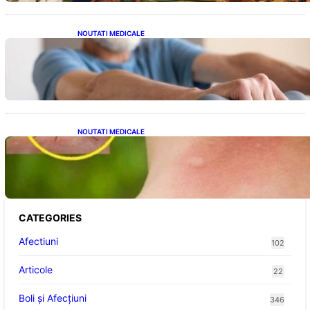
NOUTATI MEDICALE
Îmbunătățirea sănătății cardiovasculare:
Patru exerciții simple pentru reducerea
tensiunii arteriale la domiciliu
NOUTATI MEDICALE
Cum bacteriile pielii influențează atracția
țânțarilor: O nouă viziune asupra alegerii
victimelor
CATEGORIES
Afectiuni
102
Articole
22
Boli și Afecțiuni
346