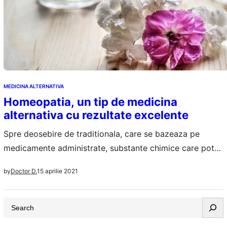
MEDICINA ALTERNATIVA
Homeopatia, un tip de medicina
alternativa cu rezultate excelente
Spre deosebire de traditionala, care se bazeaza pe
medicamente administrate, substante chimice care pot
reface echilibrul in organism, homeopatia e o ramura a
15 aprilie 2021
by
Doctor D.
medicinei alternative care merge pe ideea ca organismul
uman se poate vindeca singur. Se utilizeaza doar
S
cantitati mici de substante naturale, extrase din plante si
e
minerale, care vor stimula procesul natural de…