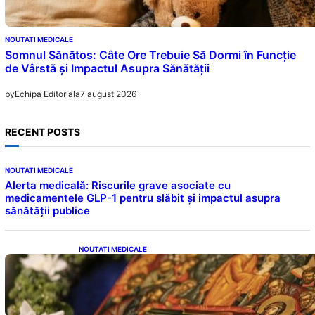
NOUTATI MEDICALE
Somnul Sănătos: Câte Ore Trebuie Să Dormi în Funcție
de Vârstă și Impactul Asupra Sănătății
7 august 2026
by
Echipa Editoriala
RECENT POSTS
NOUTATI MEDICALE
Alerta medicală: Riscurile grave asociate cu
medicamentele GLP-1 pentru slăbit și impactul asupra
sănătății publice
NOUTATI MEDICALE
Postul Adormirii Maicii Domnului: Tradiții,
Superstiții și Implicații Spiritualitate în 2026