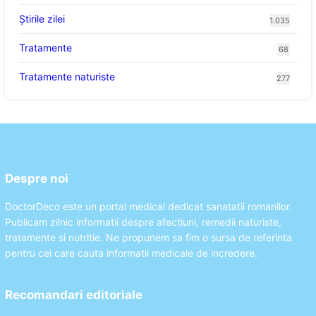
Știrile zilei
1.035
Tratamente
68
Tratamente naturiste
277
Despre noi
DoctorDeco este un portal medical dedicat sanatatii romanilor.
Publicam zilnic informatii despre afectiuni, remedii naturiste,
tratamente si nutritie. Ne propunem sa fim o sursa de referinta
pentru cei care cauta informatii medicale de incredere.
Recomandari editoriale