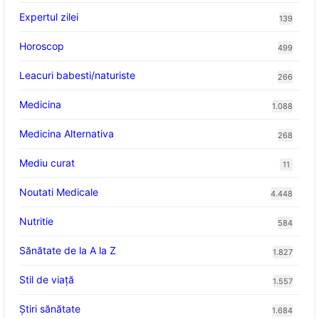
Expertul zilei
139
Horoscop
499
Leacuri babesti/naturiste
266
Medicina
1.088
Medicina Alternativa
268
Mediu curat
11
Noutati Medicale
4.448
Nutritie
584
Sănătate de la A la Z
1.827
Stil de viaţă
1.557
Ştiri sănătate
1.684