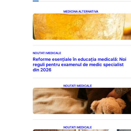
MEDICINA ALTERNATIVA
Cele cinci băuturi esențiale
pentru menținerea glicemiei
sub control pe timpul nopții:
Ghidul specialistului
NOUTATI MEDICALE
Reforme esențiale în educația medicală: Noi
reguli pentru examenul de medic specialist
din 2026
NOUTATI MEDICALE
Somnul Sănătos: Câte Ore
Trebuie Să Dormi în Funcție de
Vârstă și Impactul Asupra
Sănătății
NOUTATI MEDICALE