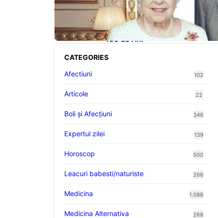
Longevitatea în Rândul
Celebrităților: Lecții din Viața
Prințului Philip și a Altora care
Au Fost Pe Punctul de a Împlini
100 de Ani
CATEGORIES
Afectiuni
102
Articole
22
Boli și Afecțiuni
346
Expertul zilei
139
Horoscop
500
Leacuri babesti/naturiste
266
Medicina
1.088
Medicina Alternativa
268