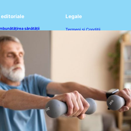
editoriale
Legale
mbunătățirea sănătății
Termeni și Condiții
ardiovasculare: Patru exerciții
imple pentru reducerea tensiunii
Politica de Confidențialitate
rteriale la domiciliu
Politica de Cookies
Disclaimer
Contact