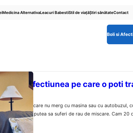
ei
Medicina Alternativa
Leacuri Babesti
Stil de viaţă
Ştiri sănătate
Contact
Boli si Afect
iscare, afectiunea pe care o poti tr
mplu
meri printre cei care nu merg cu masina sau cu autobuzul, c
va face rau, s-ar putea sa suferi de rau de miscare. Cam 20
 confrunta cu aceasta problema. De la greata sau varsaturi 
 2023
nzatie permanenta…