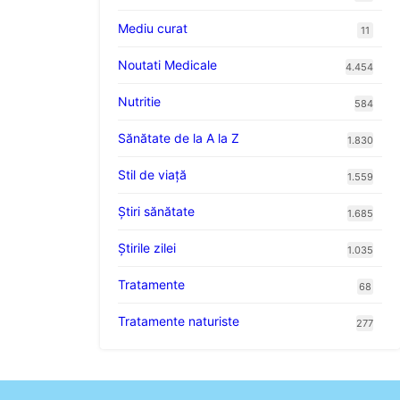
Mediu curat
11
Noutati Medicale
4.454
Nutritie
584
Sănătate de la A la Z
1.830
Stil de viaţă
1.559
Ştiri sănătate
1.685
Știrile zilei
1.035
Tratamente
68
Tratamente naturiste
277