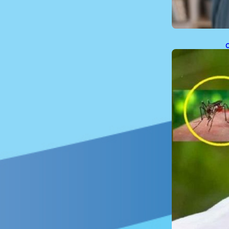
C
a
a