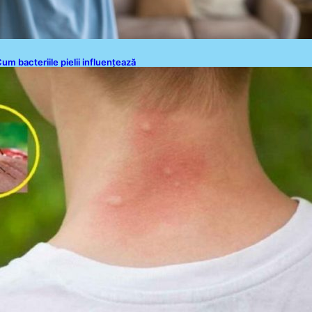
um bacteriile pielii influențează
tracția țânțarilor: O nouă viziune
supra alegerii victimelor