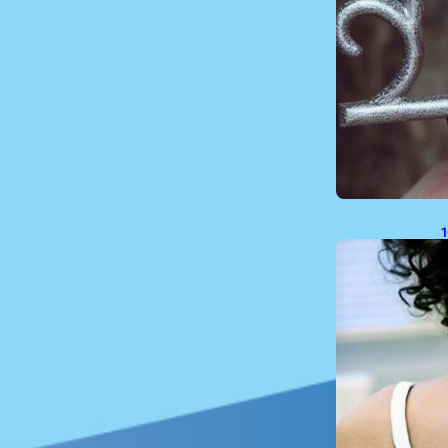
1
P
P