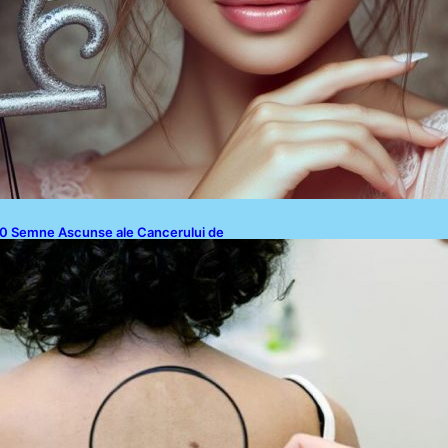
0 Semne Ascunse ale Cancerului de
iele: Ce Trebuie să Știm pentru a Ne
roteja