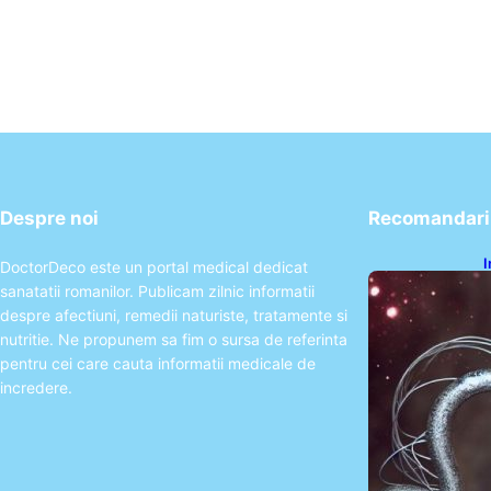
Despre noi
Recomandari 
I
DoctorDeco este un portal medical dedicat
ș
sanatatii romanilor. Publicam zilnic informatii
î
despre afectiuni, remedii naturiste, tratamente si
nutritie. Ne propunem sa fim o sursa de referinta
pentru cei care cauta informatii medicale de
incredere.