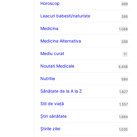
Horoscop
499
Leacuri babesti/naturiste
266
Medicina
1.088
Medicina Alternativa
268
Mediu curat
11
Noutati Medicale
4.448
Nutritie
584
Sănătate de la A la Z
1.827
Stil de viaţă
1.557
Ştiri sănătate
1.684
Știrile zilei
1.035