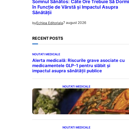
Somnul Sănătos: Câte Ore Trebuie Să Dormi
în Funcție de Vârstă și Impactul Asupra
Sănătății
7 august 2026
by
Echipa Editoriala
RECENT POSTS
NOUTATI MEDICALE
Alerta medicală: Riscurile grave asociate cu
medicamentele GLP-1 pentru slăbit și
impactul asupra sănătății publice
NOUTATI MEDICALE
Postul Adormirii Maicii
Domnului: Tradiții, Superstiții și
Implicații Spiritualitate în 2026
NOUTATI MEDICALE