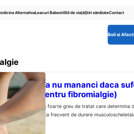
edicina Alternativa
Leacuri Babesti
Stil de viaţă
Ştiri sănătate
Contact
Boli si Afect
algie
anci si ce sa nu mananci daca suf
ie? (Dieta pentru fibromialgie)
e o afectiune cronica foarte greu de tratat care determina d
tot corpul, fiind insotita frecvent de durere musculoscheletal
hi sunt primele semne ca firbromialgia este deja in faza ava
023
spar, exista asa numitele crize de fibromialgie. Din fericire,