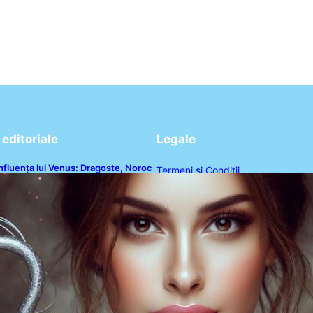
editoriale
Legale
nfluența lui Venus: Dragoste, Noroc
Termeni și Condiții
i Oportunități pentru Tauri și Balanțe
n Weekendul 8-9 August
Politica de Confidențialitate
Politica de Cookies
Disclaimer
Contact