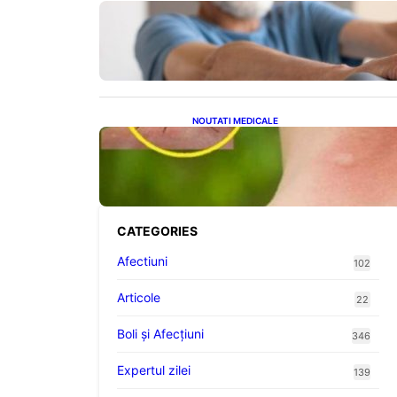
Îmbunătățirea sănătății
cardiovasculare: Patru exerciții
simple pentru reducerea
tensiunii arteriale la domiciliu
NOUTATI MEDICALE
Cum bacteriile pielii
influențează atracția țânțarilor:
O nouă viziune asupra alegerii
victimelor
CATEGORIES
Afectiuni
102
Articole
22
Boli și Afecțiuni
346
Expertul zilei
139