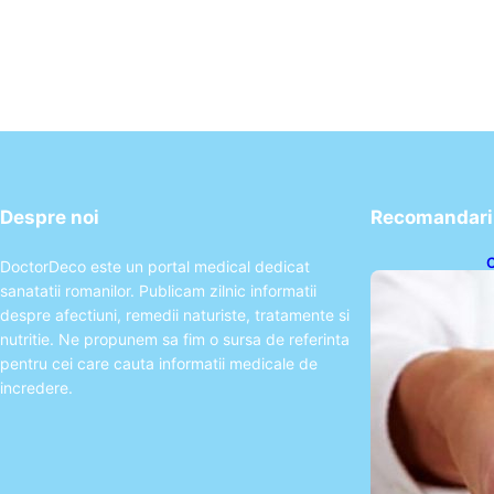
Despre noi
Recomandari 
C
DoctorDeco este un portal medical dedicat
T
sanatatii romanilor. Publicam zilnic informatii
S
p
despre afectiuni, remedii naturiste, tratamente si
nutritie. Ne propunem sa fim o sursa de referinta
pentru cei care cauta informatii medicale de
incredere.