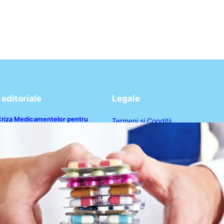
editoriale
Legale
riza Medicamentelor pentru
Termeni și Condiții
ulburări Digestive: Ce Înseamnă
uspendarea Colebil și Panzcebil
Politica de Confidențialitate
entru Pacienți
Politica de Cookies
Disclaimer
Contact