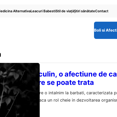
edicina Alternativa
Leacuri Babesti
Stil de viaţă
Ştiri sănătate
Contact
Boli si Afect
m
ismul masculin, o afectiune de ca
u stiai si care se poate trata
asculin este pe care o intalnim la barbati, caracterizata pr
 de hormoni care joaca un rol cheie in dezvoltarea organis
a la pubertate (testosteronul e cel mai important). De asem
022
rmina o productie redusa de sperma si pot exista si cazuri