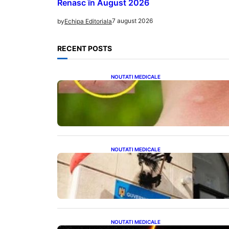
Renasc în August 2026
7 august 2026
by
Echipa Editoriala
RECENT POSTS
NOUTATI MEDICALE
Cum bacteriile pielii
influențează atracția țânțarilor:
O nouă viziune asupra alegerii
victimelor
NOUTATI MEDICALE
Investiția Ministerului
Sănătății: 174 de milioane de lei
pentru modernizarea sistemului
sanitar din România
NOUTATI MEDICALE