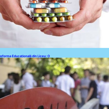
eforma Educațională din Liceu: O
Schimbare Fundamentală pentru
enerațiile Viitoare