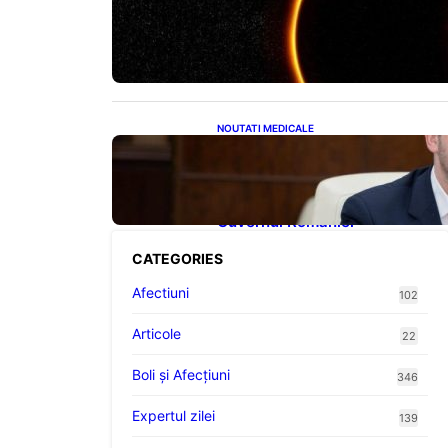
Eclipsa de Soare din august
2026: Un Spectacol
Astronomic Pe Cerul României
NOUTATI MEDICALE
Impactul Tăierii Energetice
asupra Producției de
Medicamente: Avertismentul lui
Alexandru Rogobete către
Guvernul României
CATEGORIES
Afectiuni
102
Articole
22
Boli și Afecțiuni
346
Expertul zilei
139