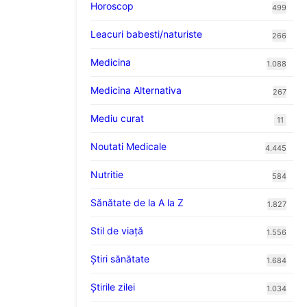
Horoscop
499
Leacuri babesti/naturiste
266
Medicina
1.088
Medicina Alternativa
267
Mediu curat
11
Noutati Medicale
4.445
Nutritie
584
Sănătate de la A la Z
1.827
Stil de viaţă
1.556
Ştiri sănătate
1.684
Știrile zilei
1.034