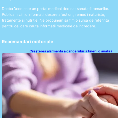
DoctorDeco este un portal medical dedicat sanatatii romanilor.
Publicam zilnic informatii despre afectiuni, remedii naturiste,
tratamente si nutritie. Ne propunem sa fim o sursa de referinta
pentru cei care cauta informatii medicale de incredere.
Recomandari editoriale
Creșterea alarmantă a cancerului la tineri: o analiză
detaliată a tendințelor globale