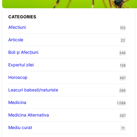
CATEGORIES
Afectiuni
102
Articole
22
Boli și Afecțiuni
346
Expertul zilei
138
Horoscop
497
Leacuri babesti/naturiste
266
Medicina
1.088
Medicina Alternativa
267
Mediu curat
11