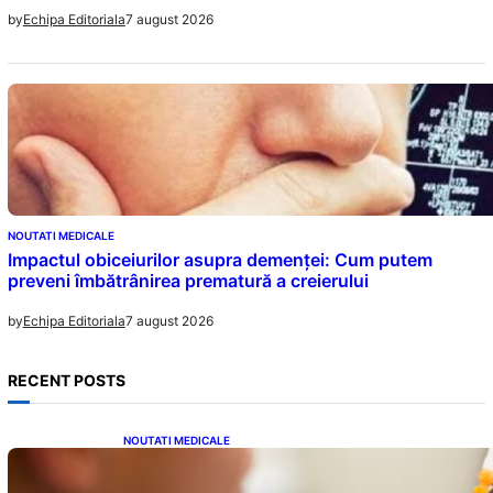
7 august 2026
by
Echipa Editoriala
NOUTATI MEDICALE
Impactul obiceiurilor asupra demenței: Cum putem
preveni îmbătrânirea prematură a creierului
7 august 2026
by
Echipa Editoriala
RECENT POSTS
NOUTATI MEDICALE
Revoluția Vaccinurilor: Primul Vaccin
Experimental Împotriva Cancerului de Colon