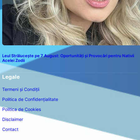
Leul Strălucește pe 7 August: Oportunități și Provocări pentru Nativii
Acelei Zodii
Legale
Termeni și Condiții
Politica de Confidențialitate
Politica de Cookies
Disclaimer
Contact