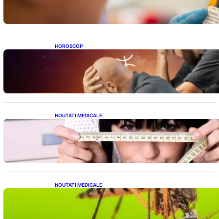
în Studiu Uman
HOROSCOP
Mituri și Realități: Ce Spun Astrologii Despre
Sufletele Bătrâne și Lunile de Naștere
NOUTATI MEDICALE
Inovație Revoluționară în Tratamentul
Obezității: Gastroplastie Endoscopică fără
Bisturiu
NOUTATI MEDICALE
Virusul West Nile: O Amenințare Tot Mai
Aproape pentru România și Europa