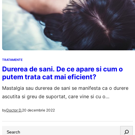
TRATAMENTE
Durerea de sani. De ce apare si cum o
putem trata cat mai eficient?
Mastalgia sau durerea de sani se manifesta ca o durere
ascutita si greu de suportat, care vine si cu o
sensibilitate crescuta la nivelul sanilor, la nivelul tesutului
20 decembrie 2022
by
Doctor D.
acestor organe feminine. Durerea resimtita poate fi
constanta sau poate sa apara cand si cand. Chiar si
S
barbatii pot avea simptome asociate mastalgiei, durerile