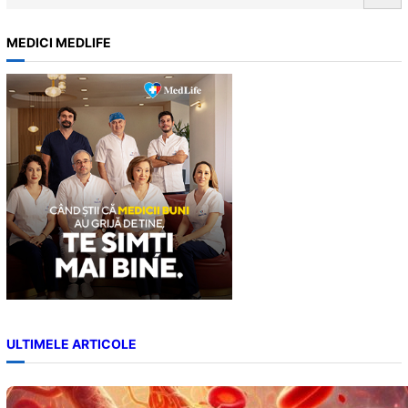
e
pot fi severe…
a
MEDICI MEDLIFE
r
c
h
ULTIMELE ARTICOLE