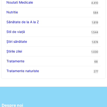
Noutati Medicale
4.410
Nutritie
584
Sănătate de la A la Z
1.819
Stil de viaţă
1.544
Ştiri sănătate
1.674
Știrile zilei
1.030
Tratamente
68
Tratamente naturiste
277
Despre noi