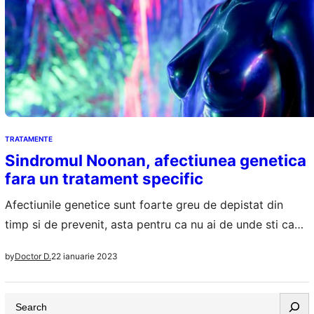
TRATAMENTE
Sindromul Noonan, afectiunea genetica
fara un tratament specific
Afectiunile genetice sunt foarte greu de depistat din
timp si de prevenit, asta pentru ca nu ai de unde sti cand
apare o eroare genetica sau s-a intamplat ceva in ADN-
22 ianuarie 2023
by
Doctor D.
ul uman. este un exemplu de boala genetica, avand drept
manifestare principala dezvoltarea anormala a unor parti
S
din corp. De la caracteristici faciale neobisnuite pana…