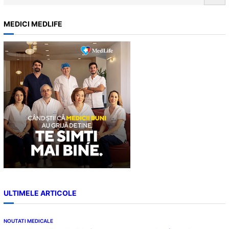
e
a
MEDICI MEDLIFE
r
c
h
ULTIMELE ARTICOLE
NOUTATI MEDICALE