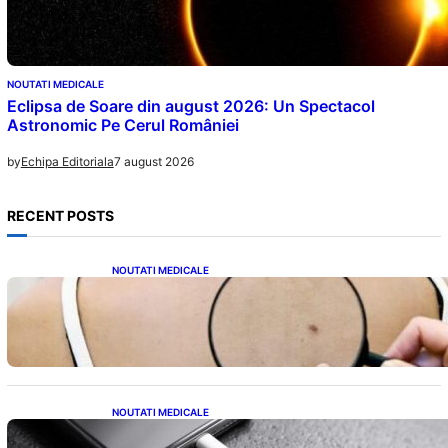
NOUTATI MEDICALE
Eclipsa de Soare din august 2026: Un Spectacol
Astronomic Pe Cerul României
7 august 2026
by
Echipa Editoriala
RECENT POSTS
NOUTATI MEDICALE
10 Semne Ascunse ale Cancerului de Piele:
Ce Trebuie să Știm pentru a Ne Proteja
NOUTATI MEDICALE
Încărcarea Telefonului Pe Timp de Noapte: