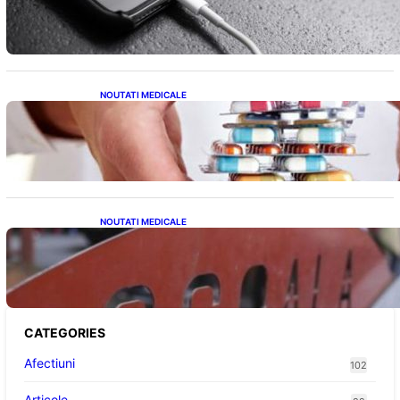
Mituri, Realități și Impact Asupra Bateriei
NOUTATI MEDICALE
Criza Medicamentelor pentru Tulburări
Digestive: Ce Înseamnă Suspendarea Colebil
și Panzcebil pentru Pacienți
NOUTATI MEDICALE
Reforma Educațională din Liceu: O
Schimbare Fundamentală pentru Generațiile
Viitoare
CATEGORIES
Afectiuni
102
Articole