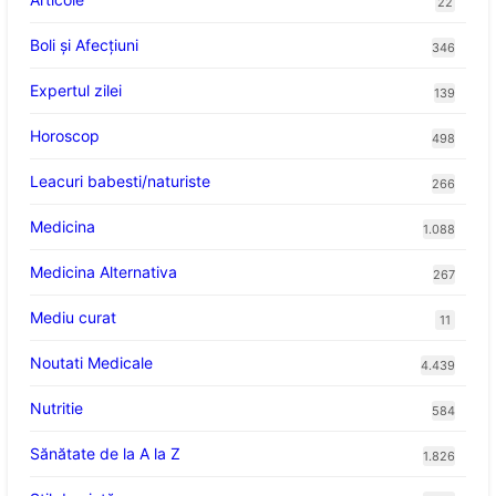
22
Boli și Afecțiuni
346
Expertul zilei
139
Horoscop
498
Leacuri babesti/naturiste
266
Medicina
1.088
Medicina Alternativa
267
Mediu curat
11
Noutati Medicale
4.439
Nutritie
584
Sănătate de la A la Z
1.826