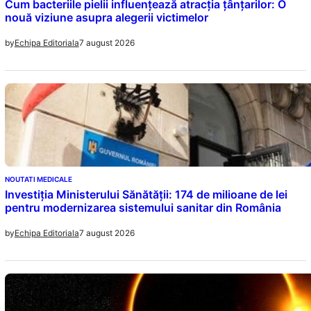
Cum bacteriile pielii influențează atracția țânțarilor: O
nouă viziune asupra alegerii victimelor
7 august 2026
by
Echipa Editoriala
NOUTATI MEDICALE
Investiția Ministerului Sănătății: 174 de milioane de lei
pentru modernizarea sistemului sanitar din România
7 august 2026
by
Echipa Editoriala