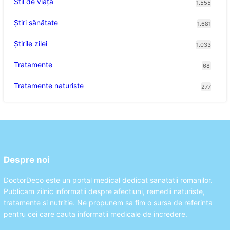
Stil de viaţă
1.555
Ştiri sănătate
1.681
Știrile zilei
1.033
Tratamente
68
Tratamente naturiste
277
Despre noi
DoctorDeco este un portal medical dedicat sanatatii romanilor.
Publicam zilnic informatii despre afectiuni, remedii naturiste,
tratamente si nutritie. Ne propunem sa fim o sursa de referinta
pentru cei care cauta informatii medicale de incredere.