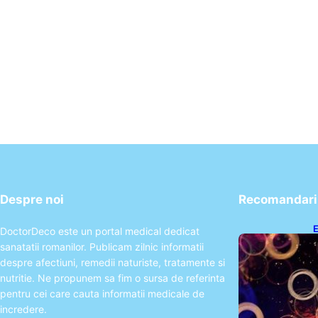
Despre noi
Recomandari 
E
DoctorDeco este un portal medical dedicat
2
sanatatii romanilor. Publicam zilnic informatii
T
despre afectiuni, remedii naturiste, tratamente si
nutritie. Ne propunem sa fim o sursa de referinta
pentru cei care cauta informatii medicale de
incredere.