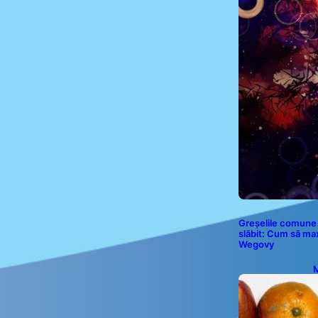
Greșelile comune 
slăbit: Cum să ma
Wegovy
M
P