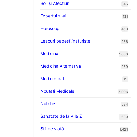
Boli și Afecțiuni
346
Expertul zilei
131
Horoscop
453
Leacuri babesti/naturiste
266
Medicina
1.088
Medicina Alternativa
259
Mediu curat
11
Noutati Medicale
3.993
Nutritie
584
Sănătate de la A la Z
1.680
Stil de viaţă
1.421