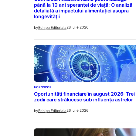
până la 10 ani speranței de viață: O analiză
detaliată a impactului alimentației asupra
longevității
28 iulie 2026
by
Echipa Editoriala
HOROSCOP
Oportunități financiare în august 2026: Trei
zodii care strălucesc sub influența astrelor
26 iulie 2026
by
Echipa Editoriala