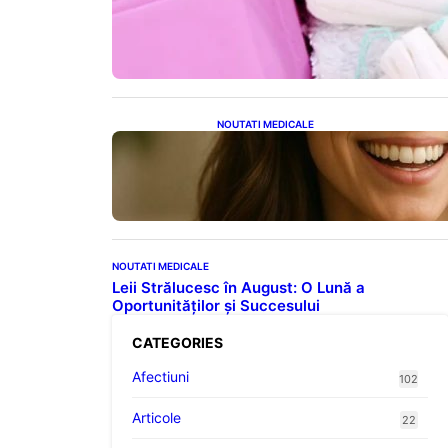
Tampoanele menstruale: O
analiză profundă a riscurilor
legate de metale toxice
NOUTATI MEDICALE
Ceaiul – Băutura care
protejează inima: Descoperiri
recente despre beneficiile
consumului zilnic
NOUTATI MEDICALE
Leii Strălucesc în August: O Lună a
Oportunităților și Succesului
CATEGORIES
Afectiuni
102
Articole
22