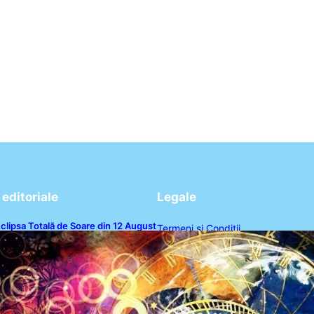
editoriale
Legale
clipsa Totală de Soare din 12 August
Termeni și Condiții
026: O Analiză a Impactului asupra
rei Zodii și a Ciclului de 18 Ani
Politica de Confidențialitate
Politica de Cookies
Disclaimer