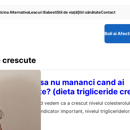
cina Alternativa
Leacuri Babesti
Stil de viaţă
Ştiri sănătate
Contact
Boli si Afect
e crescute
anci si ce sa nu mananci cand ai
dele crescute? (dieta trigliceride c
ori ne speriem cand vedem ca a crescut nivelul colesterolul
 uitam si la un alt indicator important, nivelul trigliceridelo
parametri normali, la un nivel normal, trigliceridele s-ar pute
e 2023
idicat si periculos pentru sistemul…