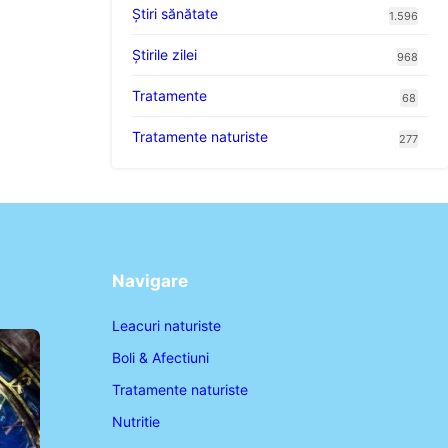
Ştiri sănătate
1.596
Știrile zilei
968
Tratamente
68
Tratamente naturiste
277
Navigare
Leacuri naturiste
Boli & Afectiuni
Tratamente naturiste
Nutritie