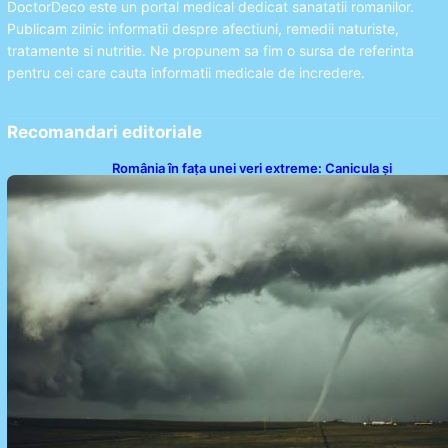
DoctorDeco este un portal medical dedicat sanatatii romanilor.
Publicam zilnic informatii despre afectiuni, remedii naturiste,
tratamente si nutritie. Ne propunem sa fim o sursa de referinta
pentru cei care cauta informatii medicale de incredere.
Recomandari editoriale
România în fața unei veri extreme: Canicula și
efectele sale devastatoare în august