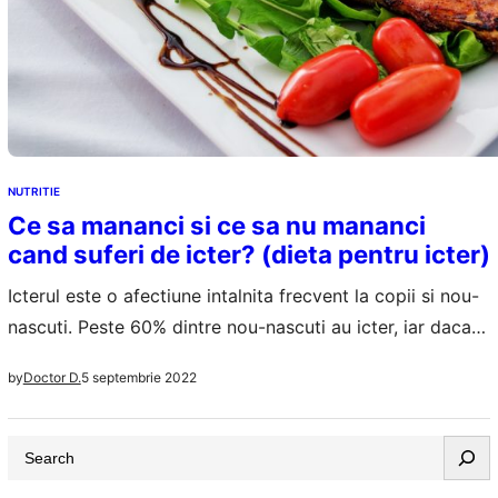
NUTRITIE
Ce sa mananci si ce sa nu mananci
cand suferi de icter? (dieta pentru icter)
Icterul este o afectiune intalnita frecvent la copii si nou-
nascuti. Peste 60% dintre nou-nascuti au icter, iar daca
nasterea a fost prematura, inainte de 37 de saptamani
5 septembrie 2022
by
Doctor D.
de sarcina, sansele de icter cresc cu pana la 20%.
Recunosti usor icterul prin culoarea galbena a ochilor, a
S
albului ochilor, si a pielii pacientilor afectati. Pe langa…
e