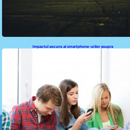
Impactul ascuns al smartphone-urilor asupra
sănătății: Cum scrollingul zilnic ne afectează corpul