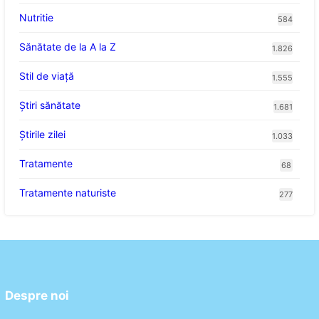
Nutritie
584
Sănătate de la A la Z
1.826
Stil de viaţă
1.555
Ştiri sănătate
1.681
Știrile zilei
1.033
Tratamente
68
Tratamente naturiste
277
Despre noi