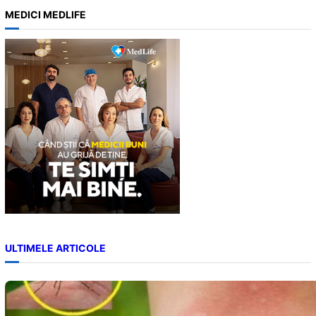
a
MEDICI MEDLIFE
r
c
h
ULTIMELE ARTICOLE