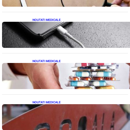
NOUTATI MEDICALE
Încărcarea Telefonului Pe Timp de Noapte:
Mituri, Realități și Impact Asupra Bateriei
NOUTATI MEDICALE
Criza Medicamentelor pentru Tulburări
Digestive: Ce Înseamnă Suspendarea Colebil
și Panzcebil pentru Pacienți
NOUTATI MEDICALE
Reforma Educațională din Liceu: O
Schimbare Fundamentală pentru Generațiile
Viitoare