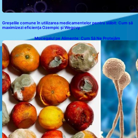
Greșelile comune în utilizarea medicamentelor pentru slăbit: Cum să
maximizezi eficiența Ozempic și Wegovy
Mucegaiul pe Alimente: Cum Să Ne Protejăm
Sănătatea?