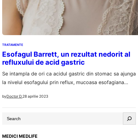
TRATAMENTE
Esofagul Barrett, un rezultat nedorit al
refluxului de acid gastric
Se intampla de ori ca acidul gastric din stomac sa ajunga
la nivelul esofagului prin reflux, mucoasa esofagiana
ingrosandu-se si devenind foarte rosie, iritata. Esofagul
28 aprilie 2023
by
Doctor D.
Barrett este afectiunea descrisa de aceasta
simptomatologie observata la foarte multi pacienti.
S
Problema este legata in mare parte de sfincterul
e
esofagian inferior, o valva intre esofag si stomac, si de…
a
MEDICI MEDLIFE