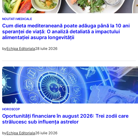
NOUTATI MEDICALE
Cum dieta mediteraneană poate adăuga până la 10 ani
speranței de viață: O analiză detaliată a impactului
alimentației asupra longevității
28 iulie 2026
by
Echipa Editoriala
HOROSCOP
Oportunități financiare în august 2026: Trei zodii care
strălucesc sub influența astrelor
26 iulie 2026
by
Echipa Editoriala