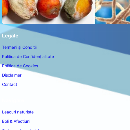
Legale
Termeni și Condiții
Politica de Confidențialitate
Politica de Cookies
Disclaimer
Contact
Navigare
Leacuri naturiste
Boli & Afectiuni