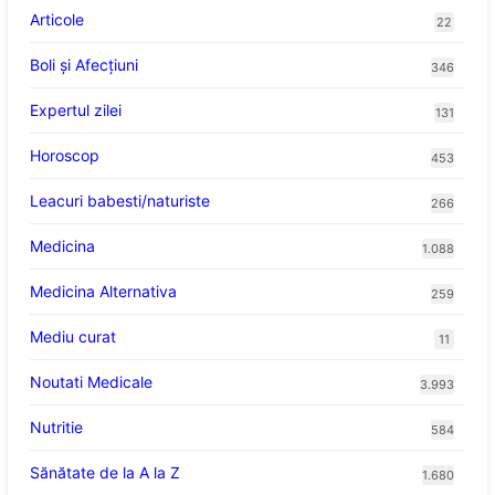
Articole
22
Boli și Afecțiuni
346
Expertul zilei
131
Horoscop
453
Leacuri babesti/naturiste
266
Medicina
1.088
Medicina Alternativa
259
Mediu curat
11
Noutati Medicale
3.993
Nutritie
584
Sănătate de la A la Z
1.680