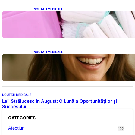
NOUTATI MEDICALE
Tampoanele menstruale: O analiză profundă
a riscurilor legate de metale toxice
NOUTATI MEDICALE
Ceaiul – Băutura care protejează inima:
Descoperiri recente despre beneficiile
consumului zilnic
NOUTATI MEDICALE
Leii Strălucesc în August: O Lună a Oportunităților și
Succesului
CATEGORIES
Afectiuni
102