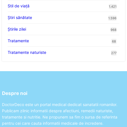
Stil de viaţă
1.421
Ştiri sănătate
1.596
Știrile zilei
968
Tratamente
68
Tratamente naturiste
277
Despre noi
DoctorDeco este un portal medical dedicat sanatatii romanilor.
Publicam zilnic informatii despre afectiuni, remedii naturiste,
tratamente si nutritie. Ne propunem sa fim o sursa de referinta
pentru cei care cauta informatii medicale de incredere.