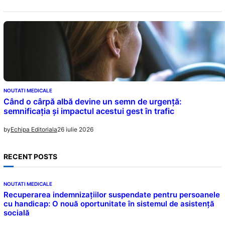
NOUTATI MEDICALE
Când o cârpă albă devine un semn de urgență:
semnificația și impactul acestui gest în trafic
26 iulie 2026
by
Echipa Editoriala
RECENT POSTS
NOUTATI MEDICALE
Recuperarea indemnizațiilor suspendate pentru persoanele
cu handicap: O nouă oportunitate în sistemul de asistență
socială