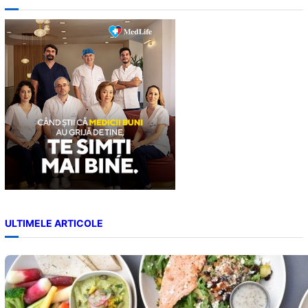
r
c
h
ULTIMELE ARTICOLE