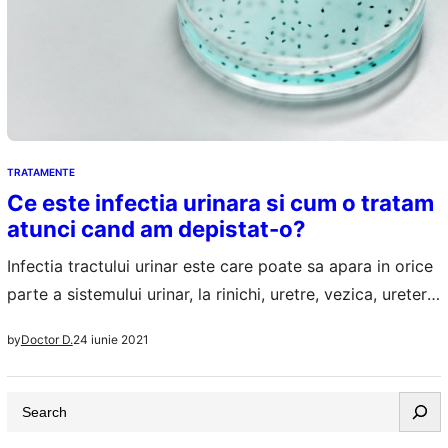
TRATAMENTE
Ce este infectia urinara si cum o tratam
atunci cand am depistat-o?
Infectia tractului urinar este care poate sa apara in orice
parte a sistemului urinar, la rinichi, uretre, vezica, uretere.
Adesea infectiile urinare se localizeaza la nivelul tractului
24 iunie 2021
by
Doctor D.
urinar inferior, vezica si uretra. Cele mai afectate de
infectiile urinare sunt femeile, insa si barbatii pot sa se
S
trezeasca cu infectii urinare daca nu au o igiena…
e