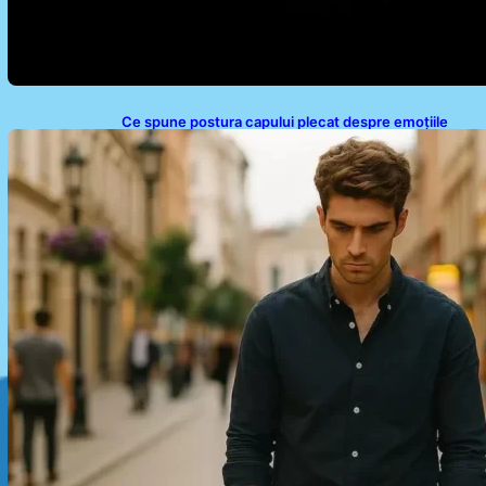
Ce spune postura capului plecat despre emoțiile
noastre: analiza unui obicei comun