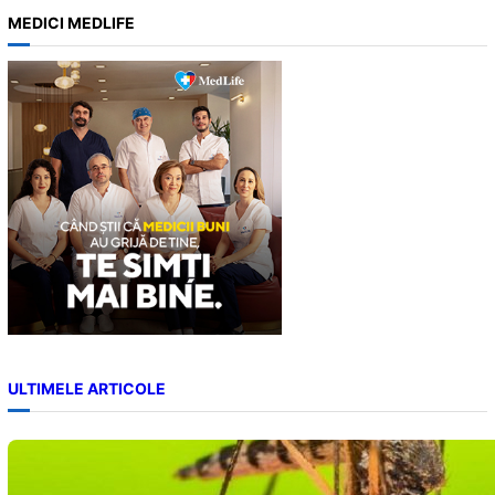
a
MEDICI MEDLIFE
r
c
h
ULTIMELE ARTICOLE