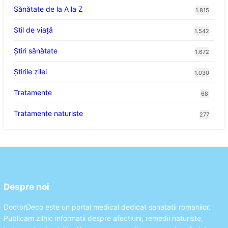
Sănătate de la A la Z
1.815
Stil de viaţă
1.542
Ştiri sănătate
1.672
Știrile zilei
1.030
Tratamente
68
Tratamente naturiste
277
Despre noi
DoctorDeco este un portal medical dedicat sanatatii romanilor.
Publicam zilnic informatii despre afectiuni, remedii naturiste,