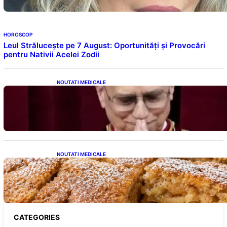
HOROSCOP
Leul Strălucește pe 7 August: Oportunități și Provocări
pentru Nativii Acelei Zodii
NOUTATI MEDICALE
Descoperiri Revoluționare: Originile Papei
Leon al XIV-lea și Legăturile Sale Cu Cuba
NOUTATI MEDICALE
Prăjitură de post cu mere și scorțișoară: O
Delicatesă Dulce pentru Postul Adormirii
Maicii Domnului
CATEGORIES