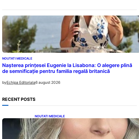
NOUTATI MEDICALE
Nașterea prințesei Eugenie la Lisabona: O alegere plină
de semnificație pentru familia regală britanică
6 august 2026
by
Echipa Editoriala
RECENT POSTS
NOUTATI MEDICALE
Laura Cosoi și Povestea Maternității: O
Călătorie Plină de Dragoste și Provocări