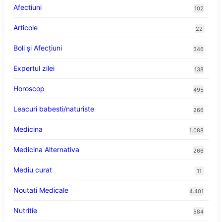
Afectiuni
102
Articole
22
Boli și Afecțiuni
346
Expertul zilei
138
Horoscop
495
Leacuri babesti/naturiste
266
Medicina
1.088
Medicina Alternativa
266
Mediu curat
11
Noutati Medicale
4.401
Nutritie
584