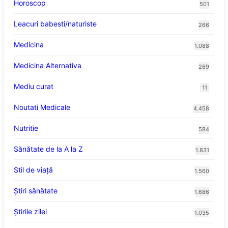
Horoscop
501
Leacuri babesti/naturiste
266
Medicina
1.088
Medicina Alternativa
269
Mediu curat
11
Noutati Medicale
4.458
Nutritie
584
Sănătate de la A la Z
1.831
Stil de viaţă
1.560
Ştiri sănătate
1.686
Știrile zilei
1.035