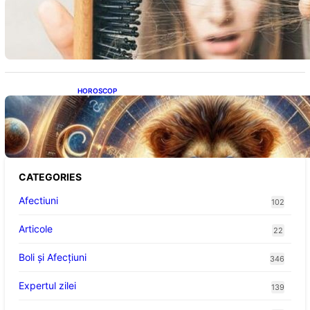
Semnele unei deficiențe de proteine:
Impactul asupra sănătății tale
HOROSCOP
Portalul Leului 8/8: Oportunități de
Abundență pentru Cinci Zodii în 2026
CATEGORIES
Afectiuni
102
Articole
22
Boli și Afecțiuni
346
Expertul zilei
139