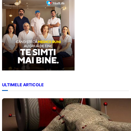
c
h
ULTIMELE ARTICOLE