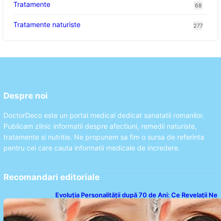
Tratamente
68
Tratamente naturiste
277
Despre noi
DoctorDeco este un portal medical dedicat sanatatii romanilor.
Publicam zilnic informatii despre afectiuni, remedii naturiste,
tratamente si nutritie. Ne propunem sa fim o sursa de referinta
pentru cei care cauta informatii medicale de incredere.
Recomandari editoriale
Evoluția Personalității după 70 de Ani: Ce Revelații Ne
Oferă Studiile Psihologice