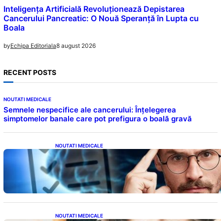
Inteligența Artificială Revoluționează Depistarea
Cancerului Pancreatic: O Nouă Speranță în Lupta cu
Boala
8 august 2026
by
Echipa Editoriala
RECENT POSTS
NOUTATI MEDICALE
Semnele nespecifice ale cancerului: Înțelegerea
simptomelor banale care pot prefigura o boală gravă
NOUTATI MEDICALE
Inteligența dincolo de note: Semnele unui IQ
ridicat care nu țin de școală
NOUTATI MEDICALE