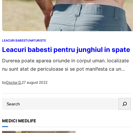
LEACURI BABESTI/NATURISTE
Leacuri babesti pentru junghiul in spate
Durerea poate aparea oriunde in corpul uman. localizate
nu sunt atat de periculoase si se pot manifesta ca un
„junghi”, o durere intensa, de scurta durata, aparuta cel
27 august 2022
by
Doctor D.
mai frecvent la nivelul spatelui sau al coastelor, de-a
lungul oaselor, la nivelul pieptului, al ochilor, chiar si la
S
incheieturi. Junghiul in spate este unul dintre tipurile…
e
a
MEDICI MEDLIFE
r