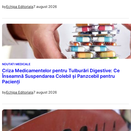
7 august 2026
by
Echipa Editoriala
NOUTATI MEDICALE
Criza Medicamentelor pentru Tulburări Digestive: Ce
Înseamnă Suspendarea Colebil și Panzcebil pentru
Pacienți
7 august 2026
by
Echipa Editoriala