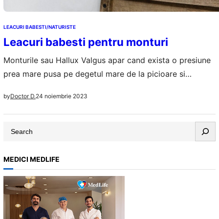
LEACURI BABESTI/NATURISTE
Leacuri babesti pentru monturi
Monturile sau Hallux Valgus apar cand exista o presiune
prea mare pusa pe degetul mare de la picioare si
alinierea sa naturala nu mai e posibila, incepe sa se
24 noiembrie 2023
by
Doctor D.
apropie de celelalte degete. Practic osul are de suferit, la
fel si toate tesuturile degetelui mare, monturile se
S
formeaza la baza degetului, la nivelul articulatiei
e
metatarsofalangiane.…
a
MEDICI MEDLIFE
r
c
h