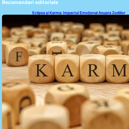
Recomandari editoriale
Eclipsa și Karma: Impactul Emoțional Asupra Zodiilor
Leu și Vărsător