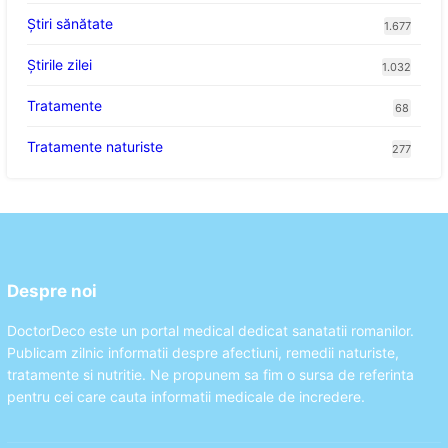
Ştiri sănătate
1.677
Știrile zilei
1.032
Tratamente
68
Tratamente naturiste
277
Despre noi
DoctorDeco este un portal medical dedicat sanatatii romanilor.
Publicam zilnic informatii despre afectiuni, remedii naturiste,
tratamente si nutritie. Ne propunem sa fim o sursa de referinta
pentru cei care cauta informatii medicale de incredere.