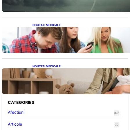
NOUTATI MEDICALE
Impactul ascuns al smartphone-urilor asupra
sănătății: Cum scrollingul zilnic ne afectează
corpul
NOUTATI MEDICALE
Compararea pompelor de sân electrice și
manuale: Alegerea ideală pentru mamele
moderne
CATEGORIES
Afectiuni
102
Articole
22