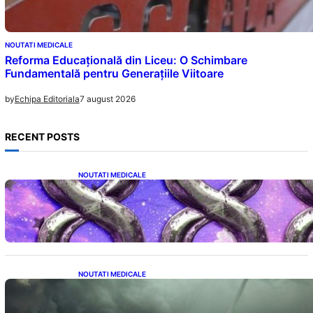
NOUTATI MEDICALE
Reforma Educațională din Liceu: O Schimbare
Fundamentală pentru Generațiile Viitoare
7 august 2026
by
Echipa Editoriala
RECENT POSTS
NOUTATI MEDICALE
Energia Banilor și a Norocului: Ce să Eviți pe
8 August pentru a Nu Bloca Fluxul
Prosperității
NOUTATI MEDICALE
România în fața unei veri extreme: Canicula
și efectele sale devastatoare în august