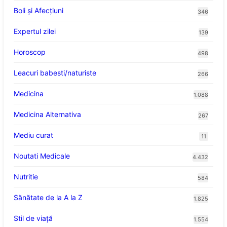
Boli și Afecțiuni
346
Expertul zilei
139
Horoscop
498
Leacuri babesti/naturiste
266
Medicina
1.088
Medicina Alternativa
267
Mediu curat
11
Noutati Medicale
4.432
Nutritie
584
Sănătate de la A la Z
1.825
Stil de viaţă
1.554