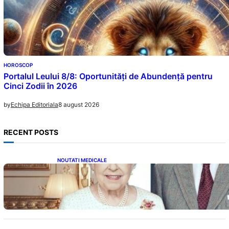
HOROSCOP
Portalul Leului 8/8: Oportunități de Abundență pentru
Cinci Zodii în 2026
8 august 2026
by
Echipa Editoriala
RECENT POSTS
NOUTATI MEDICALE
Longevitatea în Rândul Celebrităților: Lecții
din Viața Prințului Philip și a Altora care Au
Fost Pe Punctul de a Împlini 100 de Ani