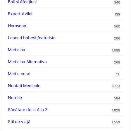
Boli și Afecțiuni
346
Expertul zilei
139
Horoscop
500
Leacuri babesti/naturiste
266
Medicina
1.088
Medicina Alternativa
268
Mediu curat
11
Noutati Medicale
4.451
Nutritie
584
Sănătate de la A la Z
1.828
Stil de viaţă
1.559