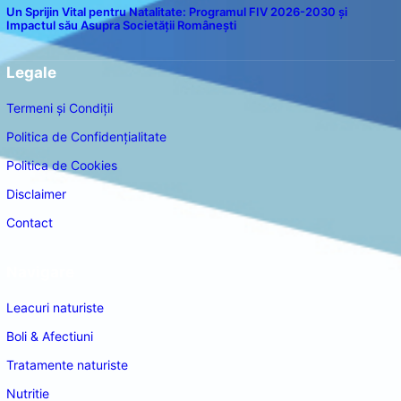
Un Sprijin Vital pentru Natalitate: Programul FIV 2026-2030 și
Impactul său Asupra Societății Românești
Legale
Termeni și Condiții
Politica de Confidențialitate
Politica de Cookies
Disclaimer
Contact
Navigare
Leacuri naturiste
Boli & Afectiuni
Tratamente naturiste
Nutritie