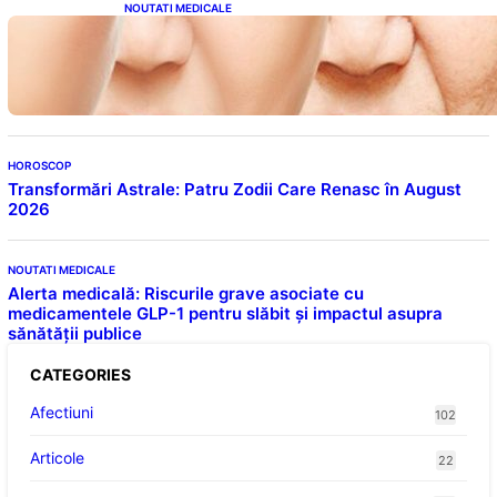
NOUTATI MEDICALE
Evoluția Personalității după 70 de Ani: Ce
Revelații Ne Oferă Studiile Psihologice
HOROSCOP
Transformări Astrale: Patru Zodii Care Renasc în August
2026
NOUTATI MEDICALE
Alerta medicală: Riscurile grave asociate cu
medicamentele GLP-1 pentru slăbit și impactul asupra
sănătății publice
CATEGORIES
Afectiuni
102
Articole
22