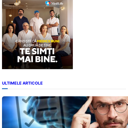
c
h
ULTIMELE ARTICOLE