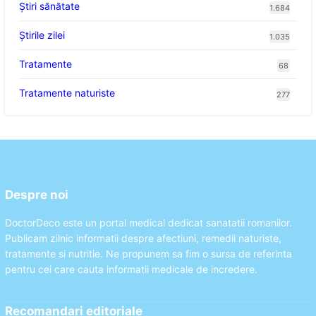
Ştiri sănătate
1.684
Știrile zilei
1.035
Tratamente
68
Tratamente naturiste
277
Despre noi
DoctorDeco este un portal medical dedicat sanatatii romanilor.
Publicam zilnic informatii despre afectiuni, remedii naturiste,
tratamente si nutritie. Ne propunem sa fim o sursa de referinta
pentru cei care cauta informatii medicale de incredere.
Recomandari editoriale