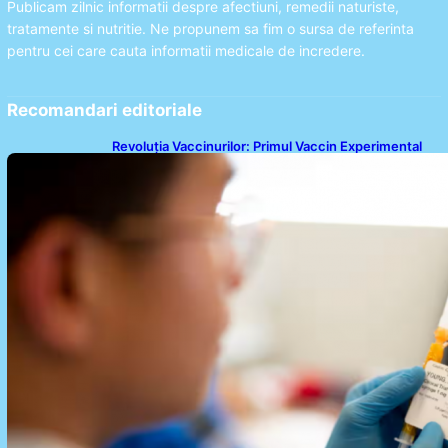
Publicam zilnic informatii despre afectiuni, remedii naturiste,
tratamente si nutritie. Ne propunem sa fim o sursa de referinta
pentru cei care cauta informatii medicale de incredere.
Recomandari editoriale
Revoluția Vaccinurilor: Primul Vaccin Experimental
Împotriva Cancerului de Colon în Studiu Uman