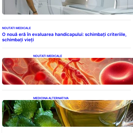
Oxalic
NOUTATI MEDICALE
O nouă eră în evaluarea handicapului: schimbați criteriile,
schimbați vieți
NOUTATI MEDICALE
Vitamina K: Beneficii, Riscuri și Interacțiuni
în Coagularea Sângelui
MEDICINA ALTERNATIVA
Roinița: Soluția Naturală pentru Reducerea
Cortizolului și Îmbunătățirea Somnului