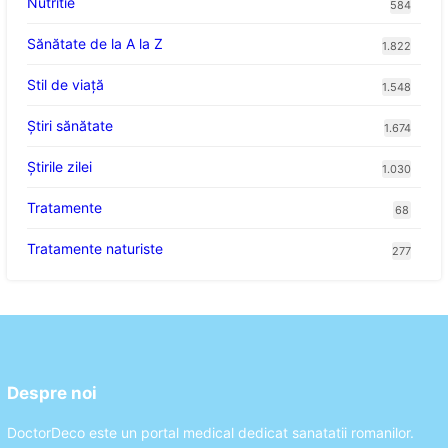
Nutritie
584
Sănătate de la A la Z
1.822
Stil de viaţă
1.548
Ştiri sănătate
1.674
Știrile zilei
1.030
Tratamente
68
Tratamente naturiste
277
Despre noi
DoctorDeco este un portal medical dedicat sanatatii romanilor.