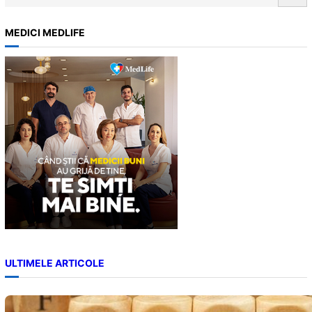
e
putea ajuta…
a
MEDICI MEDLIFE
r
c
h
ULTIMELE ARTICOLE