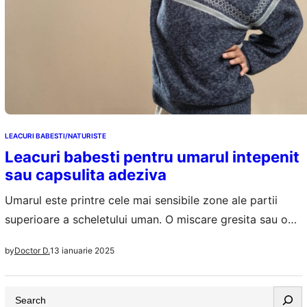
LEACURI BABESTI/NATURISTE
Leacuri babesti pentru umarul intepenit
sau capsulita adeziva
Umarul este printre cele mai sensibile zone ale partii
superioare a scheletului uman. O miscare gresita sau o
lovitura si poti ajunge rapid la spital cu probleme mari la
13 ianuarie 2025
by
Doctor D.
umar. O afectiune comuna reprezinta un pericol real
pentru umar si pentru mobilitatea sa, capsulita adeziva.
S
Din fericire exista leacuri babesti, naturale, care te-ar