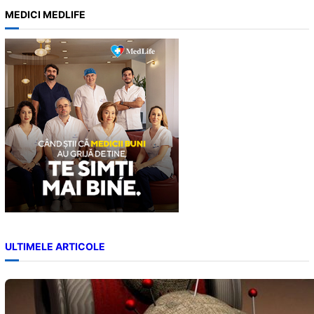
a
MEDICI MEDLIFE
r
c
h
ULTIMELE ARTICOLE