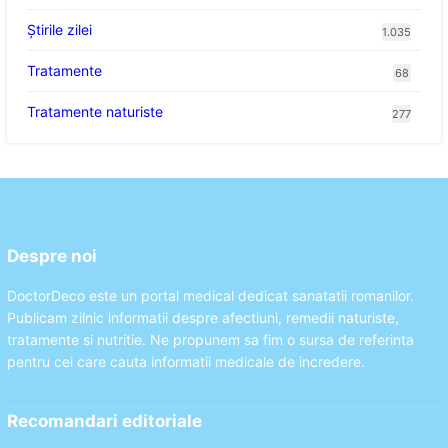
Știrile zilei
1.035
Tratamente
68
Tratamente naturiste
277
Despre noi
DoctorDeco este un portal medical dedicat sanatatii romanilor.
Publicam zilnic informatii despre afectiuni, remedii naturiste,
tratamente si nutritie. Ne propunem sa fim o sursa de referinta
pentru cei care cauta informatii medicale de incredere.
Recomandari editoriale