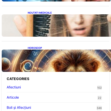
NOUTATI MEDICALE
Semnele unei deficiențe de proteine:
Impactul asupra sănătății tale
HOROSCOP
Portalul Leului 8/8: Oportunități de
Abundență pentru Cinci Zodii în 2026
CATEGORIES
Afectiuni
102
Articole
22
Boli și Afecțiuni
346