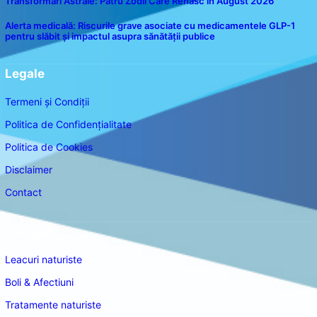
Transformări Astrale: Patru Zodii Care Renasc în August 2026
Alerta medicală: Riscurile grave asociate cu medicamentele GLP-1
pentru slăbit și impactul asupra sănătății publice
Legale
Termeni și Condiții
Politica de Confidențialitate
Politica de Cookies
Disclaimer
Contact
Navigare
Leacuri naturiste
Boli & Afectiuni
Tratamente naturiste