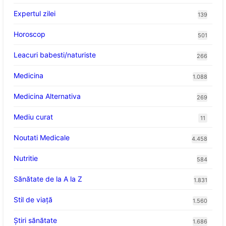
Expertul zilei
139
Horoscop
501
Leacuri babesti/naturiste
266
Medicina
1.088
Medicina Alternativa
269
Mediu curat
11
Noutati Medicale
4.458
Nutritie
584
Sănătate de la A la Z
1.831
Stil de viaţă
1.560
Ştiri sănătate
1.686