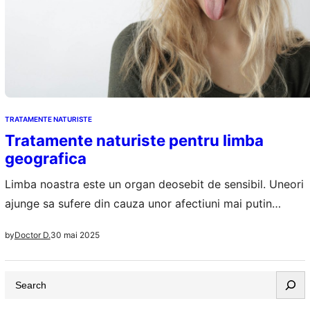
TRATAMENTE NATURISTE
Tratamente naturiste pentru limba
geografica
Limba noastra este un organ deosebit de sensibil. Uneori
ajunge sa sufere din cauza unor afectiuni mai putin
comune, mostenite genetic sau aparute doar din cauza
30 mai 2025
by
Doctor D.
unei anomalii genetice. Limba geografica este o boala
rara, parte din lista lunga a afectiunilor rare, care ne va
S
afecta viata din momentul in care debuteaza si
e
simptomatologia se…