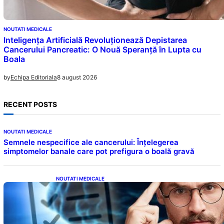
NOUTATI MEDICALE
Inteligența Artificială Revoluționează Depistarea
Cancerului Pancreatic: O Nouă Speranță în Lupta cu
Boala
8 august 2026
by
Echipa Editoriala
RECENT POSTS
NOUTATI MEDICALE
Semnele nespecifice ale cancerului: Înțelegerea
simptomelor banale care pot prefigura o boală gravă
NOUTATI MEDICALE
Inteligența dincolo de note: Semnele unui IQ
ridicat care nu țin de școală