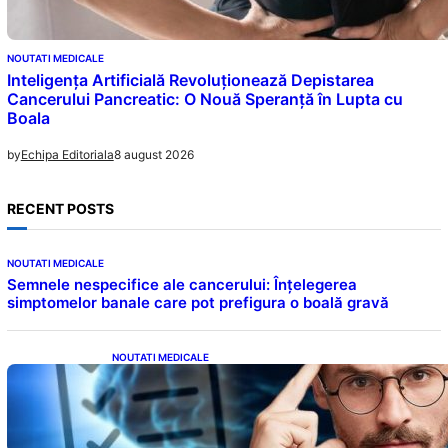
NOUTATI MEDICALE
Inteligența Artificială Revoluționează Depistarea
Cancerului Pancreatic: O Nouă Speranță în Lupta cu
Boala
8 august 2026
by
Echipa Editoriala
RECENT POSTS
NOUTATI MEDICALE
Semnele nespecifice ale cancerului: Înțelegerea
simptomelor banale care pot prefigura o boală gravă
NOUTATI MEDICALE
Inteligența dincolo de note: Semnele unui IQ
ridicat care nu țin de școală