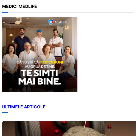
a
MEDICI MEDLIFE
r
c
h
ULTIMELE ARTICOLE