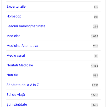
Expertul zilei
139
Horoscop
501
Leacuri babesti/naturiste
266
Medicina
1.088
Medicina Alternativa
269
Mediu curat
11
Noutati Medicale
4.458
Nutritie
584
Sănătate de la A la Z
1.831
Stil de viaţă
1.560
Ştiri sănătate
1.686