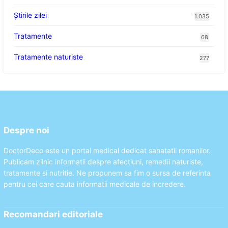
Știrile zilei
1.035
Tratamente
68
Tratamente naturiste
277
Despre noi
DoctorDeco este un portal medical dedicat sanatatii romanilor.
Publicam zilnic informatii despre afectiuni, remedii naturiste,
tratamente si nutritie. Ne propunem sa fim o sursa de referinta
pentru cei care cauta informatii medicale de incredere.
Recomandari editoriale