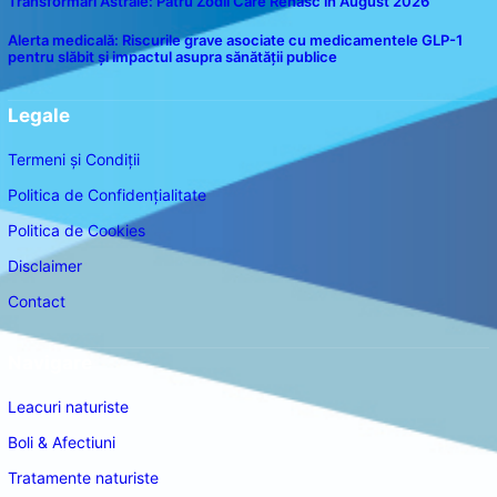
Transformări Astrale: Patru Zodii Care Renasc în August 2026
Alerta medicală: Riscurile grave asociate cu medicamentele GLP-1
pentru slăbit și impactul asupra sănătății publice
Legale
Termeni și Condiții
Politica de Confidențialitate
Politica de Cookies
Disclaimer
Contact
Navigare
Leacuri naturiste
Boli & Afectiuni
Tratamente naturiste