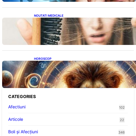
NOUTATI MEDICALE
Semnele unei deficiențe de proteine:
Impactul asupra sănătății tale
HOROSCOP
Portalul Leului 8/8: Oportunități de
Abundență pentru Cinci Zodii în 2026
CATEGORIES
Afectiuni
102
Articole
22
Boli și Afecțiuni
346