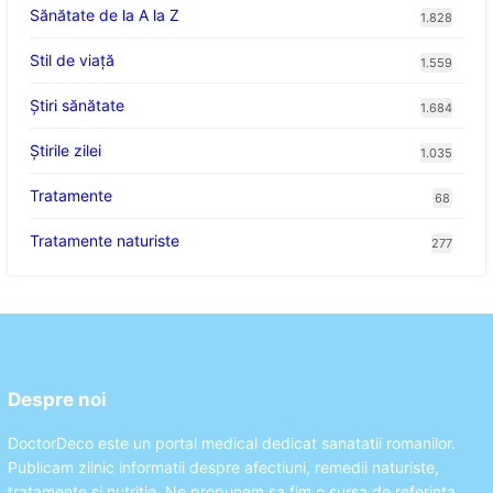
Sănătate de la A la Z
1.828
Stil de viaţă
1.559
Ştiri sănătate
1.684
Știrile zilei
1.035
Tratamente
68
Tratamente naturiste
277
Despre noi
DoctorDeco este un portal medical dedicat sanatatii romanilor.
Publicam zilnic informatii despre afectiuni, remedii naturiste,
tratamente si nutritie. Ne propunem sa fim o sursa de referinta