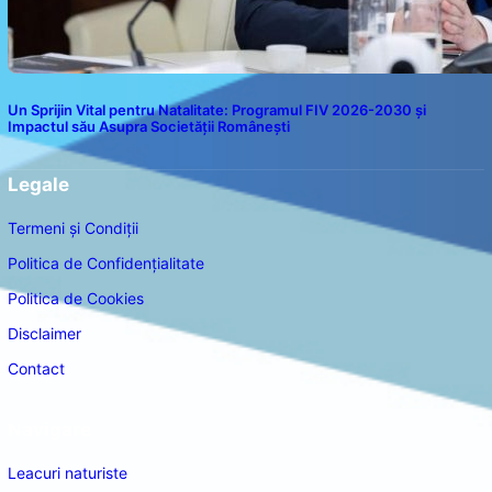
Un Sprijin Vital pentru Natalitate: Programul FIV 2026-2030 și
Impactul său Asupra Societății Românești
Legale
Termeni și Condiții
Politica de Confidențialitate
Politica de Cookies
Disclaimer
Contact
Navigare
Leacuri naturiste