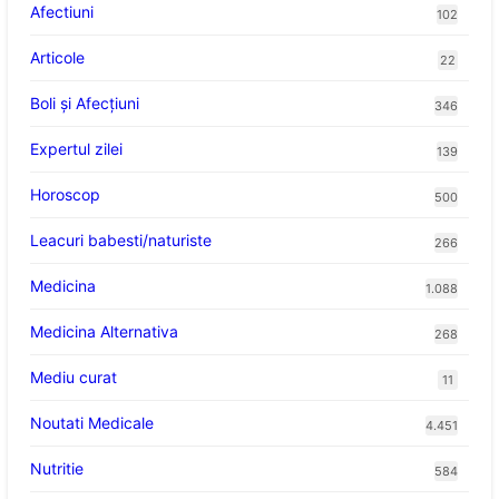
Afectiuni
102
Articole
22
Boli și Afecțiuni
346
Expertul zilei
139
Horoscop
500
Leacuri babesti/naturiste
266
Medicina
1.088
Medicina Alternativa
268
Mediu curat
11
Noutati Medicale
4.451
Nutritie
584