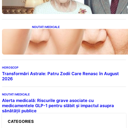
Fost Pe Punctul de a Împlini 100 de Ani
NOUTATI MEDICALE
Evoluția Personalității după 70 de Ani: Ce
Revelații Ne Oferă Studiile Psihologice
HOROSCOP
Transformări Astrale: Patru Zodii Care Renasc în August
2026
NOUTATI MEDICALE
Alerta medicală: Riscurile grave asociate cu
medicamentele GLP-1 pentru slăbit și impactul asupra
sănătății publice
CATEGORIES