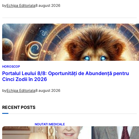
8 august 2026
by
Echipa Editoriala
HOROSCOP
Portalul Leului 8/8: Oportunități de Abundență pentru
Cinci Zodii în 2026
8 august 2026
by
Echipa Editoriala
RECENT POSTS
NOUTATI MEDICALE
Longevitatea în Rândul Celebrităților: Lecții
din Viața Prințului Philip și a Altora care Au