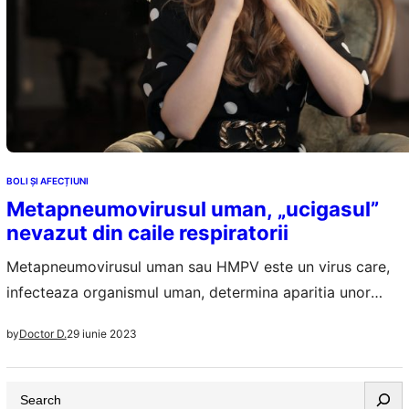
BOLI ȘI AFECȚIUNI
Metapneumovirusul uman, „ucigasul”
nevazut din caile respiratorii
Metapneumovirusul uman sau HMPV este un virus care,
infecteaza organismul uman, determina aparitia unor
simptome care seamana mult cu cele de la raceala. De la
29 iunie 2023
by
Doctor D.
infectii ale cailor aeriene respiratorii inferioare si
superioare la pneumonii si astm, COPD,
S
metapneumovirusul uman isi face de cap imediat ce a