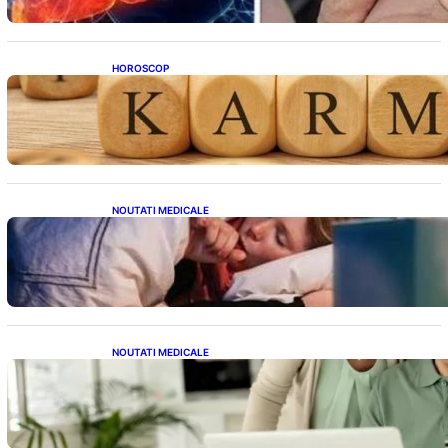
HOROSCOP
Eclipsa și Karma: Impactul Emoțional Asupra
Zodiilor Leu și Vărsător
NOUTATI MEDICALE
Tusea seacă nocturnă: Semnale importante
despre sănătatea inimii tale
NOUTATI MEDICALE
Sprijin financiar pentru pensionari: Ce
înseamnă ajutoarele de până la 500 de lei în
2026