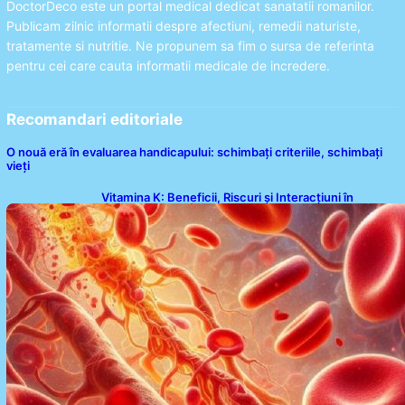
DoctorDeco este un portal medical dedicat sanatatii romanilor.
Publicam zilnic informatii despre afectiuni, remedii naturiste,
tratamente si nutritie. Ne propunem sa fim o sursa de referinta
pentru cei care cauta informatii medicale de incredere.
Recomandari editoriale
O nouă eră în evaluarea handicapului: schimbați criteriile, schimbați
vieți
Vitamina K: Beneficii, Riscuri și Interacțiuni în
Coagularea Sângelui