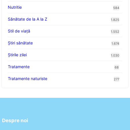
Nutritie
584
Sănătate de la A la Z
1.825
Stil de viaţă
1.552
Ştiri sănătate
1.674
Știrile zilei
1.030
Tratamente
68
Tratamente naturiste
277
Despre noi