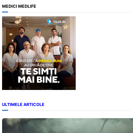
a
MEDICI MEDLIFE
r
c
h
ULTIMELE ARTICOLE