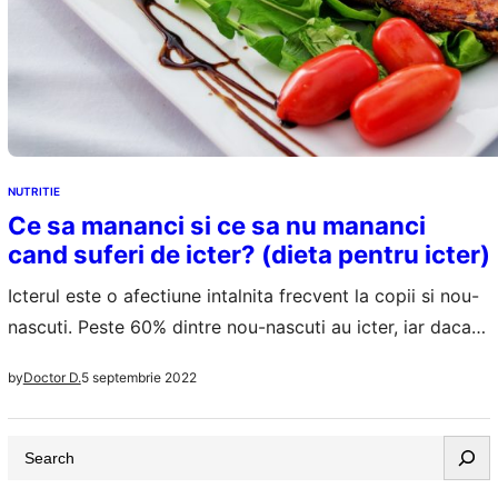
NUTRITIE
Ce sa mananci si ce sa nu mananci
cand suferi de icter? (dieta pentru icter)
Icterul este o afectiune intalnita frecvent la copii si nou-
nascuti. Peste 60% dintre nou-nascuti au icter, iar daca
nasterea a fost prematura, inainte de 37 de saptamani
5 septembrie 2022
by
Doctor D.
de sarcina, sansele de icter cresc cu pana la 20%.
Recunosti usor icterul prin culoarea galbena a ochilor, a
S
albului ochilor, si a pielii pacientilor afectati. Pe langa…
e