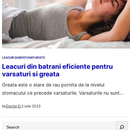
LEACURI BABESTI/NATURISTE
Leacuri din batrani eficiente pentru
varsaturi si greata
Greata este o stare de rau pornita de la nivelul
stomacului ce precede varsaturile. Varsaturile nu sunt
decat goliri fortate, voluntare, sau involuntare are
3 iulie 2023
by
Doctor D.
stomacului prin cavitatea bucala. Greata si varsaturile nu
sunt afectiuni, ele sunt mai degraba simptome ale unui
S
numar mare de boli. Tratarea greturilor si varsaturilor se