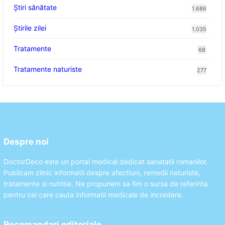
Ştiri sănătate
1.686
Știrile zilei
1.035
Tratamente
68
Tratamente naturiste
277
Despre noi
DoctorDeco este un portal medical dedicat sanatatii romanilor.
Publicam zilnic informatii despre afectiuni, remedii naturiste,
tratamente si nutritie. Ne propunem sa fim o sursa de referinta
pentru cei care cauta informatii medicale de incredere.
Recomandari editoriale