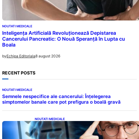
NOUTATI MEDICALE
Inteligența Artificială Revoluționează Depistarea
Cancerului Pancreatic: O Nouă Speranță în Lupta cu
Boala
8 august 2026
by
Echipa Editoriala
RECENT POSTS
NOUTATI MEDICALE
Semnele nespecifice ale cancerului: Înțelegerea
simptomelor banale care pot prefigura o boală gravă
NOUTATI MEDICALE
Inteligența dincolo de note: Semnele unui IQ
ridicat care nu țin de școală