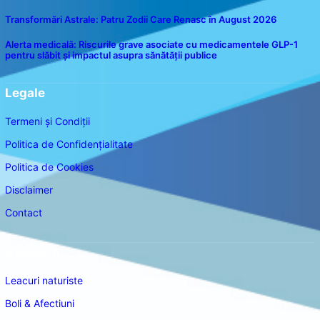
Transformări Astrale: Patru Zodii Care Renasc în August 2026
Alerta medicală: Riscurile grave asociate cu medicamentele GLP-1
pentru slăbit și impactul asupra sănătății publice
Legale
Termeni și Condiții
Politica de Confidențialitate
Politica de Cookies
Disclaimer
Contact
Navigare
Leacuri naturiste
Boli & Afectiuni