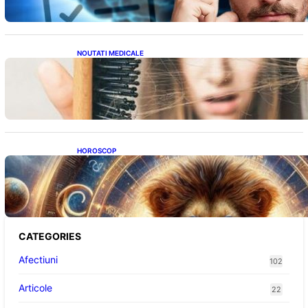
NOUTATI MEDICALE
Semnele unei deficiențe de proteine:
Impactul asupra sănătății tale
HOROSCOP
Portalul Leului 8/8: Oportunități de
Abundență pentru Cinci Zodii în 2026
CATEGORIES
Afectiuni
102
Articole
22