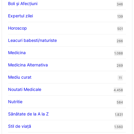
Boli și Afecțiuni
346
Expertul zilei
139
Horoscop
501
Leacuri babesti/naturiste
266
Medicina
1.088
Medicina Alternativa
269
Mediu curat
11
Noutati Medicale
4.458
Nutritie
584
Sănătate de la A la Z
1.831
Stil de viaţă
1.560