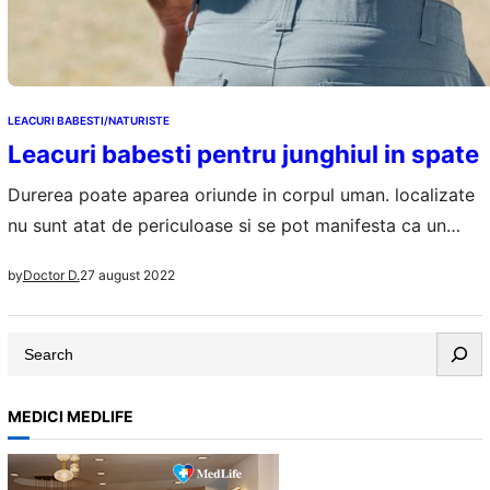
LEACURI BABESTI/NATURISTE
Leacuri babesti pentru junghiul in spate
Durerea poate aparea oriunde in corpul uman. localizate
nu sunt atat de periculoase si se pot manifesta ca un
„junghi”, o durere intensa, de scurta durata, aparuta cel
27 august 2022
by
Doctor D.
mai frecvent la nivelul spatelui sau al coastelor, de-a
lungul oaselor, la nivelul pieptului, al ochilor, chiar si la
S
incheieturi. Junghiul in spate este unul dintre tipurile…
e
a
MEDICI MEDLIFE
r
c