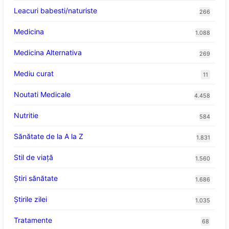
Leacuri babesti/naturiste
266
Medicina
1.088
Medicina Alternativa
269
Mediu curat
11
Noutati Medicale
4.458
Nutritie
584
Sănătate de la A la Z
1.831
Stil de viaţă
1.560
Ştiri sănătate
1.686
Știrile zilei
1.035
Tratamente
68