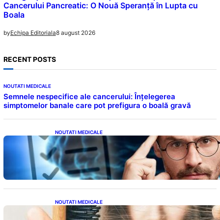
Cancerului Pancreatic: O Nouă Speranță în Lupta cu
Boala
8 august 2026
by
Echipa Editoriala
RECENT POSTS
NOUTATI MEDICALE
Semnele nespecifice ale cancerului: Înțelegerea
simptomelor banale care pot prefigura o boală gravă
NOUTATI MEDICALE
Inteligența dincolo de note: Semnele unui IQ
ridicat care nu țin de școală
NOUTATI MEDICALE
Semnele unei deficiențe de proteine: