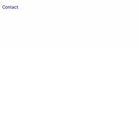
Contact
doctordeco.ro
©2026. All Rights Reserved.