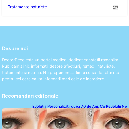
Tratamente naturiste
277
Despre noi
DoctorDeco este un portal medical dedicat sanatatii romanilor.
Publicam zilnic informatii despre afectiuni, remedii naturiste,
tratamente si nutritie. Ne propunem sa fim o sursa de referinta
pentru cei care cauta informatii medicale de incredere.
Recomandari editoriale
Evoluția Personalității după 70 de Ani: Ce Revelații Ne
Oferă Studiile Psihologice