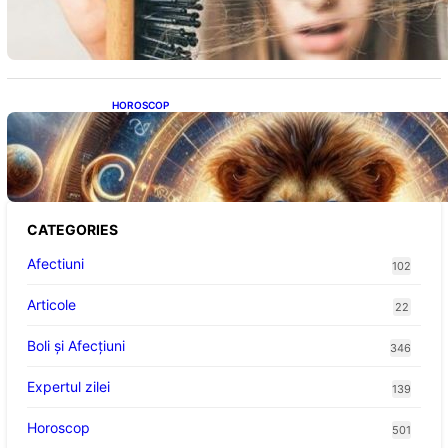
Impactul asupra sănătății tale
HOROSCOP
Portalul Leului 8/8: Oportunități de
Abundență pentru Cinci Zodii în 2026
CATEGORIES
Afectiuni
102
Articole
22
Boli și Afecțiuni
346
Expertul zilei
139
Horoscop
501