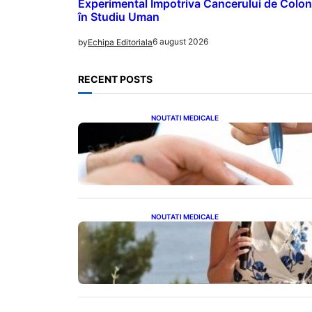
Experimental Împotriva Cancerului de Colon
în Studiu Uman
6 august 2026
by
Echipa Editoriala
RECENT POSTS
NOUTATI MEDICALE
Acordul României cu Banca
Mondială: O Analiză Detaliată a
Împrumutului și Condițiilor
Impuse
NOUTATI MEDICALE
Nașterea prințesei Eugenie la
Lisabona: O alegere plină de
semnificație pentru familia
regală britanică