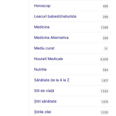
Horoscop
496
Leacuri babesti/naturiste
266
Medicina
1.088
Medicina Alternativa
266
Mediu curat
11
Noutati Medicale
4.406
Nutritie
584
Sănătate de la A la Z
1.817
Stil de viaţă
1.543
Ştiri sănătate
1.674
Știrile zilei
1.030