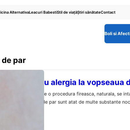
cina Alternativa
Leacuri Babesti
Stil de viaţă
Ştiri sănătate
Contact
Boli si Afect
 de par
ISTE
abesti pentru alergia la vopseaua 
emei vopsirea parului e o procedura fireasca, naturala, se in
oar ca in vopseaua de par sunt atat de multe substante noc
cte nedorite la nivelul pielii, incat riscul de a avea proble
rie 2024
a vopseaua de par…