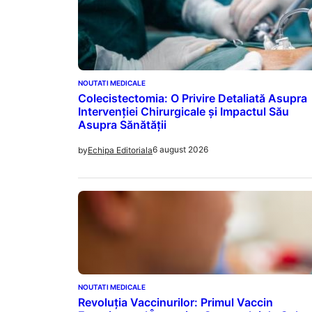
NOUTATI MEDICALE
Colecistectomia: O Privire Detaliată Asupra
Intervenției Chirurgicale și Impactul Său
Asupra Sănătății
6 august 2026
by
Echipa Editoriala
NOUTATI MEDICALE
Revoluția Vaccinurilor: Primul Vaccin