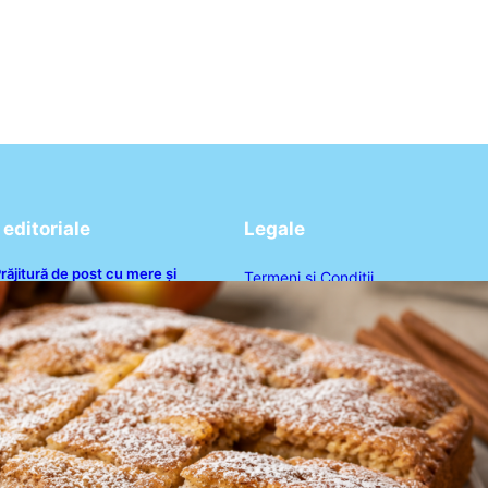
editoriale
Legale
răjitură de post cu mere și
Termeni și Condiții
corțișoară: O Delicatesă Dulce
entru Postul Adormirii Maicii
Politica de Confidențialitate
Domnului
Politica de Cookies
Disclaimer
Contact