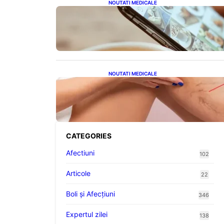
NOUTATI MEDICALE
Revoluția Bateriilor pentru
Telefoane: Avantaje, Provocări
și Viitorul Tehnologiei
Energetice
NOUTATI MEDICALE
Varicele și Umflarea Picioarelor
pe Caniculă: Înțelegerea
Simptomelor și Măsurilor de
Prevenție
CATEGORIES
Afectiuni
102
Articole
22
Boli și Afecțiuni
346
Expertul zilei
138