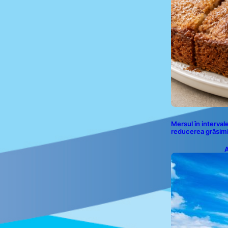
Mersul în interval
reducerea grăsimi
A
p
a