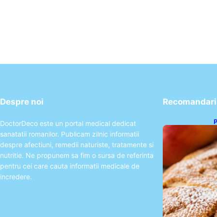
Despre noi
Recomandari 
P
DoctorDeco este un portal medical dedicat
s
sanatatii romanilor. Publicam zilnic informatii
p
despre afectiuni, remedii naturiste, tratamente si
nutritie. Ne propunem sa fim o sursa de referinta
pentru cei care cauta informatii medicale de
incredere.