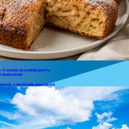
e: O soluție accesibilă pentru
i abdominale
lbania, o destinație emergentă
entru români: plaje spectaculoase,
pe turcoaz și prețuri accesibile