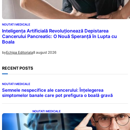
NOUTATI MEDICALE
Inteligența Artificială Revoluționează Depistarea
Cancerului Pancreatic: O Nouă Speranță în Lupta cu
Boala
8 august 2026
by
Echipa Editoriala
RECENT POSTS
NOUTATI MEDICALE
Semnele nespecifice ale cancerului: Înțelegerea
simptomelor banale care pot prefigura o boală gravă
NOUTATI MEDICALE
Inteligența dincolo de note: Semnele unui IQ
ridicat care nu țin de școală