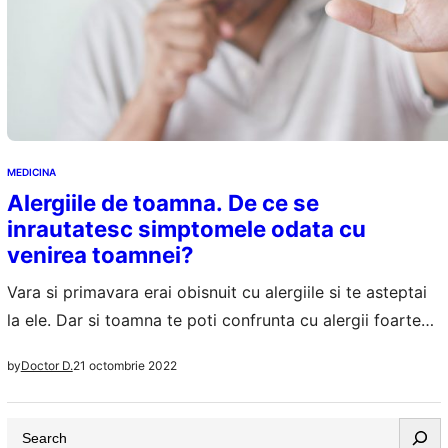
MEDICINA
Alergiile de toamna. De ce se
inrautatesc simptomele odata cu
venirea toamnei?
Vara si primavara erai obisnuit cu alergiile si te asteptai
la ele. Dar si toamna te poti confrunta cu alergii foarte
urate si periculoase. Alergiile de toamna sunt la fel de
21 octombrie 2022
by
Doctor D.
tratat precum alergiile din celelalte sezoane, e mai greu
sa te feresti de ele, dar gestionarea lor nu va pune
S
probleme deloc. Simptomatologia alergiilor…