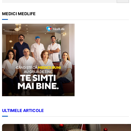
e
a
MEDICI MEDLIFE
r
c
h
ULTIMELE ARTICOLE