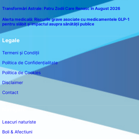
Transformări Astrale: Patru Zodii Care Renasc în August 2026
Alerta medicală: Riscurile grave asociate cu medicamentele GLP-1
pentru slăbit și impactul asupra sănătății publice
Legale
Termeni și Condiții
Politica de Confidențialitate
Politica de Cookies
Disclaimer
Contact
Navigare
Leacuri naturiste
Boli & Afectiuni