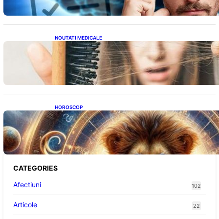
NOUTATI MEDICALE
Semnele unei deficiențe de proteine:
Impactul asupra sănătății tale
HOROSCOP
Portalul Leului 8/8: Oportunități de
Abundență pentru Cinci Zodii în 2026
CATEGORIES
Afectiuni
102
Articole
22