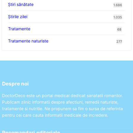
Ştiri sănătate
1.686
Știrile zilei
1.035
Tratamente
68
Tratamente naturiste
277
Despre noi
DoctorDeco este un portal medical dedicat sanatatii romanilor.
Publicam zilnic informatii despre afectiuni, remedii naturiste,
tratamente si nutritie. Ne propunem sa fim o sursa de referinta
pentru cei care cauta informatii medicale de incredere.
Recomandari editoriale