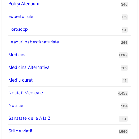
Boli și Afecțiuni
346
Expertul zilei
139
Horoscop
501
Leacuri babesti/naturiste
266
Medicina
1.088
Medicina Alternativa
269
Mediu curat
11
Noutati Medicale
4.458
Nutritie
584
Sănătate de la A la Z
1.831
Stil de viaţă
1.560