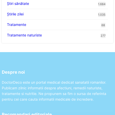
Ştiri sănătate
1.684
Știrile zilei
1.035
Tratamente
68
Tratamente naturiste
277
Despre noi
DoctorDeco este un portal medical dedicat sanatatii romanilor.
Publicam zilnic informatii despre afectiuni, remedii naturiste,
tratamente si nutritie. Ne propunem sa fim o sursa de referinta
pentru cei care cauta informatii medicale de incredere.
Recomandari editoriale