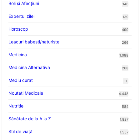
Boli și Afecțiuni
346
Expertul zilei
139
Horoscop
499
Leacuri babesti/naturiste
266
Medicina
1.088
Medicina Alternativa
268
Mediu curat
11
Noutati Medicale
4.448
Nutritie
584
Sănătate de la A la Z
1.827
Stil de viaţă
1.557