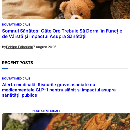
NOUTATI MEDICALE
Somnul Sănătos: Câte Ore Trebuie Să Dormi în Funcție
de Vârstă și Impactul Asupra Sănătății
7 august 2026
by
Echipa Editoriala
RECENT POSTS
NOUTATI MEDICALE
Alerta medicală: Riscurile grave asociate cu
medicamentele GLP-1 pentru slăbit și impactul asupra
sănătății publice
NOUTATI MEDICALE
Postul Adormirii Maicii Domnului: Tradiții,
Superstiții și Implicații Spiritualitate în 2026