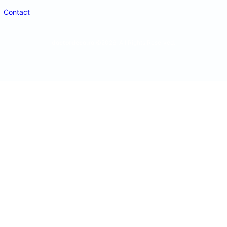
Contact
doctordeco.ro
©2026. All Rights Reserved.