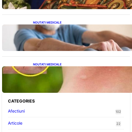
NOUTATI MEDICALE
Îmbunătățirea sănătății cardiovasculare:
Patru exerciții simple pentru reducerea
tensiunii arteriale la domiciliu
NOUTATI MEDICALE
Cum bacteriile pielii influențează atracția
țânțarilor: O nouă viziune asupra alegerii
victimelor
CATEGORIES
Afectiuni
102
Articole
22