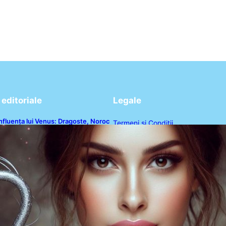
editoriale
Legale
nfluența lui Venus: Dragoste, Noroc
Termeni și Condiții
i Oportunități pentru Tauri și Balanțe
n Weekendul 8-9 August
Politica de Confidențialitate
Politica de Cookies
Disclaimer
Contact