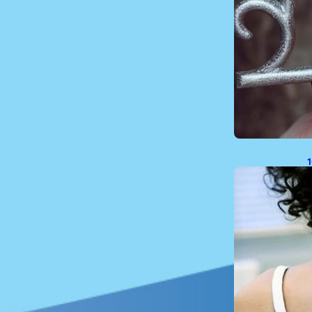
1
P
P