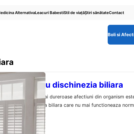
edicina Alternativa
Leacuri Babesti
Stil de viaţă
Ştiri sănătate
Contact
Boli si Afect
iara
ISTE
abesti pentru dischinezia biliara
mai periculoase si mai dureroase afectiuni din organism est
senzatie de rau, vezica biliara care nu mai functioneaza norma
criu perfect tabloul clinic al acesti boli. Din fericire sunt 
ie 2023
batrani care te pot ajuta sa treci mai usor peste ea…