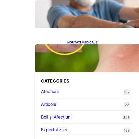
Îmbunătățirea sănătății
cardiovasculare: Patru exerciții
simple pentru reducerea
tensiunii arteriale la domiciliu
NOUTATI MEDICALE
Cum bacteriile pielii
influențează atracția țânțarilor:
O nouă viziune asupra alegerii
victimelor
CATEGORIES
Afectiuni
102
Articole
22
Boli și Afecțiuni
346
Expertul zilei
139