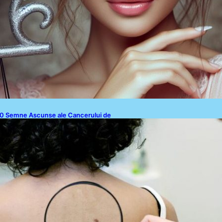
0 Semne Ascunse ale Cancerului de
iele: Ce Trebuie să Știm pentru a Ne
roteja