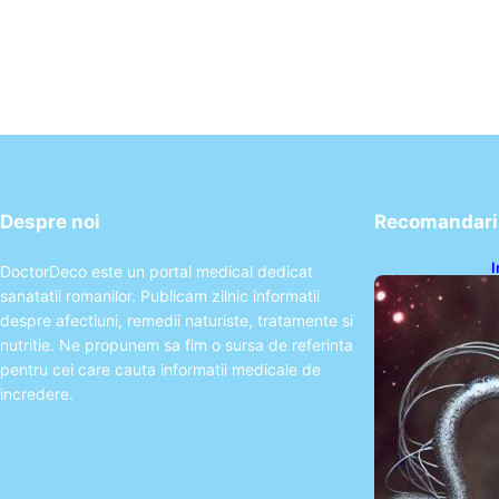
Despre noi
Recomandari 
I
DoctorDeco este un portal medical dedicat
ș
sanatatii romanilor. Publicam zilnic informatii
î
despre afectiuni, remedii naturiste, tratamente si
nutritie. Ne propunem sa fim o sursa de referinta
pentru cei care cauta informatii medicale de
incredere.