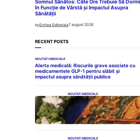
Somnul Sănătos: Câte Ore Trebuie Să Dormi
în Funcție de Vârstă și Impactul Asupra
Sănătății
7 august 2026
by
Echipa Editoriala
RECENT POSTS
NOUTATI MEDICALE
Alerta medicală: Riscurile grave asociate cu
medicamentele GLP-1 pentru slăbit și
impactul asupra sănătății publice
NOUTATI MEDICALE
Postul Adormirii Maicii
Domnului: Tradiții, Superstiții și
Implicații Spiritualitate în 2026
NOUTATI MEDICALE