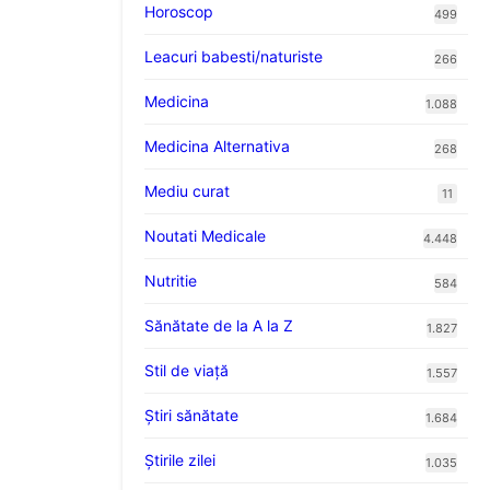
Horoscop
499
Leacuri babesti/naturiste
266
Medicina
1.088
Medicina Alternativa
268
Mediu curat
11
Noutati Medicale
4.448
Nutritie
584
Sănătate de la A la Z
1.827
Stil de viaţă
1.557
Ştiri sănătate
1.684
Știrile zilei
1.035