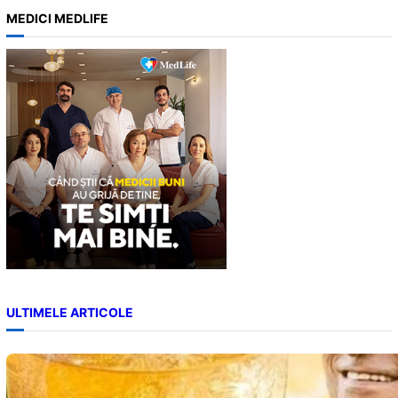
a
MEDICI MEDLIFE
r
c
h
ULTIMELE ARTICOLE