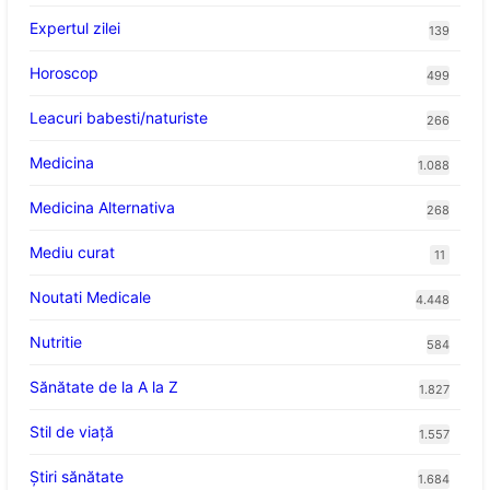
Expertul zilei
139
Horoscop
499
Leacuri babesti/naturiste
266
Medicina
1.088
Medicina Alternativa
268
Mediu curat
11
Noutati Medicale
4.448
Nutritie
584
Sănătate de la A la Z
1.827
Stil de viaţă
1.557
Ştiri sănătate
1.684