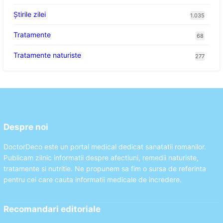
Știrile zilei
1.035
Tratamente
68
Tratamente naturiste
277
Despre noi
DoctorDeco este un portal medical dedicat sanatatii romanilor.
Publicam zilnic informatii despre afectiuni, remedii naturiste,
tratamente si nutritie. Ne propunem sa fim o sursa de referinta
pentru cei care cauta informatii medicale de incredere.
Recomandari editoriale