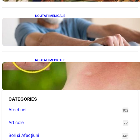
NOUTATI MEDICALE
Îmbunătățirea sănătății cardiovasculare:
Patru exerciții simple pentru reducerea
tensiunii arteriale la domiciliu
NOUTATI MEDICALE
Cum bacteriile pielii influențează atracția
țânțarilor: O nouă viziune asupra alegerii
victimelor
CATEGORIES
Afectiuni
102
Articole
22
Boli și Afecțiuni
346