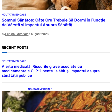
NOUTATI MEDICALE
Somnul Sănătos: Câte Ore Trebuie Să Dormi în Funcție
de Vârstă și Impactul Asupra Sănătății
7 august 2026
by
Echipa Editoriala
RECENT POSTS
NOUTATI MEDICALE
Alerta medicală: Riscurile grave asociate cu
medicamentele GLP-1 pentru slăbit și impactul asupra
sănătății publice
NOUTATI MEDICALE
Postul Adormirii Maicii Domnului: Tradiții,
Superstiții și Implicații Spiritualitate în 2026