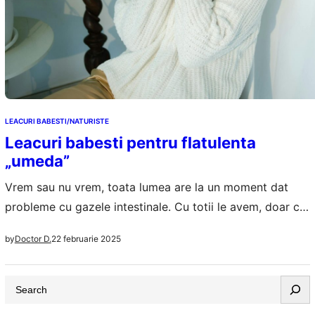
LEACURI BABESTI/NATURISTE
Leacuri babesti pentru flatulenta
„umeda”
Vrem sau nu vrem, toata lumea are la un moment dat
probleme cu gazele intestinale. Cu totii le avem, doar ca
se acumuleaza cantitati mai mari in intestine in anumite
22 februarie 2025
by
Doctor D.
conditii si ajungem sa le eliminam la nivelul gurii sau la
nivelul anusului. Flatulenta e ceva normal pana la un
S
punct, nu ai cum sa…
e