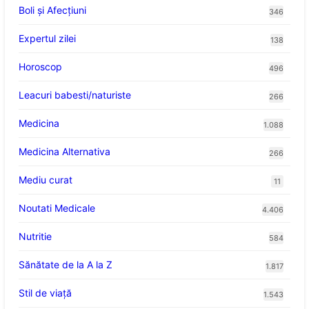
Boli și Afecțiuni
346
Expertul zilei
138
Horoscop
496
Leacuri babesti/naturiste
266
Medicina
1.088
Medicina Alternativa
266
Mediu curat
11
Noutati Medicale
4.406
Nutritie
584
Sănătate de la A la Z
1.817
Stil de viaţă
1.543