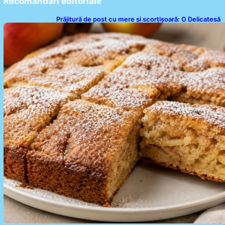
Recomandari editoriale
Prăjitură de post cu mere și scorțișoară: O Delicatesă
Dulce pentru Postul Adormirii Maicii Domnului