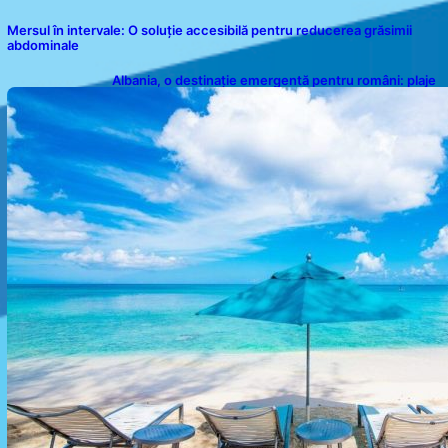
Mersul în intervale: O soluție accesibilă pentru reducerea grăsimii
abdominale
Albania, o destinație emergentă pentru români: plaje
spectaculoase, ape turcoaz și prețuri accesibile