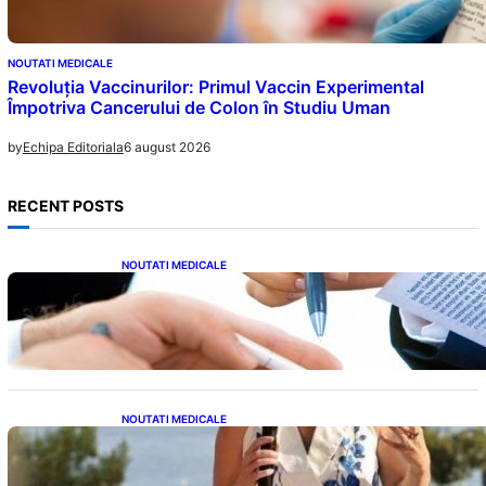
NOUTATI MEDICALE
Revoluția Vaccinurilor: Primul Vaccin Experimental
Împotriva Cancerului de Colon în Studiu Uman
6 august 2026
by
Echipa Editoriala
RECENT POSTS
NOUTATI MEDICALE
Acordul României cu Banca Mondială: O
Analiză Detaliată a Împrumutului și
Condițiilor Impuse
NOUTATI MEDICALE
Nașterea prințesei Eugenie la Lisabona: O
alegere plină de semnificație pentru familia
regală britanică