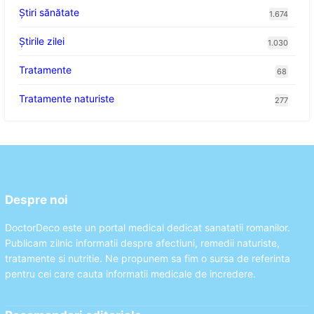
Ştiri sănătate
1.674
Știrile zilei
1.030
Tratamente
68
Tratamente naturiste
277
Despre noi
DoctorDeco este un portal medical dedicat sanatatii romanilor.
Publicam zilnic informatii despre afectiuni, remedii naturiste,
tratamente si nutritie. Ne propunem sa fim o sursa de referinta
pentru cei care cauta informatii medicale de incredere.