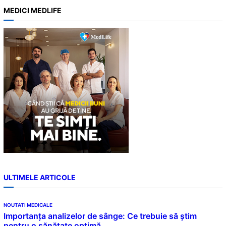
a
MEDICI MEDLIFE
r
c
h
ULTIMELE ARTICOLE
NOUTATI MEDICALE
Importanța analizelor de sânge: Ce trebuie să știm
pentru o sănătate optimă