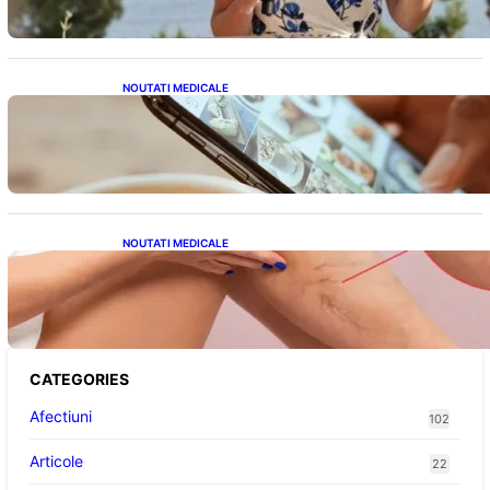
NOUTATI MEDICALE
Revoluția Bateriilor pentru Telefoane:
Avantaje, Provocări și Viitorul Tehnologiei
Energetice
NOUTATI MEDICALE
Varicele și Umflarea Picioarelor pe Caniculă:
Înțelegerea Simptomelor și Măsurilor de
Prevenție
CATEGORIES
Afectiuni
102
Articole
22