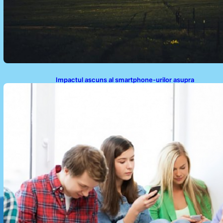
Impactul ascuns al smartphone-urilor asupra
sănătății: Cum scrollingul zilnic ne afectează corpul