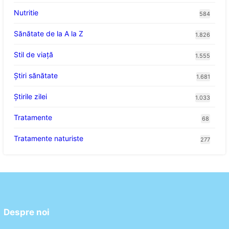
Nutritie
584
Sănătate de la A la Z
1.826
Stil de viaţă
1.555
Ştiri sănătate
1.681
Știrile zilei
1.033
Tratamente
68
Tratamente naturiste
277
Despre noi