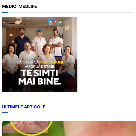
a
MEDICI MEDLIFE
r
c
h
ULTIMELE ARTICOLE