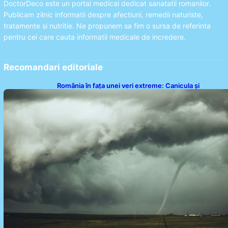
DoctorDeco este un portal medical dedicat sanatatii romanilor.
Publicam zilnic informatii despre afectiuni, remedii naturiste,
tratamente si nutritie. Ne propunem sa fim o sursa de referinta
pentru cei care cauta informatii medicale de incredere.
Recomandari editoriale
România în fața unei veri extreme: Canicula și
efectele sale devastatoare în august