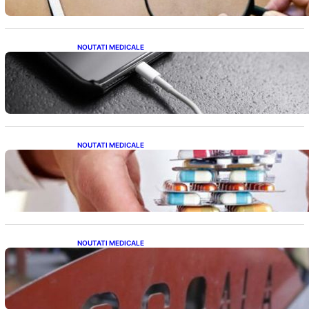
NOUTATI MEDICALE
Încărcarea Telefonului Pe Timp de Noapte:
Mituri, Realități și Impact Asupra Bateriei
NOUTATI MEDICALE
Criza Medicamentelor pentru Tulburări
Digestive: Ce Înseamnă Suspendarea Colebil
și Panzcebil pentru Pacienți
NOUTATI MEDICALE
Reforma Educațională din Liceu: O
Schimbare Fundamentală pentru Generațiile
Viitoare