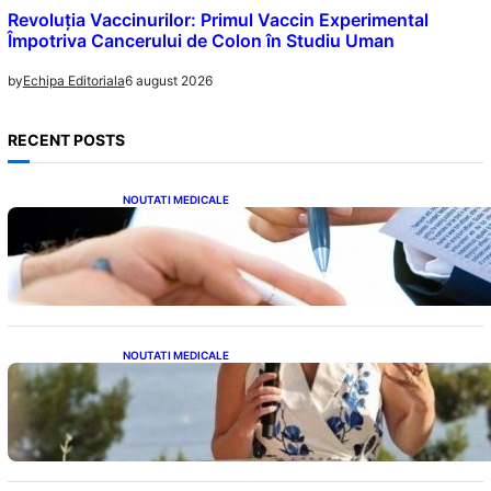
Revoluția Vaccinurilor: Primul Vaccin Experimental
Împotriva Cancerului de Colon în Studiu Uman
6 august 2026
by
Echipa Editoriala
RECENT POSTS
NOUTATI MEDICALE
Acordul României cu Banca Mondială: O
Analiză Detaliată a Împrumutului și
Condițiilor Impuse
NOUTATI MEDICALE
Nașterea prințesei Eugenie la Lisabona: O
alegere plină de semnificație pentru familia
regală britanică