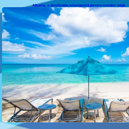
Albania, o destinație emergentă pentru români: plaje
spectaculoase, ape turcoaz și prețuri accesibile