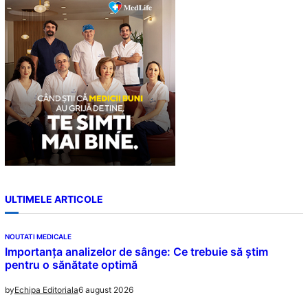
c
h
ULTIMELE ARTICOLE
NOUTATI MEDICALE
Importanța analizelor de sânge: Ce trebuie să știm
pentru o sănătate optimă
6 august 2026
by
Echipa Editoriala