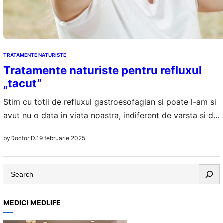
TRATAMENTE NATURISTE
Tratamente naturiste pentru refluxul
„tacut”
Stim cu totii de refluxul gastroesofagian si poate l-am si
avut nu o data in viata noastra, indiferent de varsta si de
regimul alimentar. La unii pacienti de vorba de o
19 februarie 2025
by
Doctor D.
problema din nastere, la altii apare pe parcursul vietii. Un
tip mai putin comun de reflux acid este refluxul „tacut”, o
S
afectiune intalnita din…
e
a
MEDICI MEDLIFE
r