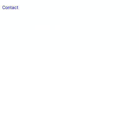
Contact
doctordeco.ro
©2026. All Rights Reserved.