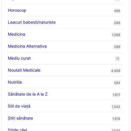
Horoscop
496
Leacuri babesti/naturiste
266
Medicina
1.088
Medicina Alternativa
266
Mediu curat
11
Noutati Medicale
4.406
Nutritie
584
Sănătate de la A la Z
1.817
Stil de viaţă
1.543
Ştiri sănătate
1.674
Știrile zilei
1.030