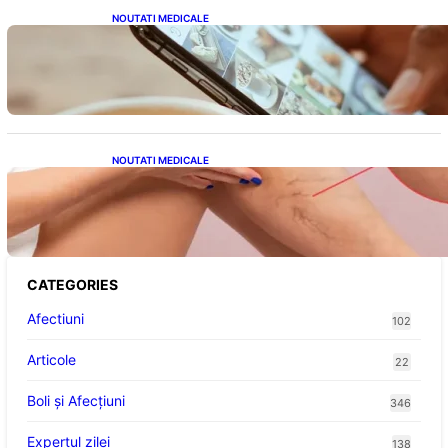
NOUTATI MEDICALE
Revoluția Bateriilor pentru Telefoane:
Avantaje, Provocări și Viitorul Tehnologiei
Energetice
NOUTATI MEDICALE
Varicele și Umflarea Picioarelor pe Caniculă:
Înțelegerea Simptomelor și Măsurilor de
Prevenție
CATEGORIES
Afectiuni
102
Articole
22
Boli și Afecțiuni
346
Expertul zilei
138