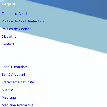
Legale
Termeni și Condiții
Politica de Confidențialitate
Politica de Cookies
Disclaimer
Contact
Navigare
Leacuri naturiste
Boli & Afectiuni
Tratamente naturiste
Nutritie
Medicina
Medicina Alternativa