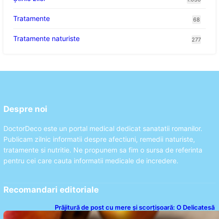
Tratamente
68
Tratamente naturiste
277
Despre noi
DoctorDeco este un portal medical dedicat sanatatii romanilor.
Publicam zilnic informatii despre afectiuni, remedii naturiste,
tratamente si nutritie. Ne propunem sa fim o sursa de referinta
pentru cei care cauta informatii medicale de incredere.
Recomandari editoriale
Prăjitură de post cu mere și scorțișoară: O Delicatesă
Dulce pentru Postul Adormirii Maicii Domnului