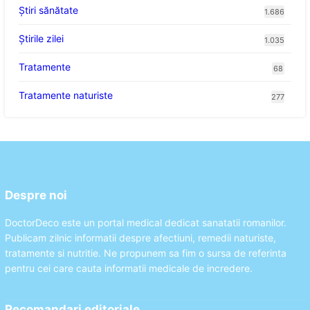
Ştiri sănătate
1.686
Știrile zilei
1.035
Tratamente
68
Tratamente naturiste
277
Despre noi
DoctorDeco este un portal medical dedicat sanatatii romanilor.
Publicam zilnic informatii despre afectiuni, remedii naturiste,
tratamente si nutritie. Ne propunem sa fim o sursa de referinta
pentru cei care cauta informatii medicale de incredere.
Recomandari editoriale