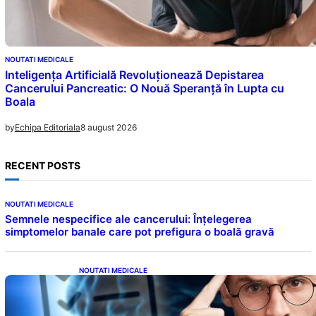
NOUTATI MEDICALE
Inteligența Artificială Revoluționează Depistarea
Cancerului Pancreatic: O Nouă Speranță în Lupta cu
Boala
8 august 2026
by
Echipa Editoriala
RECENT POSTS
NOUTATI MEDICALE
Semnele nespecifice ale cancerului: Înțelegerea
simptomelor banale care pot prefigura o boală gravă
NOUTATI MEDICALE
Inteligența dincolo de note: Semnele unui IQ
ridicat care nu țin de școală