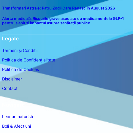
Transformări Astrale: Patru Zodii Care Renasc în August 2026
Alerta medicală: Riscurile grave asociate cu medicamentele GLP-1
pentru slăbit și impactul asupra sănătății publice
Legale
Termeni și Condiții
Politica de Confidențialitate
Politica de Cookies
Disclaimer
Contact
Navigare
Leacuri naturiste
Boli & Afectiuni