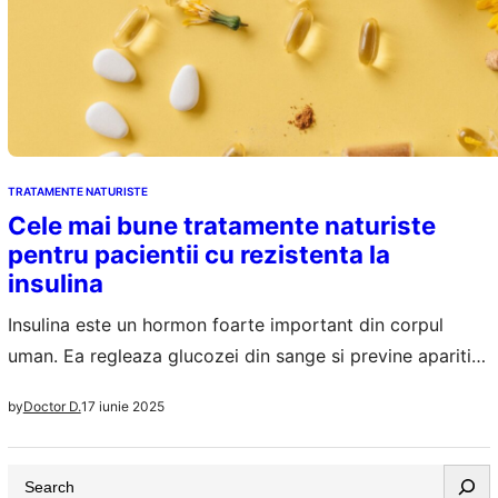
TRATAMENTE NATURISTE
Cele mai bune tratamente naturiste
pentru pacientii cu rezistenta la
insulina
Insulina este un hormon foarte important din corpul
uman. Ea regleaza glucozei din sange si previne aparitia
diabetului in organismul sanatos. Atunci cand apare
17 iunie 2025
by
Doctor D.
rezistenta la insulina si efectele sale nu mai sunt cele
asteptate va fi nevoie de o interventie rapida pentru a nu
S
se ajunge la complicatii nedorite si la diabet de tip…