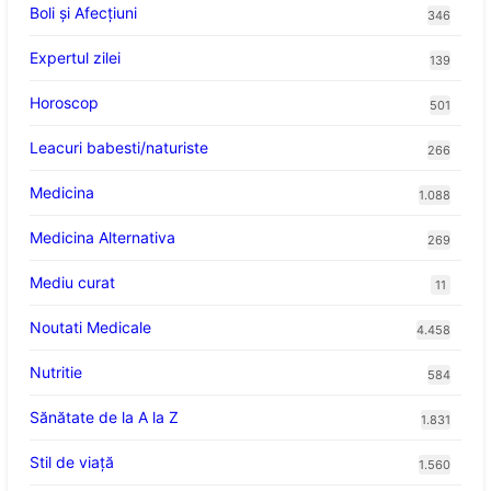
Boli și Afecțiuni
346
Expertul zilei
139
Horoscop
501
Leacuri babesti/naturiste
266
Medicina
1.088
Medicina Alternativa
269
Mediu curat
11
Noutati Medicale
4.458
Nutritie
584
Sănătate de la A la Z
1.831
Stil de viaţă
1.560