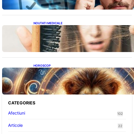
NOUTATI MEDICALE
Semnele unei deficiențe de proteine:
Impactul asupra sănătății tale
HOROSCOP
Portalul Leului 8/8: Oportunități de
Abundență pentru Cinci Zodii în 2026
CATEGORIES
Afectiuni
102
Articole
22