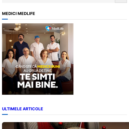
e
a
MEDICI MEDLIFE
r
c
h
ULTIMELE ARTICOLE