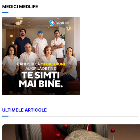
a
MEDICI MEDLIFE
r
c
h
ULTIMELE ARTICOLE