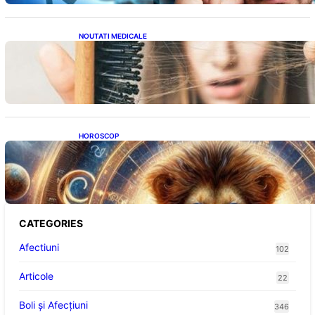
NOUTATI MEDICALE
Semnele unei deficiențe de proteine:
Impactul asupra sănătății tale
HOROSCOP
Portalul Leului 8/8: Oportunități de
Abundență pentru Cinci Zodii în 2026
CATEGORIES
Afectiuni
102
Articole
22
Boli și Afecțiuni
346