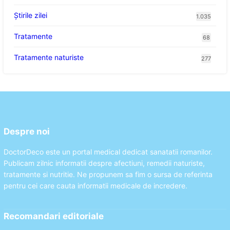
Știrile zilei
1.035
Tratamente
68
Tratamente naturiste
277
Despre noi
DoctorDeco este un portal medical dedicat sanatatii romanilor.
Publicam zilnic informatii despre afectiuni, remedii naturiste,
tratamente si nutritie. Ne propunem sa fim o sursa de referinta
pentru cei care cauta informatii medicale de incredere.
Recomandari editoriale