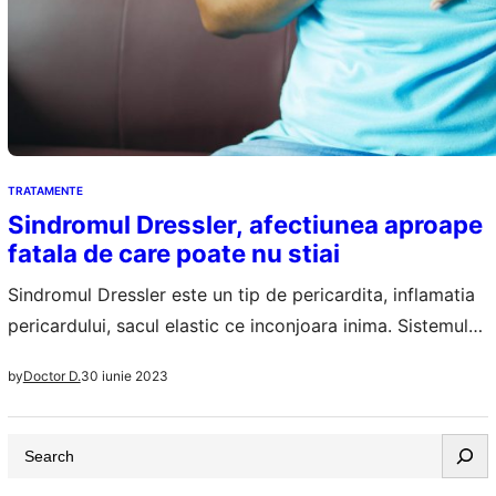
TRATAMENTE
Sindromul Dressler, afectiunea aproape
fatala de care poate nu stiai
Sindromul Dressler este un tip de pericardita, inflamatia
pericardului, sacul elastic ce inconjoara inima. Sistemul
imunitar si reactia sa la anumite probleme cu inima este
30 iunie 2023
by
Doctor D.
principala cauza a Sindromului Dressler. Durerile in piept
de la pericardul inflamat si excesul de fluid dintre cele
S
doua straturi ale pericardului pot duce la agravarea
e
simptomatologiei. De obicei pare…