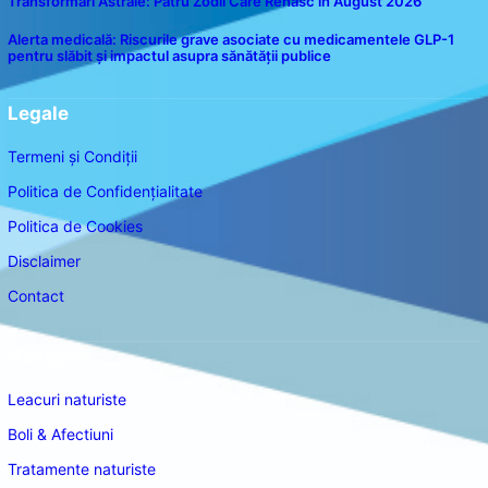
Transformări Astrale: Patru Zodii Care Renasc în August 2026
Alerta medicală: Riscurile grave asociate cu medicamentele GLP-1
pentru slăbit și impactul asupra sănătății publice
Legale
Termeni și Condiții
Politica de Confidențialitate
Politica de Cookies
Disclaimer
Contact
Navigare
Leacuri naturiste
Boli & Afectiuni
Tratamente naturiste