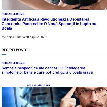
NOUTATI MEDICALE
Inteligența Artificială Revoluționează Depistarea
Cancerului Pancreatic: O Nouă Speranță în Lupta cu
Boala
8 august 2026
by
Echipa Editoriala
RECENT POSTS
NOUTATI MEDICALE
Semnele nespecifice ale cancerului: Înțelegerea
simptomelor banale care pot prefigura o boală gravă
NOUTATI MEDICALE
Inteligența dincolo de note: Semnele unui IQ
ridicat care nu țin de școală