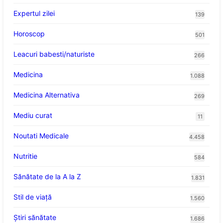
Expertul zilei
139
Horoscop
501
Leacuri babesti/naturiste
266
Medicina
1.088
Medicina Alternativa
269
Mediu curat
11
Noutati Medicale
4.458
Nutritie
584
Sănătate de la A la Z
1.831
Stil de viaţă
1.560
Ştiri sănătate
1.686