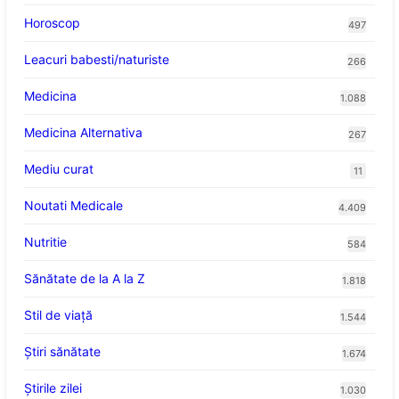
Horoscop
497
Leacuri babesti/naturiste
266
Medicina
1.088
Medicina Alternativa
267
Mediu curat
11
Noutati Medicale
4.409
Nutritie
584
Sănătate de la A la Z
1.818
Stil de viaţă
1.544
Ştiri sănătate
1.674
Știrile zilei
1.030