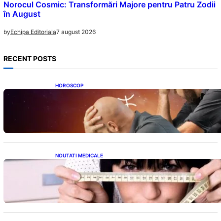
Norocul Cosmic: Transformări Majore pentru Patru Zodii
în August
7 august 2026
by
Echipa Editoriala
RECENT POSTS
HOROSCOP
Mituri și Realități: Ce Spun Astrologii Despre
Sufletele Bătrâne și Lunile de Naștere
NOUTATI MEDICALE
Inovație Revoluționară în Tratamentul
Obezității: Gastroplastie Endoscopică fără
Bisturiu