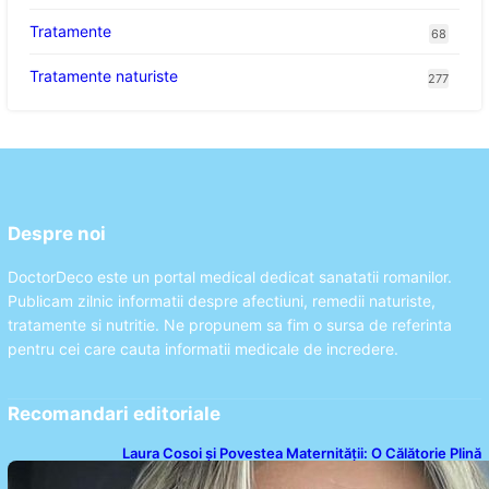
Tratamente
68
Tratamente naturiste
277
Despre noi
DoctorDeco este un portal medical dedicat sanatatii romanilor.
Publicam zilnic informatii despre afectiuni, remedii naturiste,
tratamente si nutritie. Ne propunem sa fim o sursa de referinta
pentru cei care cauta informatii medicale de incredere.
Recomandari editoriale
Laura Cosoi și Povestea Maternității: O Călătorie Plină
de Dragoste și Provocări