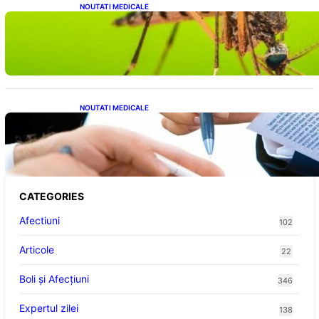
NOUTATI MEDICALE
Virusul West Nile: O Amenințare Tot Mai
Aproape pentru România și Europa
NOUTATI MEDICALE
Acordul României cu Banca Mondială: O
Analiză Detaliată a Împrumutului și
Condițiilor Impuse
CATEGORIES
Afectiuni
102
Articole
22
Boli și Afecțiuni
346
Expertul zilei
138