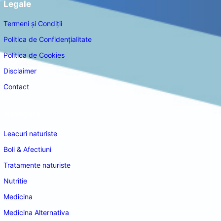
Legale
Termeni și Condiții
Politica de Confidențialitate
Politica de Cookies
Disclaimer
Contact
Navigare
Leacuri naturiste
Boli & Afectiuni
Tratamente naturiste
Nutritie
Medicina
Medicina Alternativa