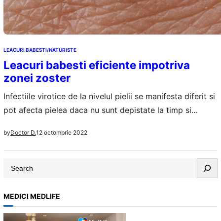
LEACURI BABESTI/NATURISTE
Leacuri babesti eficiente impotriva
zonei zoster
Infectiile virotice de la nivelul pielii se manifesta diferit si
pot afecta pielea daca nu sunt depistate la timp si
tratate corespunzator. Un tip periculos de infectie
12 octombrie 2022
by
Doctor D.
virotica a terminatiilor nervoase care ataca si pielea este
zona zoster. Zona zoster apare dupa ce virusul care
S
provoaca varicela reuseste sa intre in corp si sa ne…
e
a
MEDICI MEDLIFE
r
c