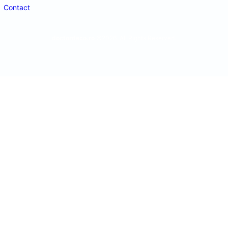
Contact
doctordeco.ro
©2026. All Rights Reserved.